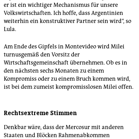
Polen, wo Agrarverbände vor Schäden für die
er ist ein wichtiger Mechanismus für unsere
heimische Land- und Vieh­wirtschaft warnen.
Volkswirtschaften. Ich hoffe, dass Argentinien
Kapitalismuskritische Stimmen bemängeln
grundsätzlich, dass Freihandelsabkommen meist
weiterhin ein konstruktiver Partner sein wird“, so
große Konzerne gegenüber kleineren Betrieben
Lula.
bevorzugen.
(taz)
Am Ende des Gipfels in Montevideo wird Milei
turnusgemäß den Vorsitz der
Wirtschaftsgemeinschaft übernehmen. Ob es in
den nächsten sechs Monaten zu einem
Kompromiss oder zu ­einem Bruch kommen wird,
ist bei dem zumeist kompromisslosen Milei offen.
Rechtsextreme Stimmen
Denkbar wäre, dass der Mercosur mit anderen
Staaten und Blöcken Rahmenabkommen