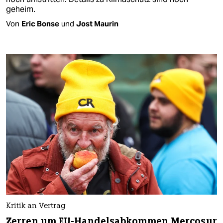
geheim.
Von
Eric Bonse
und
Jost Maurin
Kritik an Vertrag
Zerren um EU-Handelsabkommen Mercosur