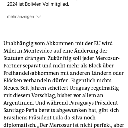
2024 ist Bolivien Vollmitglied.
mehr anzeigen
Das Abkommen
2019 hatten sich die Europäische Union und der
Unabhängig vom Abkommen mit der EU wird
Mercosur nach mehr als 20 Jahren Verhandlungen
auf ein Freihandelsabkommen geeinigt, das jedoch
Milei in Montevideo auf eine Änderung der
noch immer nicht ratifiziert wurde und damit auch
Statuten drängen. Zukünftig soll jeder Mercosur-
nicht in Kraft gesetzt ist. Sollte das Abkommen
Partner separat und nicht mehr als Block über
tatsächlich umgesetzt werden, würde eine der
Freihandelsabkommen mit anderen Ländern oder
größten Freihandelszonen der Welt mit rund 780
Blöcken verhandeln dürfen. Eigentlich nichts
Millionen Menschen entstehen.
Neues. Seit Jahren scheitert Uruguay regelmäßig
Die Hindernisse
mit diesem Vorschlag, bisher vor allem an
Argentinien. Und während Paraguays Präsident
Unter Brasiliens rechtsextremem Präsidenten Jair
Bolsonaro (2019–22) blockierte Streit über die
Santiago Peña bereits abgewunken hat, gibt sich
Abholzung des Regenwalds das Abkommen. Jetzt
Brasiliens Präsident Lula da Silva
noch
kommt der Gegenwind etwa von Frankreich und
diplomatisch. „Der Mercosur ist nicht perfekt, aber