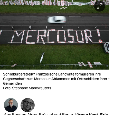
berlin
nord
wahrheit
verlag
verlag
veranstaltungen
shop
Schildbürgerstreik? Französische Landwirte formulieren ihre
fragen & hilfe
Gegnerschaft zum Mercosur-Abkommen mit Ortsschildern ihrer ­
Gemeinden
unterstützen
Foto: Stephane Mahe/reuters
abo
genossenschaft
Aus Buenos Aires, Brüssel und Berlin
Jürgen Vogt
,
Eric