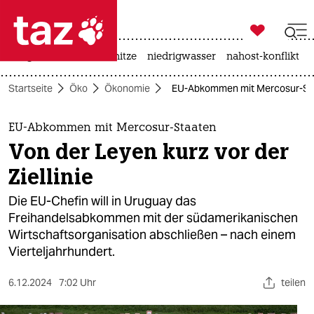

taz zahl ich
krieg in der ukraine
hitze
niedrigwasser
nahost-konflikt

taz zahl ich
Startseite
Öko
Ökonomie
EU-Abkommen mit Mercosur-Staat
taz zahl ich
themen
EU-Abkommen mit Mercosur-Staaten
Von der Leyen kurz vor der
politik
Ziellinie
öko
Die EU-Chefin will in Uruguay das
Freihandelsabkommen mit der südamerikanischen
gesellschaft
Wirtschaftsorganisation abschließen – nach einem
Vierteljahrhundert.
kultur
sport
6.12.2024
7:02 Uhr
teilen