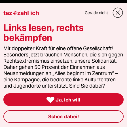
Hitze
taz
zahl ich
Gerade nicht

Niedrigwasser
Links lesen, rechts
bekämpfen
Nahost-Konflikt
Mit doppelter Kraft für eine offene Gesellschaft!
Waldbrände
Besonders jetzt brauchen Menschen, die sich gegen
Rechtsextremismus einsetzen, unsere Solidarität.
Daher gehen 50 Prozent der Einnahmen aus
Neuanmeldungen an „Alles beginnt im Zentrum“ –
Verlag
eine Kampagne, die bedrohte linke Kulturzentren
und Jugendorte unterstützt. Sind Sie dabei?
Aktuelles

Ja, ich will
Hausblog
Schon dabei!
Die Seitenwende