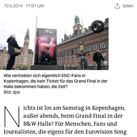
berlin
10.5.2014
17:01 Uhr
teilen
nord
wahrheit
verlag
verlag
veranstaltungen
Wie vertreiben sich eigentlich ESC-Fans in
shop
Kopenhagen, die kein Ticket für das Grand Final in der
Halle bekommen haben, die Zeit?
fragen & hilfe
Bild: dpa
N
unterstützen
ichts ist los am Samstag in Kopenhagen,
abo
außer abends, beim Grand Final in der
B&W-Halle? Für Menschen, Fans und
genossenschaft
Journalisten, die eigens für den Eurovision Song