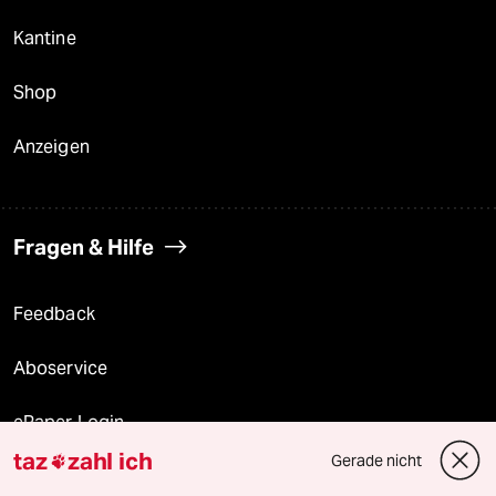
Kantine
Shop
Anzeigen
Fragen & Hilfe
Feedback
Aboservice
ePaper Login
taz
zahl ich
Gerade nicht

Downloads für Abonnierende