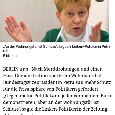
berlin
nord
wahrheit
verlag
verlag
„An der Wohnungstür ist Schluss“, sagt die Linken-Politikerin Petra
Pau.
veranstaltungen
Bild: dpa
shop
BERLIN
dpa
| Nach Morddrohungen und einer
fragen & hilfe
Hass-Demonstration vor ihrem Wohnhaus hat
Bundestagsvizepräsidentin Petra Pau mehr Schutz
unterstützen
für die Privatsphäre von Politikern gefordert.
„Gegen meine Politik kann jeder vor meinem Büro
abo
demonstrieren, aber an der Wohnungstür ist
genossenschaft
Schluss“, sagte die Linken-Politikerin der Zeitung