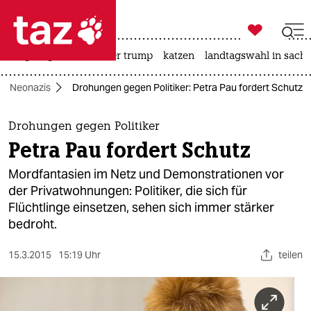

taz zahl ich
bergsteigen
usa unter trump
katzen
landtagswahl in sachs

taz zahl ich
Neonazis
Drohungen gegen Politiker: Petra Pau fordert Schutz
taz zahl ich
themen
Drohungen gegen Politiker
Petra Pau fordert Schutz
politik
Mordfantasien im Netz und Demonstrationen vor
öko
der Privatwohnungen: Politiker, die sich für
Flüchtlinge einsetzen, sehen sich immer stärker
gesellschaft
bedroht.
kultur
15.3.2015
15:19 Uhr
teilen
sport