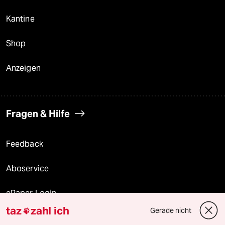
Kantine
Shop
Anzeigen
Fragen & Hilfe
Feedback
Aboservice
ePaper Login
taz
zahl ich
Gerade nicht

Downloads für Abonnierende