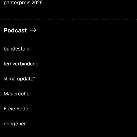
panterpreis 2026
Podcast
bundestalk
fernverbindung
klima update°
Mauerecho
Freie Rede
reingehen