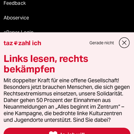
Feedback
Aboservice
ePaper Login
taz
zahl ich
Gerade nicht

Downloads für Abonnierende
Links lesen, rechts
bekämpfen
© 2026 taz Verlags und Vertriebs GmbH
Mit doppelter Kraft für eine offene Gesellschaft!
Alle Rechte vorbehalten. Bei rechtlichen Fragen oder für Genehmigungen
wenden Sie sich bitte an
lizenzen@taz.de
Besonders jetzt brauchen Menschen, die sich gegen
Rechtsextremismus einsetzen, unsere Solidarität.
Daher gehen 50 Prozent der Einnahmen aus
Feedback
Redaktionsstatut
Kommune-Richtlinien
KI-
Neuanmeldungen an „Alles beginnt im Zentrum“ –
eine Kampagne, die bedrohte linke Kulturzentren
Leitlinie
Informant
Datenschutz
Impressum
AGB
und Jugendorte unterstützt. Sind Sie dabei?
Seitenwende
Einwilligungen widerrufen (Ads)