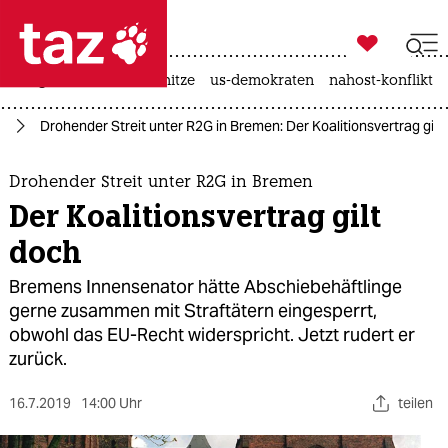

taz zahl ich
krieg in der ukraine
hitze
us-demokraten
nahost-konflikt

taz zahl ich
en
Drohender Streit unter R2G in Bremen: Der Koalitionsvertrag gilt
taz zahl ich
themen
Drohender Streit unter R2G in Bremen
Der Koalitionsvertrag gilt
politik
doch
öko
Bremens Innensenator hätte Abschiebehäftlinge
gerne zusammen mit Straftätern eingesperrt,
gesellschaft
obwohl das EU-Recht widerspricht. Jetzt rudert er
zurück.
kultur
16.7.2019
sport
14:00 Uhr
teilen