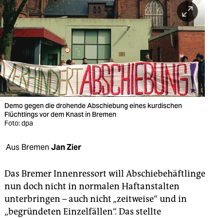
berlin
nord
wahrheit
verlag
verlag
veranstaltungen
Demo gegen die drohende Abschiebung eines kurdischen
Flüchtlings vor dem Knast in Bremen
shop
Foto: dpa
fragen & hilfe
Aus Bremen
Jan Zier
unterstützen
Das Bremer Innenressort will Abschiebehäftlinge
abo
nun doch nicht in normalen Haftanstalten
unterbringen – auch nicht „zeitweise“ und in
genossenschaft
„begründeten Einzelfällen“. Das stellte