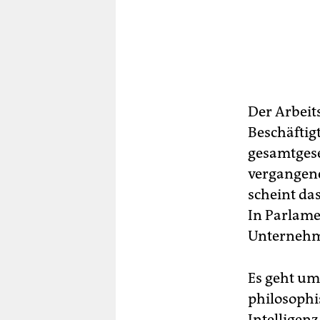
Der Arbeit
Beschäftigt
gesamtgese
vergangen
scheint da
In Parlame
Unternehme
Es geht um 
philosophi
Intelligenz