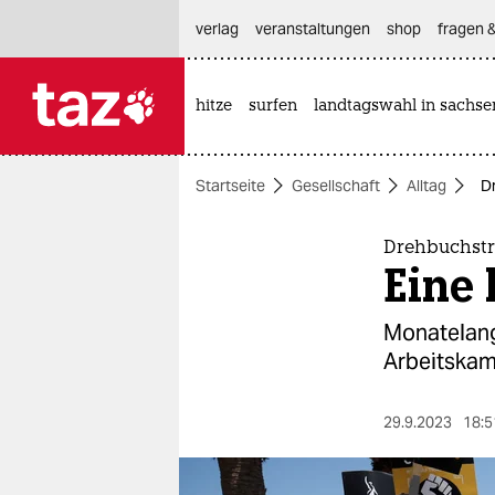
hautnavigation anspringen
hauptinhalt anspringen
footer anspringen
verlag
veranstaltungen
shop
fragen &
hitze
surfen
landtagswahl in sachse

taz zahl ich
taz zahl ich
Startseite
Gesellschaft
Alltag
Dr
themen
politik
Drehbuchstr
Eine 
öko
Monatelang 
gesellschaft
Arbeitskamp
kultur
29.9.2023
18:5
sport