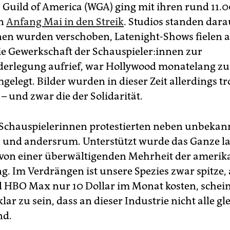
s Guild of America (WGA) ging mit ihren rund 11.
rn
Anfang Mai in den Streik
. Studios standen dara
en wurden verschoben, Latenight-Shows fielen a
ie Gewerkschaft der Schau­spie­le­r:in­nen zur
derlegung aufrief, war Hollywood monatelang z
gelegt. Bilder wurden in dieser Zeit allerdings t
– und zwar die der Solidarität.
Schauspielerinnen protestierten neben unbekan
 und andersrum. Unterstützt wurde das Ganze l
von einer überwältigenden Mehrheit der amerik
g. Im Verdrängen ist unsere Spezies zwar spitze,
 HBO Max nur 10 Dollar im Monat kosten, schei
lar zu sein, dass an dieser Industrie nicht alle gl
nd.