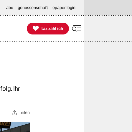
abo
genossenschaft
epaper login

taz zahl ich
taz zahl ich
olg. Ihr
teilen