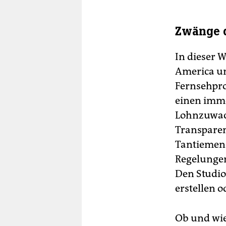
Zwänge d
In dieser 
America un
Fernsehpro
einen imme
Lohnzuwac
Transparen
Tantiemen 
Regelungen
Den Studios
erstellen o
Ob und wie