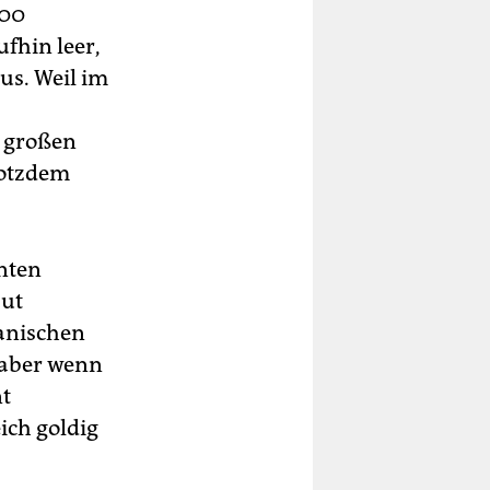
000
ufhin leer,
us. Weil im
u großen
rotzdem
nten
aut
anischen
 aber wenn
nt
eich goldig