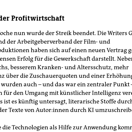
er Profitwirtschaft
Woche nun wurde der Streik beendet. Die Writers G
d der Arbeitgeberverband der Film- und
duktionen haben sich auf einen neuen Vertrag ge
nsen Erfolg für die Gewerkschaft darstellt. Neb
hs, besserem Kranken- und Altersschutz, mehr
z über die Zuschauerquoten und einer Erhöhun
wurden auch – und das war ein zentraler Punkt 
 für den Umgang mit künstlicher Intelligenz ver
 ist es künftig untersagt, literarische Stoffe durc
der Texte von Au­to­r:in­nen durch KI umzuschreib
 die Technologien als Hilfe zur Anwendung komm