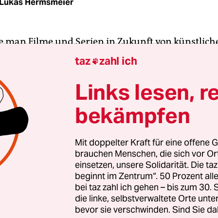
Lukas Hermsmeier
e man Filme und Serien in Zukunft von künstlich
z schreiben lassen. Man könnte auch Pflegekräfte 
taz
zahl ich

en durch Roboter ersetzen. Oder eine neue Steue
 nennen wir sie X, mit der Marskolonisationsfant
Links lesen, r
iert werden. Und wie wäre es, wenn in den
bekämpfen
kshows Maischberger und Anne Will bald nur no
ots mit gelegentlicher Emotionssimulierung geg
Wobei das, wenn man ehrlich ist… naja, anderes 
Mit doppelter Kraft für eine offene G
brauchen Menschen, die sich vor O
einsetzen, unsere Solidarität. Die ta
n unheimlich viele dumme Sachen machen, nur 
beginnt im Zentrum“. 50 Prozent a
schen Möglichkeiten dazu haben – beziehungswei
bei taz zahl ich gehen – bis zum 30
ie irgendwann zu erreichen. Oder aber wir überl
die linke, selbstverwaltete Orte unte
bevor sie verschwinden. Sind Sie da
tische Weise, welche Art von Fortschritt wir eige