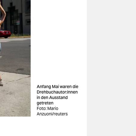
Anfang Mai waren die
Dreh­buch­au­to­r:in­nen
in den Ausstand
getreten
Foto: Mario
Anzuoni/reuters