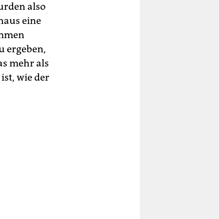
wurden also
naus eine
tummen
u ergeben,
as mehr als
st, wie der