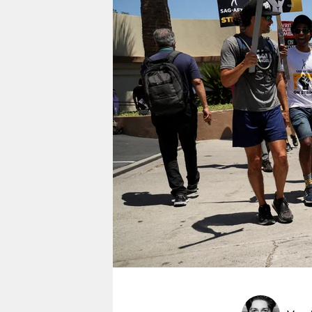
berlin
nord
wahrheit
verlag
verlag
veranstaltungen
shop
fragen & hilfe
unterstützen
abo
genossenschaft