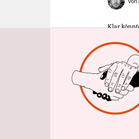
Von
epaper login
Klar könnt
Intelligen
Altersheim
einführen,
subvention
Fernsehtal
Klartext-B
antreten? 
Wir könnte
die techni
glauben, s
auf demokra