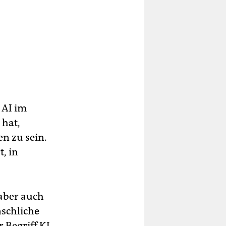
 AI im
hat,
n zu sein.
, in
 aber auch
nschliche
 Begriff KI