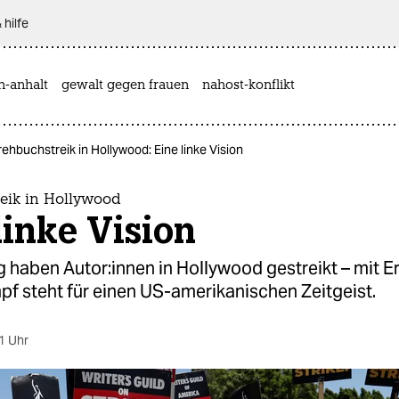
 hilfe
n-anhalt
gewalt gegen frauen
nahost-konflikt
ehbuchstreik in Hollywood: Eine linke Vision
eik in Hollywood
linke Vision
haben Au­to­r:in­nen in Hollywood gestreikt – mit Erf
f steht für einen US-amerikanischen Zeitgeist.
1 Uhr