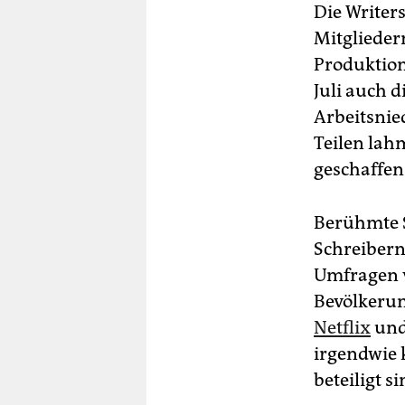
Die Writer
Mitgliede
Produktion
Juli auch d
Arbeitsnie
Teilen lahm
geschaffen 
Berühmte 
Schreibern
Umfragen 
Bevölkerun
Netflix
und
irgendwie k
beteiligt si