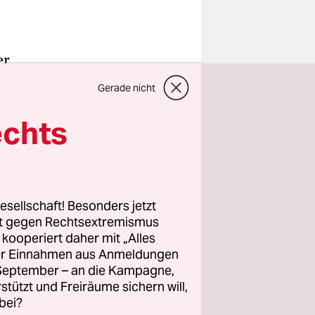
er
in
Gerade nicht
r
asien
echts
ch
eneinander
Thema.
esellschaft! Besonders jetzt
rt gegen Rechtsextremismus
z kooperiert daher mit „Alles
weil wir
ller Einnahmen aus Anmeldungen
se
. September – an die Kampagne,
egen uns
rstützt und Freiräume sichern will,
bei?
ntlich