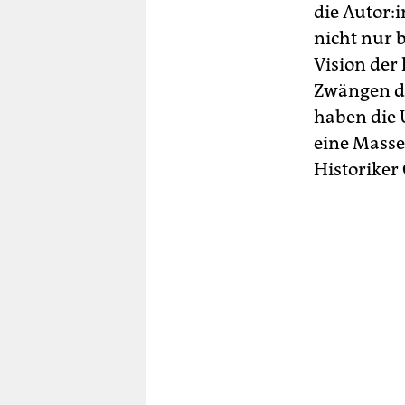
die Au­to­r
nicht nur 
Vision der
Zwängen de
haben die U
eine Masse
Historiker 