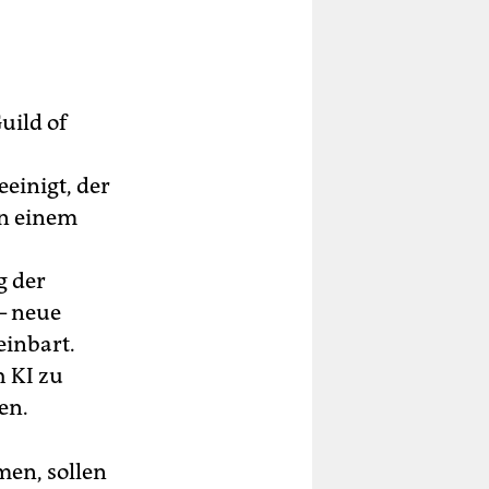
uild of
einigt, der
en einem
g der
– neue
einbart.
h KI zu
en.
en, sollen