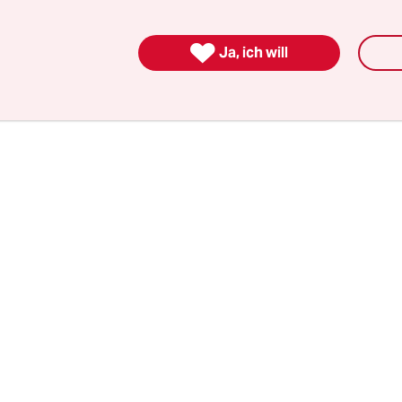
 wirklich brauchen. Genau das hat die US-ameri
ft der Dreh­buch­au­to­r:in­nen in diesem Sommer

Ja, ich will