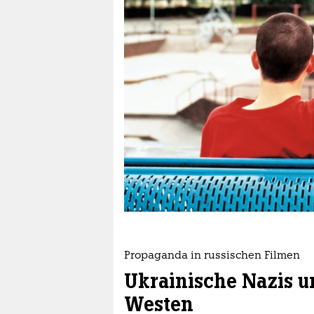
berlin
nord
wahrheit
verlag
verlag
veranstaltungen
shop
fragen & hilfe
unterstützen
Propaganda in russischen Filmen
abo
Ukrainische Nazis 
genossenschaft
Westen