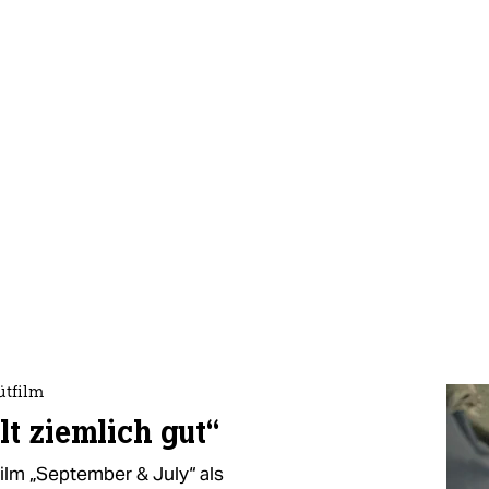
ütfilm
t ziemlich gut“
ilm „September & July“ als