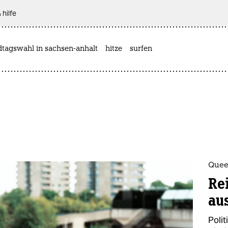
 hilfe
dtagswahl in sachsen-anhalt
hitze
surfen
Quee
Rei
au
Poli