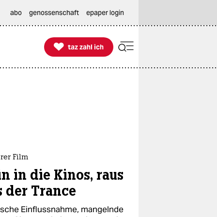
abo
genossenschaft
epaper login

taz zahl ich
taz zahl ich
rer Film
n in die Kinos, raus
s der Trance
tische Einflussnahme, mangelnde