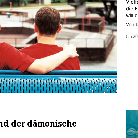
Vielf
die 
will
Von
L
5.5.2
und der dämonische