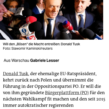
berlin
nord
wahrheit
verlag
verlag
Will den „Bösen“ die Macht entreißen: Donald Tusk
Foto: Slawomir Kaminski/reuters
veranstaltungen
Aus Warschau
Gabriele Lesser
shop
fragen & hilfe
Donald Tusk
, der ehemalige EU-Ratspräsident,
kehrt zurück nach Polen und übernimmt die
unterstützen
Führung in der Oppositionspartei PO. Er will die
abo
von ihm gegründete
Bürgerplattform (PO)
für den
nächsten Wahlkampf fit machen und den seit 2015
genossenschaft
immer autokratischer regierenden