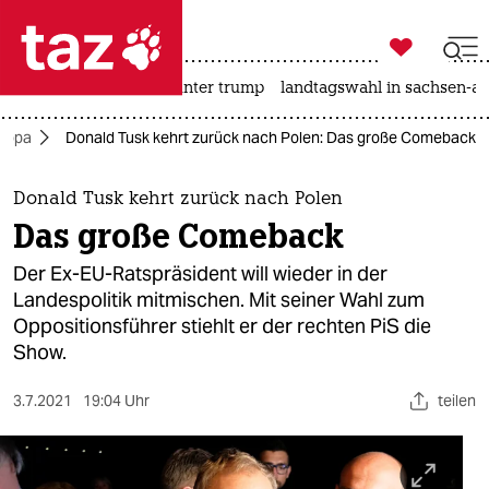

taz zahl ich
nahost-konflikt
usa unter trump
landtagswahl in sachsen-an

taz zahl ich
ropa
Donald Tusk kehrt zurück nach Polen: Das große Comeback
taz zahl ich
themen
Donald Tusk kehrt zurück nach Polen
Das große Comeback
politik
Der Ex-EU-Ratspräsident will wieder in der
öko
Landespolitik mitmischen. Mit seiner Wahl zum
Oppositionsführer stiehlt er der rechten PiS die
gesellschaft
Show.
kultur
3.7.2021
19:04 Uhr
teilen
sport