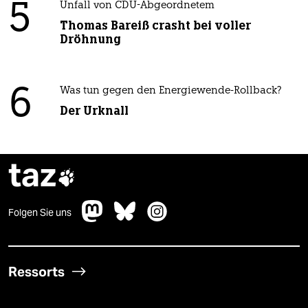
5
Unfall von CDU-Abgeordnetem
Thomas Bareiß crasht bei voller
Dröhnung
6
Was tun gegen den Energiewende-Rollback?
Der Urknall
taz

Folgen Sie uns
Ressorts