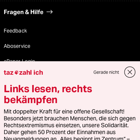
Fragen & Hilfe
Feedback
Aboservice
ePaper Login
taz
zahl ich
Gerade nicht

Downloads für Abonnierende
Links lesen, rechts
bekämpfen
© 2026 taz Verlags und Vertriebs GmbH
Alle Rechte vorbehalten. Bei rechtlichen Fragen oder für Genehmigungen
Mit doppelter Kraft für eine offene Gesellschaft!
wenden Sie sich bitte an
lizenzen@taz.de
Besonders jetzt brauchen Menschen, die sich gegen
Rechtsextremismus einsetzen, unsere Solidarität.
Daher gehen 50 Prozent der Einnahmen aus
Feedback
Redaktionsstatut
Kommune-Richtlinien
KI-
Neuanmeldungen an „Alles beginnt im Zentrum“ –