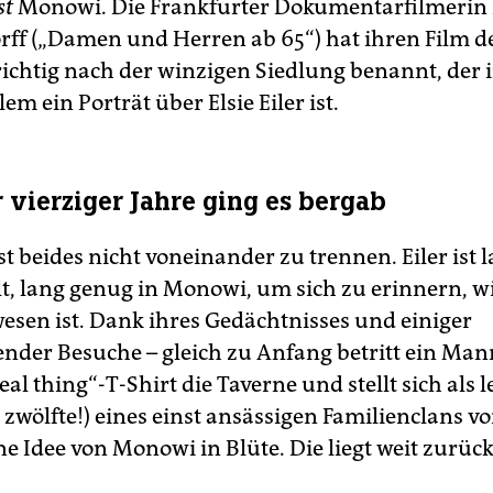
st
Monowi. Die Frankfurter Dokumentarfilmerin 
ff („Damen und Herren ab 65“) hat ihren Film d
richtig nach der winzigen Siedlung benannt, der
lem ein Porträt über Elsie Eiler ist.
r vierziger Jahre ging es bergab
st beides nicht voneinander zu trennen. Eiler ist
lt, lang genug in Monowi, um sich zu erinnern, wi
esen ist. Dank ihres Gedächtnisses und einiger
nder Besuche – gleich zu Anfang betritt ein Man
real thing“-T-Shirt die Taverne und stellt sich als l
 zwölfte!) eines einst ansässigen Familienclans vo
ine Idee von Monowi in Blüte. Die liegt weit zurück