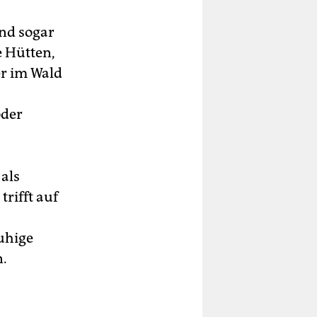
und sogar
e Hütten,
r im Wald
oder
 als
rifft auf
,
ruhige
n.