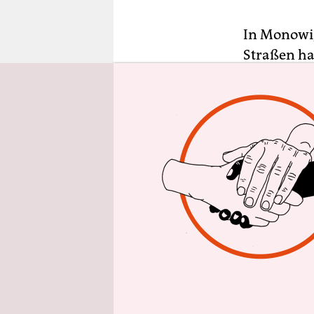
epaper login
In Monowi, 
Straßen ha
Aufsehen s
junger Man
ist an Leb
eine einzi
Umstands k
Monowi, Ne
Grund ist e
Elsie Eile
Mit über a
der Woche,
Grill brutz