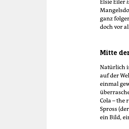
Elsie Eiler
i
Mangelsdor
ganz folge
doch vor al
Mitte de
Natürlich i
auf der We
einmal gew
überrasche
Cola – the 
Spross (der
ein Bild, e