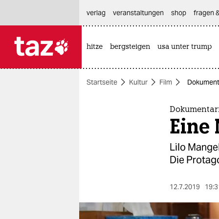
hautnavigation anspringen
hauptinhalt anspringen
footer anspringen
verlag
veranstaltungen
shop
fragen &
hitze
bergsteigen
usa unter trump

taz zahl ich
taz zahl ich
Startseite
Kultur
Film
Dokumentar
themen
politik
Dokumentarf
Eine 
öko
Lilo Mangel
gesellschaft
Die Protago
kultur
12.7.2019
19:3
sport