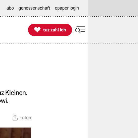
abo
genossenschaft
epaper login

taz zahl ich
taz zahl ich
z Kleinen.
wi.
teilen