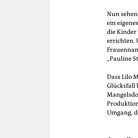
Nun sehen 
ein eigene
die Kinder
errichten. 
Frauenname
„Pauline S
Dass Lilo M
Glücksfall 
Mangelsdorf
Produktion,
Umgang, de