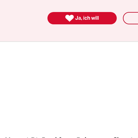
tiger Dressings reicht) und sorgt dafür, dass stet
tig ist.

Ja, ich will