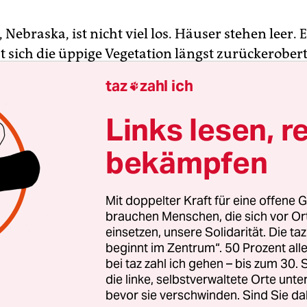
Nebraska, ist nicht viel los. Häuser stehen leer. 
t sich die üppige Vegetation längst zurückerobert
orgt ein länglicher Wohnwagen, in dem jetzt ma
taz
zahl ich

n über die Sommermonate hausen soll. Anderers
haftem auch schon zu erwarten an einem Ort, in 
Links lesen, r
ge Bewohnerin gemeldet ist? Und angesichts diese
bekämpfen
ann man eigentlich fast schon wieder behaupten
braska, da steppt der Bär.
Mit doppelter Kraft für eine offene G
ine kleine Taverne, die sogar „world famous“ ist 
brauchen Menschen, die sich vor O
einsetzen, unsere Solidarität. Die ta
r betrieben wird. Ebenjener einzigen Bewohnerin
beginnt im Zentrum“. 50 Prozent a
chtzig Jahren schmeißt sie das Geschäft noch an 
bei taz zahl ich gehen – bis zum 30
 formt aus Hackfleisch Burger Patties und lässt s
die linke, selbstverwaltete Orte unte
eln, schneidet Eisbergsalat (den sie mit einer gro
bevor sie verschwinden. Sind Sie da