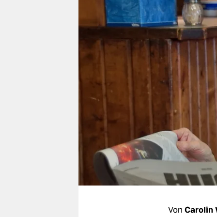
berlin
nord
wahrheit
verlag
verlag
veranstaltungen
shop
fragen & hilfe
unterstützen
abo
genossenschaft
Von
Carolin