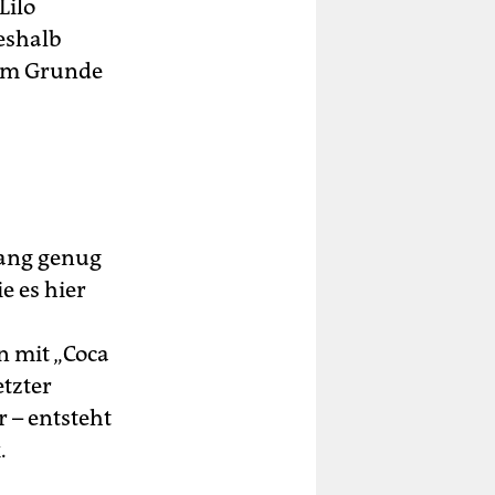
Lilo
eshalb
 im Grunde
 lang genug
e es hier
n mit „Coca
etzter
r – entsteht
.