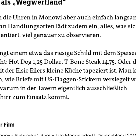
 als „Wegwerfland“
n die Uhren in Monowi aber auch einfach langsa
 Handlungsorten lädt zudem ein, alles, was sic
entiert, viel genauer zu observieren.
ngt einem etwa das riesige Schild mit dem Speis
t: Hot Dog 1,25 Dollar, T-Bone Steak 14,75. Oder d
it der Elsie Eilers kleine Küche tapeziert ist. Man
, wie Briefe mit US-Flaggen-Stickern versiegelt 
 warum in der Tavern eigentlich ausschließlich
chirr zum Einsatz kommt.
r Film
nowi, Nebraska“. Regie: Lilo Mangelsdorff. Deutschland 201