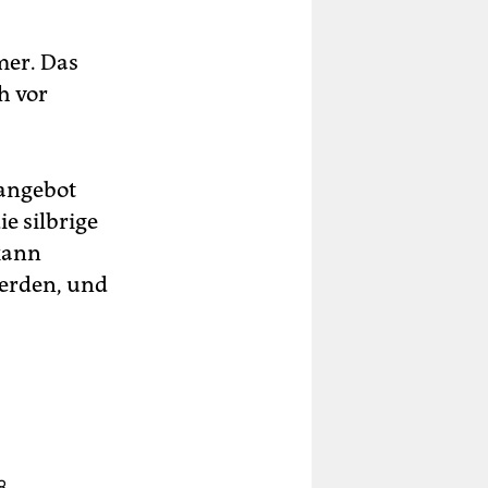
mer. Das
h vor
eangebot
ie silbrige
 kann
werden, und
8,