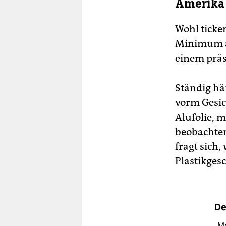
Amerika
Wohl ticke
Minimum an
einem präs
Ständig hä
vorm Gesich
Alufolie, m
beobachten
fragt sich,
Plastikges
De
„Mo