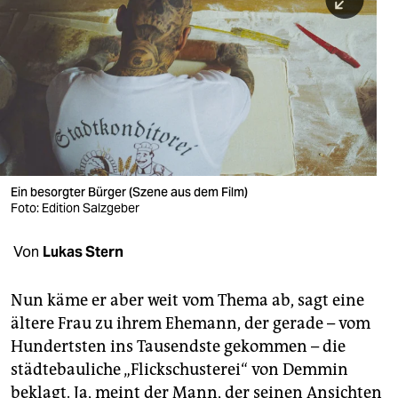
berlin
nord
wahrheit
verlag
verlag
veranstaltungen
Ein besorgter Bürger (Szene aus dem Film)
Foto: Edition Salzgeber
shop
Von
Lukas Stern
fragen & hilfe
unterstützen
Nun käme er aber weit vom Thema ab, sagt eine
ältere Frau zu ihrem Ehemann, der gerade – vom
abo
Hundertsten ins Tausendste gekommen – die
genossenschaft
städtebauliche „Flickschusterei“ von Demmin
beklagt. Ja, meint der Mann, der seinen Ansichten