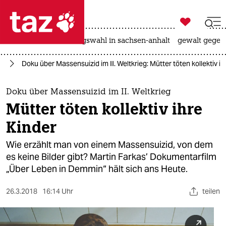

taz zahl ich
hitze
surfen
landtagswahl in sachsen-anhalt
gewalt gegen

taz zahl ich
eg
Doku über Massensuizid im II. Weltkrieg: Mütter töten kollektiv ih
taz zahl ich
themen
Doku über Massensuizid im II. Weltkrieg
Mütter töten kollektiv ihre
politik
Kinder
öko
Wie erzählt man von einem Massensuizid, von dem
es keine Bilder gibt? Martin Farkas’ Dokumentarfilm
gesellschaft
„Über Leben in Demmin“ hält sich ans Heute.
kultur
26.3.2018
16:14 Uhr
teilen
sport