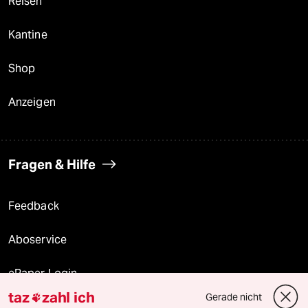
Reisen
Kantine
Shop
Anzeigen
Fragen & Hilfe
Feedback
Aboservice
ePaper Login
taz
zahl ich
Gerade nicht

Downloads für Abonnierende