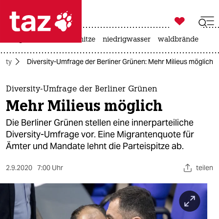

taz zahl ich
krieg in der ukraine
hitze
niedrigwasser
waldbrände

taz zahl ich
sity
Diversity-Umfrage der Berliner Grünen: Mehr Milieus möglich
taz zahl ich
themen
Diversity-Umfrage der Berliner Grünen
Mehr Milieus möglich
politik
Die Berliner Grünen stellen eine innerparteiliche
öko
Diversity-Umfrage vor. Eine Migrantenquote für
Ämter und Mandate lehnt die Parteispitze ab.
gesellschaft
2.9.2020
7:00 Uhr
teilen
kultur
sport