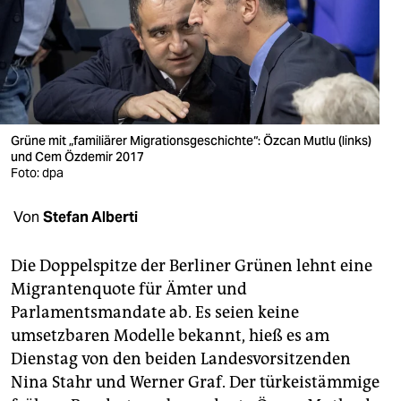
berlin
nord
wahrheit
verlag
Grüne mit „familiärer Migrationsgeschichte“: Özcan Mutlu (links)
verlag
und Cem Özdemir 2017
Foto: dpa
veranstaltungen
Von
Stefan Alberti
shop
fragen & hilfe
Die Doppelspitze der Berliner Grünen lehnt eine
Migrantenquote für Ämter und
unterstützen
Parlamentsmandate ab. Es seien keine
abo
umsetzbaren Modelle bekannt, hieß es am
Dienstag von den beiden Landesvorsitzenden
genossenschaft
Nina Stahr und Werner Graf. Der türkeistämmige