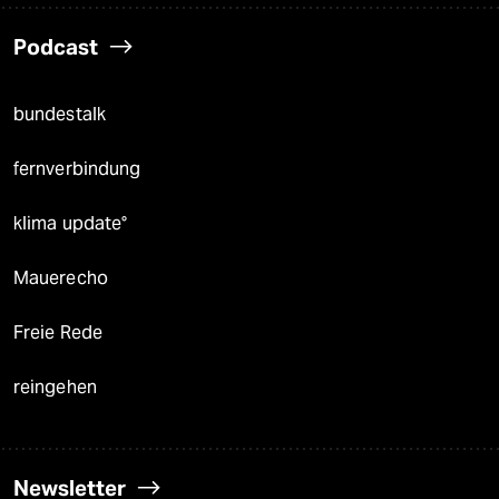
Podcast
bundestalk
fernverbindung
klima update°
Mauerecho
Freie Rede
reingehen
Newsletter