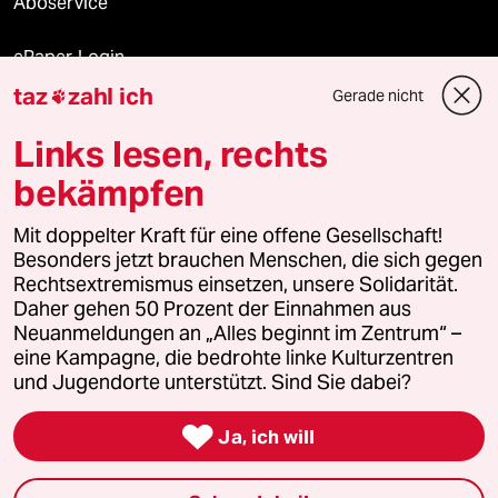
Aboservice
ePaper Login
taz
zahl ich
Gerade nicht

Downloads für Abonnierende
Links lesen, rechts
bekämpfen
© 2026 taz Verlags und Vertriebs GmbH
Alle Rechte vorbehalten. Bei rechtlichen Fragen oder für Genehmigungen
Mit doppelter Kraft für eine offene Gesellschaft!
wenden Sie sich bitte an
lizenzen@taz.de
Besonders jetzt brauchen Menschen, die sich gegen
Rechtsextremismus einsetzen, unsere Solidarität.
Daher gehen 50 Prozent der Einnahmen aus
Feedback
Redaktionsstatut
Kommune-Richtlinien
KI-
Neuanmeldungen an „Alles beginnt im Zentrum“ –
eine Kampagne, die bedrohte linke Kulturzentren
Leitlinie
Informant
Datenschutz
Impressum
AGB
und Jugendorte unterstützt. Sind Sie dabei?
Seitenwende
Einwilligungen widerrufen (Ads)

Ja, ich will