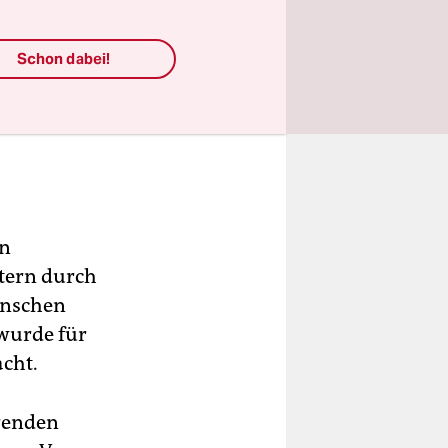
Schon dabei!
en
stern durch
enschen
wurde für
cht.
erenden