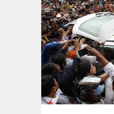
berlin
nord
wahrheit
verlag
verlag
veranstaltungen
shop
fragen & hilfe
unterstützen
abo
genossenschaft