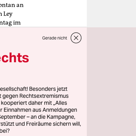
ontan an
m Ley
ntag im
rei
Gerade nicht
verlangte,
echts
hatte“,
inen
esellschaft! Besonders jetzt
rt gegen Rechtsextremismus
z kooperiert daher mit „Alles
ller Einnahmen aus Anmeldungen
. September – an die Kampagne,
rstützt und Freiräume sichern will,
bei?