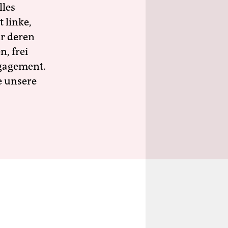
lles
 linke,
ür deren
n, frei
ngagement.
e unsere