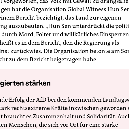
t vorgeworfen, das Volk mit Gewalt zu drangsalie
gen hat die Organisation Global Witness Hun Se
einem Bericht bezichtigt, das Land zur eigenen
ng auszubeuten. „Hun Sen unterdrückt die polit
 durch Mord, Folter und willkürliches Einsperre
 heißt es in dem Bericht, den die Regierung als
nst zurückwies. Die Organisation betonte am So
cht zu dem Bericht beigetragen habe.
gierten stärken
nde Erfolg der AfD bei den kommenden Landtags
 stark rechtsextreme Kräfte inzwischen geworden 
zt braucht es Zusammenhalt und Solidarität. Auc
en Menschen, die sich vor Ort für eine starke