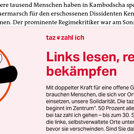
ere tausend Menschen haben in Kambodscha sp
ermarsch für den erschossenen Dissidenten Ke
men. Der prominente Regimekritiker war am Son
r Tankstelle in der Hauptstadt Phnom Penh mit d
taz
zahl ich

iedergestreckt worden. Die aufgebrachte Menge 
rahtzieher zur Rechenschaft gezogen werden.
Links lesen, r
n, dass er Probleme mit (Regierungschef) Hun Sen 
bekämpfen
Fahrer. Die Polizei nahm nach eigenen Angaben e
n fest.
Mit doppelter Kraft für eine offene G
brauchen Menschen, die sich vor O
einsetzen, unsere Solidarität. Die ta
beginnt im Zentrum“. 50 Prozent a
bei taz zahl ich gehen – bis zum 30
die linke, selbstverwaltete Orte unte
bevor sie verschwinden. Sind Sie da