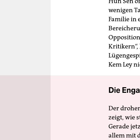
Hun Sen of
wenigen Ta
Familie in 
Bereicheru
Opposition
Kritikern“,
Lügengespi
Kem Ley ni
Die Enga
Der drohe
zeigt, wie
Gerade jet
allem mit d