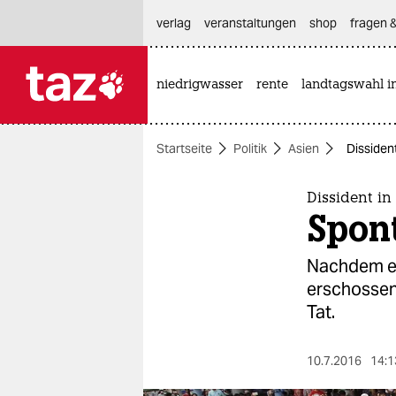
hautnavigation anspringen
hauptinhalt anspringen
footer anspringen
verlag
veranstaltungen
shop
fragen &
niedrigwasser
rente
landtagswahl i

taz zahl ich
taz zahl ich
Startseite
Politik
Asien
Dissiden
themen
politik
Dissident i
Spon
öko
Nachdem ei
gesellschaft
erschossen 
Tat.
kultur
sport
10.7.2016
14:1