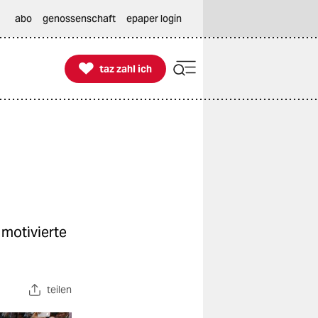
abo
genossenschaft
epaper login

taz zahl ich
taz zahl ich
 motivierte
teilen