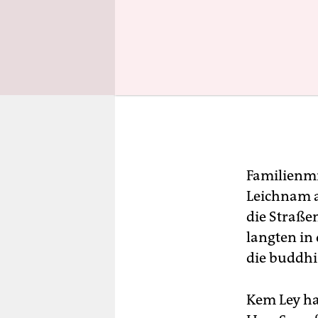
Familienmi
Leichnam a
die Straß
langten in
die buddhi
Kem Ley ha