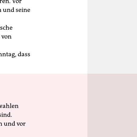
ren. Vor
n und seine
ische
n von
nntag, dass
wahlen
sind.
h und vor