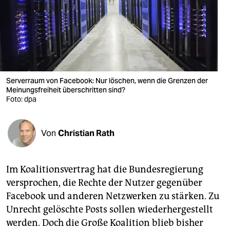
berlin
nord
wahrheit
verlag
Serverraum von Facebook: Nur löschen, wenn die Grenzen der
verlag
Meinungsfreiheit überschritten sind?
Foto: dpa
veranstaltungen
shop
Von
Christian Rath
fragen & hilfe
Im Koalitionsvertrag hat die Bundesregierung
unterstützen
versprochen, die Rechte der Nutzer gegenüber
abo
Facebook und anderen Netzwerken zu stärken. Zu
Unrecht gelöschte Posts sollen wiederhergestellt
genossenschaft
werden. Doch die Große Ko­ali­tion blieb bisher