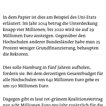
Derzeit kann die Behörde
eine Strukturentscheidung
einer Hochschule beanstanden, wenn diese der
staatlichen Planung widerspricht. Größe und Anzahl
von Fachbereichen müssen staatlichen Vorgaben
In dem Papier ist dies am Beispiel des Uni-Etats
entsprechen. Die Grundordnung einer Uni muss vom
erläutert. Im Jahr 2014 betrug die Unterdeckung
Staat genehmigt werden.
knapp vier Millionen; bis 2020 wird sie auf 29
Auch im Hochschulrat
sitzt ein stimmloser
Millionen Euro ansteigen. Gegenüber den
Behördenvertreter. Die Behörde darf ein Mitglied
Hochschulen anderer Bundesländer habe man 25
vorzeitig abberufen.
Prozent weniger Grundfinanzierung, behaupten
die Rektoren.
Insgesamt
fordert die LHK eine andere
Verwaltungskultur, Service statt Aufsicht und eine
Rücknahme von Regelungen, die Kreativität, Kunst
Dies solle Hamburg in fünf Jahren aufholen,
und Wissenschaft behindern.
fordern sie. Bei dem derzeitigen Gesamtbudget für
alle Hochschulen von 642 Millionen Euro gehe es
um 150 Millionen Euro.
Dagegen gibt es laut rot-grünem Koalitionsvertrag
nur acht Millionen Euro pro Jahr zusätzlich für die