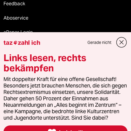
Feedback
Aboservice
ePaper Login
taz
zahl ich
Gerade nicht

Downloads für Abonnierende
Links lesen, rechts
bekämpfen
© 2026 taz Verlags und Vertriebs GmbH
Alle Rechte vorbehalten. Bei rechtlichen Fragen oder für Genehmigungen
Mit doppelter Kraft für eine offene Gesellschaft!
wenden Sie sich bitte an
lizenzen@taz.de
Besonders jetzt brauchen Menschen, die sich gegen
Rechtsextremismus einsetzen, unsere Solidarität.
Daher gehen 50 Prozent der Einnahmen aus
Feedback
Redaktionsstatut
Kommune-Richtlinien
KI-
Neuanmeldungen an „Alles beginnt im Zentrum“ –
eine Kampagne, die bedrohte linke Kulturzentren
Leitlinie
Informant
Datenschutz
Impressum
AGB
und Jugendorte unterstützt. Sind Sie dabei?
Seitenwende
Einwilligungen widerrufen (Ads)