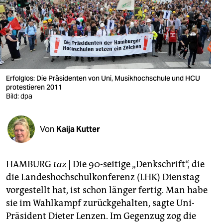
berlin
nord
wahrheit
verlag
Erfolglos: Die Präsidenten von Uni, Musikhochschule und HCU
verlag
protestieren 2011
Bild: dpa
veranstaltungen
shop
Von
Kaija Kutter
fragen & hilfe
HAMBURG
taz
| Die 90-seitige „Denkschrift“, die
unterstützen
die Landeshochschulkonferenz (LHK) Dienstag
abo
vorgestellt hat, ist schon länger fertig. Man habe
sie im Wahlkampf zurückgehalten, sagte Uni-
genossenschaft
Präsident Dieter Lenzen. Im Gegenzug zog die