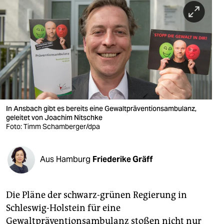
berlin
nord
wahrheit
verlag
verlag
veranstaltungen
In Ansbach gibt es bereits eine Gewaltpräventionsambulanz,
geleitet von Joachim Nitschke
Foto: Timm Schamberger/dpa
shop
fragen & hilfe
Aus Hamburg
Friederike Gräff
unterstützen
abo
Die Pläne der schwarz-grünen Regierung in
genossenschaft
Schleswig-Holstein für eine
Gewaltpräventionsambulanz stoßen nicht nur