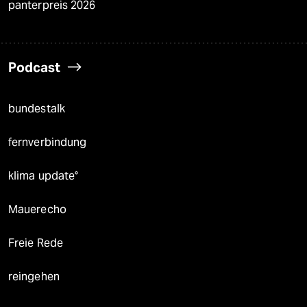
panterpreis 2026
Podcast
bundestalk
fernverbindung
klima update°
Mauerecho
Freie Rede
reingehen