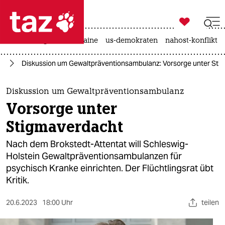

taz zahl ich
hitze
krieg in der ukraine
us-demokraten
nahost-konflikt

taz zahl ich
rd
Diskussion um Gewaltpräventionsambulanz: Vorsorge unter Sti
taz zahl ich
themen
Diskussion um Gewaltpräventionsambulanz
Vorsorge unter
politik
Stigmaverdacht
öko
Nach dem Brokstedt-Attentat will Schleswig-
Holstein Gewaltpräventionsambulanzen für
gesellschaft
psychisch Kranke einrichten. Der Flüchtlingsrat übt
Kritik.
kultur
sport
20.6.2023
18:00 Uhr
teilen