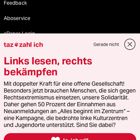
Feedback
Aboservice
ePaper Login
taz
zahl ich
Gerade nicht

Downloads für Abonnierende
Links lesen, rechts
bekämpfen
© 2026 taz Verlags und Vertriebs GmbH
Alle Rechte vorbehalten. Bei rechtlichen Fragen oder für Genehmigungen
Mit doppelter Kraft für eine offene Gesellschaft!
wenden Sie sich bitte an
lizenzen@taz.de
Besonders jetzt brauchen Menschen, die sich gegen
Rechtsextremismus einsetzen, unsere Solidarität.
Daher gehen 50 Prozent der Einnahmen aus
Feedback
Redaktionsstatut
Kommune-Richtlinien
KI-
Neuanmeldungen an „Alles beginnt im Zentrum“ –
eine Kampagne, die bedrohte linke Kulturzentren
Leitlinie
Informant
Datenschutz
Impressum
AGB
und Jugendorte unterstützt. Sind Sie dabei?
Seitenwende
Einwilligungen widerrufen (Ads)