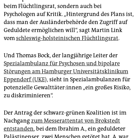
epaper login
beim Flüchtlingsrat, sondern auch bei
Psychologen auf Kritik. „Hintergrund des Plans ist,
dass man der Ausländerbehörde den Zugriff auf
Geduldete ermöglichen will“, sagt Martin Link
vom
schleswig-holsteinischen Flüchtlingsrat
.
Und Thomas Bock, der langjährige Leiter der
Spezialambulanz für Psychosen und bipolare
Störungen am Hamburger Universitätsklinikum
Eppendorf (UKE),
sieht in Spezialambulanzen für
potenzielle Ge­walt­tä­te­r:in­nen „ein großes Risiko,
zu diskriminieren“.
Der Antrag der schwarz-grünen Koalition ist im
Nachgang
zum Messerattentat von Brokstedt
entstanden
, bei dem Ibrahim A., ein geduldeter
Palästinenser, zwei Menschen getötet hat. A. war