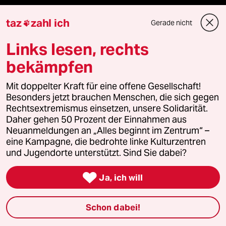
Sport
taz
zahl ich
Gerade nicht

Berlin
Links lesen, rechts
Nord
bekämpfen
Wahrheit
Mit doppelter Kraft für eine offene Gesellschaft!
Besonders jetzt brauchen Menschen, die sich gegen
Rechtsextremismus einsetzen, unsere Solidarität.
Daher gehen 50 Prozent der Einnahmen aus
Themen
Neuanmeldungen an „Alles beginnt im Zentrum“ –
eine Kampagne, die bedrohte linke Kulturzentren
und Jugendorte unterstützt. Sind Sie dabei?
Hitze

Ja, ich will
Landtagswahl in Sachsen-Anhalt
Schon dabei!
Arbeit