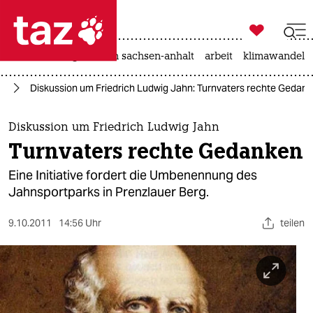

taz zahl ich
hitze
landtagswahl in sachsen-anhalt
arbeit
klimawandel

taz zahl ich
in
Diskussion um Friedrich Ludwig Jahn: Turnvaters rechte Gedan
taz zahl ich
themen
Diskussion um Friedrich Ludwig Jahn
Turnvaters rechte Gedanken
politik
Eine Initiative fordert die Umbenennung des
öko
Jahnsportparks in Prenzlauer Berg.
gesellschaft
9.10.2011
14:56 Uhr
teilen
kultur
sport