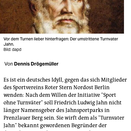
berlin
nord
wahrheit
verlag
Vor dem Turnen lieber hinterfragen: Der umstrittene Turnvater
Jahn.
Bild: dapd
verlag
veranstaltungen
Von
Dennis Drögemüller
shop
Es ist ein deutsches Idyll, gegen das sich Mitglieder
fragen & hilfe
des Sportvereins Roter Stern Nordost Berlin
wenden: Nach dem Willen der Initiative "Sport
unterstützen
ohne Turnväter" soll Friedrich Ludwig Jahn nicht
abo
länger Namensgeber des Jahnsportparks in
Prenzlauer Berg sein. Sie wirft dem als "Turnvater
genossenschaft
Jahn" bekannt gewordenen Begründer der