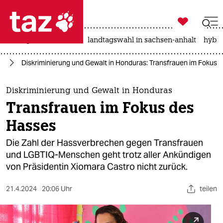

taz zahl ich
niedrigwasser
rente
landtagswahl in sachsen-anhalt
hybri

taz zahl ich
ka
Diskriminierung und Gewalt in Honduras: Transfrauen im Fokus 
taz zahl ich
themen
Diskriminierung und Gewalt in Honduras
Transfrauen im Fokus des
politik
Hasses
öko
Die Zahl der Hassverbrechen gegen Transfrauen
und LGBTIQ-Menschen geht trotz aller Ankündigen
gesellschaft
von Präsidentin Xiomara Castro nicht zurück.
kultur
21.4.2024
20:06 Uhr
teilen
sport