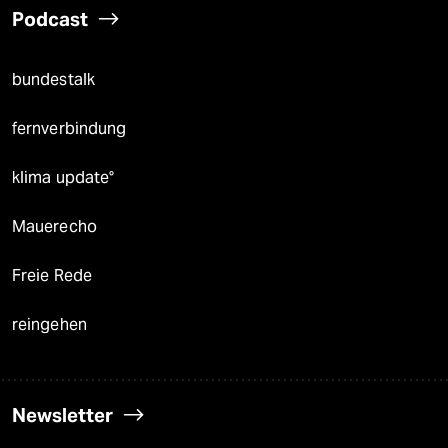
Podcast
bundestalk
fernverbindung
klima update°
Mauerecho
Freie Rede
reingehen
Newsletter