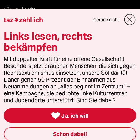
ePaper Login
taz
zahl ich
Gerade nicht

Downloads für Abonnierende
Links lesen, rechts
bekämpfen
© 2026 taz Verlags und Vertriebs GmbH
Mit doppelter Kraft für eine offene Gesellschaft!
Alle Rechte vorbehalten. Bei rechtlichen Fragen oder für Genehmigungen
wenden Sie sich bitte an
lizenzen@taz.de
Besonders jetzt brauchen Menschen, die sich gegen
Rechtsextremismus einsetzen, unsere Solidarität.
Daher gehen 50 Prozent der Einnahmen aus
Feedback
Redaktionsstatut
Kommune-Richtlinien
KI-
Neuanmeldungen an „Alles beginnt im Zentrum“ –
eine Kampagne, die bedrohte linke Kulturzentren
Leitlinie
Informant
Datenschutz
Impressum
AGB
und Jugendorte unterstützt. Sind Sie dabei?
Seitenwende
Einwilligungen widerrufen (Ads)

Ja, ich will
Schon dabei!