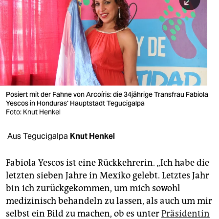
berlin
nord
wahrheit
verlag
verlag
Posiert mit der Fahne von Arcoíris: die 34jährige Transfrau Fabiola
Yescos in Honduras' Hauptstadt Tegucigalpa
veranstaltungen
Foto: Knut Henkel
shop
Aus Tegucigalpa
Knut Henkel
fragen & hilfe
unterstützen
Fabiola Yescos ist eine Rückkehrerin. „Ich habe die
letzten sieben Jahre in Mexiko gelebt. Letztes Jahr
abo
bin ich zurückgekommen, um mich sowohl
medizinisch behandeln zu lassen, als auch um mir
genossenschaft
selbst ein Bild zu machen, ob es unter
Präsidentin