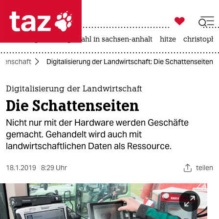

taz zahl ich
iran-krieg
landtagswahl in sachsen-anhalt
hitze
christophe

taz zahl ich
senschaft
Digitalisierung der Landwirtschaft: Die Schattenseiten
taz zahl ich
themen
Digitalisierung der Landwirtschaft
Die Schattenseiten
politik
Nicht nur mit der Hardware werden Geschäfte
öko
gemacht. Gehandelt wird auch mit
landwirtschaftlichen Daten als Ressource.
gesellschaft
18.1.2019
8:29 Uhr
teilen
kultur
sport