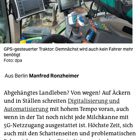
berlin
nord
wahrheit
verlag
GPS-gesteuerter Traktor: Demnächst wird auch kein Fahrer mehr
benötigt
verlag
Foto: dpa
veranstaltungen
Aus Berlin
Manfred Ronzheimer
shop
fragen & hilfe
Abgehängtes Landleben? Von wegen! Auf Äckern
und in Ställen schreiten
Digitalisierung und
unterstützen
Automatisierung
mit hohem Tempo voran, auch
wenn in der Tat noch nicht jede Milchkanne mit
abo
5G-Netzzugang ausgestattet ist. Höchste Zeit, sich
genossenschaft
auch mit den Schattenseiten und problematischen