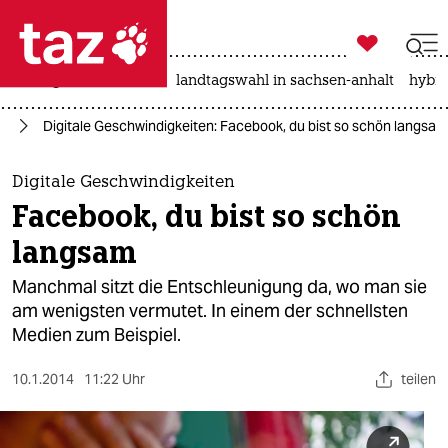

taz zahl ich
niedrigwasser
rente
landtagswahl in sachsen-anhalt
hybri

taz zahl ich
ta
Digitale Geschwindigkeiten: Facebook, du bist so schön langsam
taz zahl ich
themen
Digitale Geschwindigkeiten
Facebook, du bist so schön
politik
langsam
öko
Manchmal sitzt die Entschleunigung da, wo man sie
am wenigsten vermutet. In einem der schnellsten
gesellschaft
Medien zum Beispiel.
kultur
10.1.2014
11:22 Uhr
teilen
sport