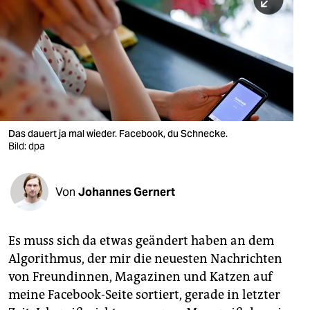
berlin
nord
wahrheit
verlag
verlag
Das dauert ja mal wieder. Facebook, du Schnecke.
Bild: dpa
veranstaltungen
shop
Von
Johannes Gernert
fragen & hilfe
unterstützen
Es muss sich da etwas geändert haben an dem
Algorithmus, der mir die neuesten Nachrichten
abo
von Freundinnen, Magazinen und Katzen auf
genossenschaft
meine Facebook-Seite sortiert, gerade in letzter