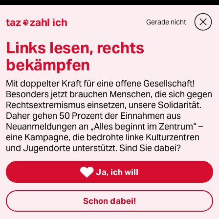
Newsletter
taz
zahl ich
Gerade nicht

Links lesen, rechts
team zukunft
bekämpfen
taz frisch
Mit doppelter Kraft für eine offene Gesellschaft!
taz zahl ich
Besonders jetzt brauchen Menschen, die sich gegen
Rechtsextremismus einsetzen, unsere Solidarität.
Daher gehen 50 Prozent der Einnahmen aus
taz lab Infobrief
Neuanmeldungen an „Alles beginnt im Zentrum“ –
eine Kampagne, die bedrohte linke Kulturzentren
und Jugendorte unterstützt. Sind Sie dabei?
Veranstaltungen

Ja, ich will
Demnächst
Schon dabei!
Vor Ort