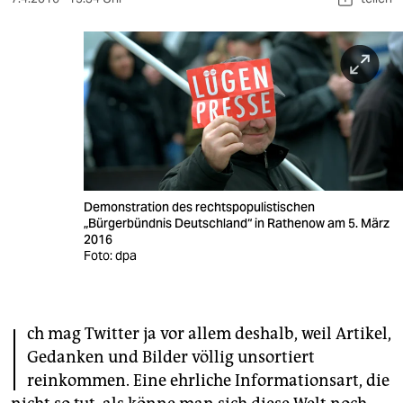
berlin
nord
wahrheit
verlag
verlag
veranstaltungen
Demonstration des rechtspopulistischen
„Bürgerbündnis Deutschland“ in Rathenow am 5. März
shop
2016
Foto: dpa
fragen & hilfe
unterstützen
I
ch mag Twitter ja vor allem deshalb, weil Artikel,
abo
Gedanken und Bilder völlig unsortiert
genossenschaft
reinkommen. Eine ehrliche Informationsart, die