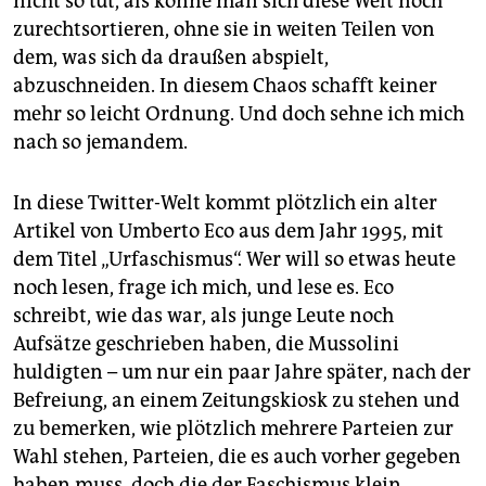
nicht so tut, als könne man sich diese Welt noch
epaper login
zurechtsortieren, ohne sie in weiten Teilen von
dem, was sich da draußen abspielt,
abzuschneiden. In diesem Chaos schafft keiner
mehr so leicht Ordnung. Und doch sehne ich mich
nach so jemandem.
In diese Twitter-Welt kommt plötzlich ein alter
Artikel von Umberto Eco aus dem Jahr 1995, mit
dem Titel „Urfaschismus“. Wer will so etwas heute
noch lesen, frage ich mich, und lese es. Eco
schreibt, wie das war, als junge Leute noch
Aufsätze geschrieben haben, die Mussolini
huldigten – um nur ein paar Jahre später, nach der
Befreiung, an einem Zeitungskiosk zu stehen und
zu bemerken, wie plötzlich mehrere Parteien zur
Wahl stehen, Parteien, die es auch vorher gegeben
haben muss, doch die der Faschismus klein