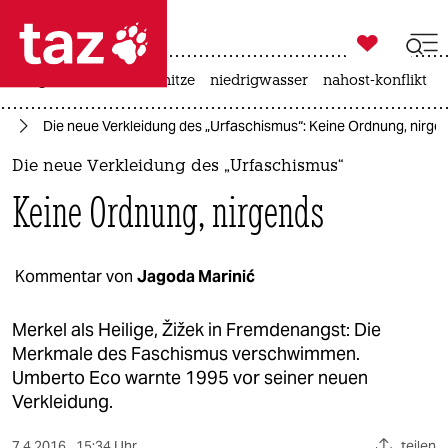

taz zahl ich
krieg in der ukraine
hitze
niedrigwasser
nahost-konflikt

taz zahl ich
da
Die neue Verkleidung des „Urfaschismus“: Keine Ordnung, nirge
taz zahl ich
Die neue Verkleidung des „Urfaschismus“
themen
Keine Ordnung, nirgends
politik
öko
Kommentar von
Jagoda Marinić
gesellschaft
Merkel als Heilige, Žižek in Fremdenangst: Die
Merkmale des Faschismus verschwimmen.
kultur
Umberto Eco warnte 1995 vor seiner neuen
Verkleidung.
sport
7.4.2016
15:34 Uhr
teilen