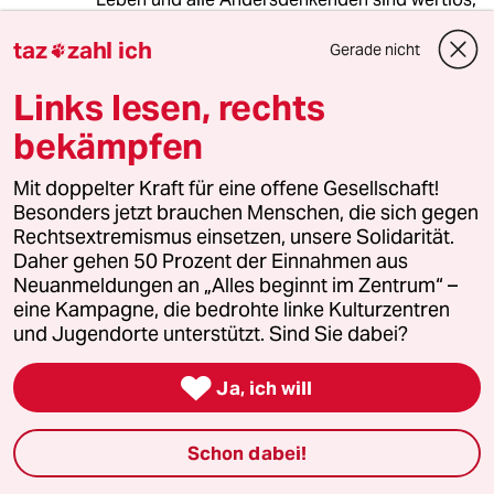
so unwert, dass sie versklawt, vergewaltigt
taz
zahl ich
oder umgebracht werden dürfen, um einem
Gerade nicht

gruppeneigenen Lustgewinn zu dienen.
Links lesen, rechts
bekämpfen
meistkommentiert
Mit doppelter Kraft für eine offene Gesellschaft!
Besonders jetzt brauchen Menschen, die sich gegen
1
Krise der Demokratie
Rechtsextremismus einsetzen, unsere Solidarität.
AfD-Wählen als Triebabfuhr
Daher gehen 50 Prozent der Einnahmen aus
Neuanmeldungen an „Alles beginnt im Zentrum“ –
eine Kampagne, die bedrohte linke Kulturzentren
und Jugendorte unterstützt. Sind Sie dabei?
2
Nein zum Zivildienst
Hinterlistiger Schritt der

Ja, ich will
Bundesregierung
Schon dabei!
Bundeszentrale für politische Bildung