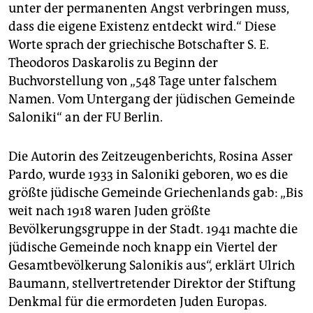
berlin
unter der permanenten Angst verbringen muss,
dass die eigene Existenz entdeckt wird.“ Diese
nord
Worte sprach der griechische Botschafter S. E.
wahrheit
Theodoros Daskarolis zu Beginn der
Buchvorstellung von „548 Tage unter falschem
verlag
Namen. Vom Untergang der jüdischen Gemeinde
Saloniki“ an der FU Berlin.
verlag
veranstaltungen
Die Autorin des Zeitzeugenberichts, Rosina Asser
Pardo, wurde 1933 in Saloniki geboren, wo es die
shop
größte jüdische Gemeinde Griechenlands gab: „Bis
fragen & hilfe
weit nach 1918 waren Juden größte
Bevölkerungsgruppe in der Stadt. 1941 machte die
unterstützen
jüdische Gemeinde noch knapp ein Viertel der
abo
Gesamtbevölkerung Salonikis aus“, erklärt Ulrich
Baumann, stellvertretender Direktor der Stiftung
genossenschaft
Denkmal für die ermordeten Juden Europas.