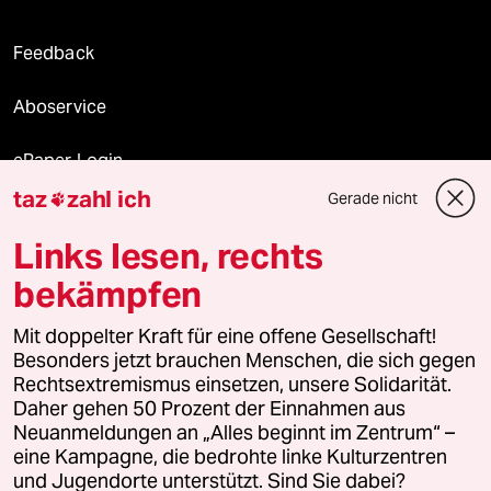
Feedback
Aboservice
ePaper Login
taz
zahl ich
Gerade nicht

Downloads für Abonnierende
Links lesen, rechts
bekämpfen
© 2026 taz Verlags und Vertriebs GmbH
Mit doppelter Kraft für eine offene Gesellschaft!
Alle Rechte vorbehalten. Bei rechtlichen Fragen oder für Genehmigungen
wenden Sie sich bitte an
lizenzen@taz.de
Besonders jetzt brauchen Menschen, die sich gegen
Rechtsextremismus einsetzen, unsere Solidarität.
Daher gehen 50 Prozent der Einnahmen aus
Feedback
Redaktionsstatut
Kommune-Richtlinien
KI-
Neuanmeldungen an „Alles beginnt im Zentrum“ –
eine Kampagne, die bedrohte linke Kulturzentren
Leitlinie
Informant
Datenschutz
Impressum
AGB
und Jugendorte unterstützt. Sind Sie dabei?