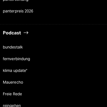
panterpreis 2026
Podcast
bundestalk
fernverbindung
klima update°
Mauerecho
Freie Rede
reingehen