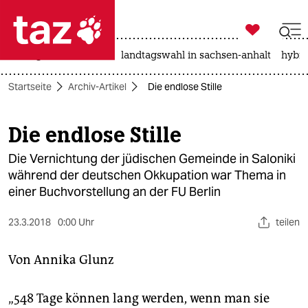

taz zahl ich
niedrigwasser
rente
landtagswahl in sachsen-anhalt
hybri

taz zahl ich
Startseite
Archiv-Artikel
Die endlose Stille
taz zahl ich
themen
Die endlose Stille
politik
Die Vernichtung der jüdischen Gemeinde in Saloniki
während der deutschen Okkupation war Thema in
öko
einer Buchvorstellung an der FU Berlin
gesellschaft
23.3.2018
0:00 Uhr
teilen
kultur
Von
Annika Glunz
sport
„548 Tage können lang werden, wenn man sie