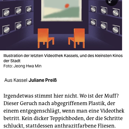
berlin
nord
wahrheit
verlag
verlag
Illustration der letzten Videothek Kassels, und des kleinsten Kinos
der Stadt
veranstaltungen
Foto: Jeong Hwa Min
shop
Aus Kassel
Juliane Preiß
fragen & hilfe
unterstützen
Irgendetwas stimmt hier nicht. Wo ist der Muff?
Dieser Geruch nach abgegriffenem Plastik, der
abo
einem entgegenschlägt, wenn man eine Videothek
betritt. Kein dicker Teppichboden, der die Schritte
genossenschaft
schluckt, stattdessen anthrazitfarbene Fliesen.