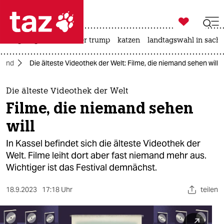

taz zahl ich
bergsteigen
usa unter trump
katzen
landtagswahl in sachs

taz zahl ich
tland
Die älteste Videothek der Welt: Filme, die niemand sehen will
taz zahl ich
themen
Die älteste Videothek der Welt
Filme, die niemand sehen
politik
will
öko
In Kassel befindet sich die älteste Videothek der
Welt. Filme leiht dort aber fast niemand mehr aus.
gesellschaft
Wichtiger ist das Festival demnächst.
kultur
18.9.2023
17:18 Uhr
teilen
sport