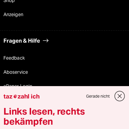
Shop
Anzeigen
Fragen & Hilfe
Feedback
Aboservice
ePaper Login
taz
zahl ich
Gerade nicht

Downloads für Abonnierende
Links lesen, rechts
bekämpfen
© 2026 taz Verlags und Vertriebs GmbH