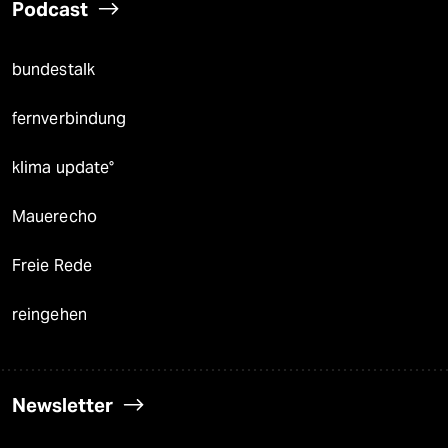
Podcast
bundestalk
fernverbindung
klima update°
Mauerecho
Freie Rede
reingehen
Newsletter