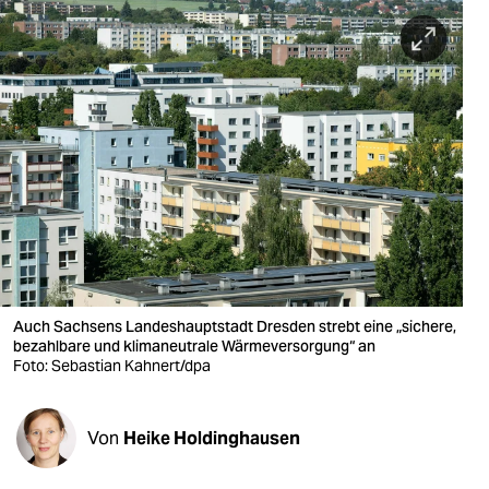
berlin
nord
wahrheit
verlag
verlag
veranstaltungen
shop
fragen & hilfe
Auch Sachsens Landeshauptstadt Dresden strebt eine „sichere,
bezahlbare und klimaneutrale Wärmeversorgung“ an
unterstützen
Foto: Sebastian Kahnert/dpa
abo
Von
Heike Holdinghausen
genossenschaft