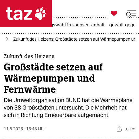

taz zahl ich
hitze
surfen
landtagswahl in sachsen-anhalt
gewalt gegen

taz zahl ich
ie
Zukunft des Heizens: Großstädte setzen auf Wärmepumpen un
taz zahl ich
themen
Zukunft des Heizens
Großstädte setzen auf
politik
Wärmepumpen und
öko
Fernwärme
gesellschaft
Die Umweltorganisation BUND hat die Wärmepläne
von 38 Großstädten untersucht. Die Mehrheit hat
kultur
sich in Richtung Erneuerbare aufgemacht.
sport
11.5.2026
16:43 Uhr
teilen