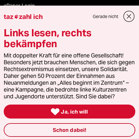
ePaper Login
taz
zahl ich
Gerade nicht

Downloads für Abonnierende
Links lesen, rechts
bekämpfen
© 2026 taz Verlags und Vertriebs GmbH
Mit doppelter Kraft für eine offene Gesellschaft!
Alle Rechte vorbehalten. Bei rechtlichen Fragen oder für Genehmigungen
wenden Sie sich bitte an
lizenzen@taz.de
Besonders jetzt brauchen Menschen, die sich gegen
Rechtsextremismus einsetzen, unsere Solidarität.
Daher gehen 50 Prozent der Einnahmen aus
Feedback
Redaktionsstatut
Kommune-Richtlinien
KI-
Neuanmeldungen an „Alles beginnt im Zentrum“ –
eine Kampagne, die bedrohte linke Kulturzentren
Leitlinie
Informant
Datenschutz
Impressum
AGB
und Jugendorte unterstützt. Sind Sie dabei?
Seitenwende
Einwilligungen widerrufen (Ads)

Ja, ich will
Schon dabei!