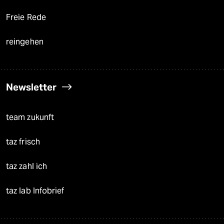
Freie Rede
reingehen
Newsletter
team zukunft
taz frisch
taz zahl ich
taz lab Infobrief