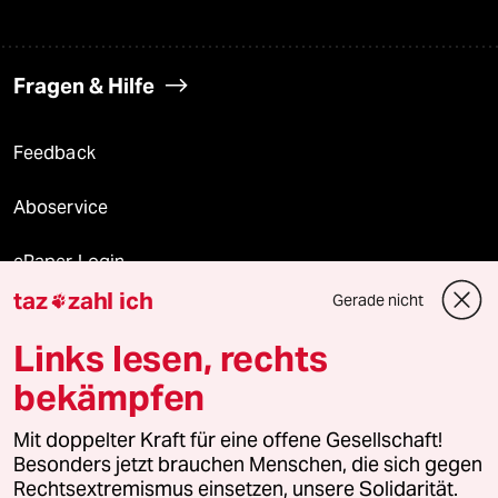
Fragen & Hilfe
Feedback
Aboservice
ePaper Login
taz
zahl ich
Gerade nicht

Downloads für Abonnierende
Links lesen, rechts
bekämpfen
© 2026 taz Verlags und Vertriebs GmbH
Mit doppelter Kraft für eine offene Gesellschaft!
Alle Rechte vorbehalten. Bei rechtlichen Fragen oder für Genehmigungen
wenden Sie sich bitte an
lizenzen@taz.de
Besonders jetzt brauchen Menschen, die sich gegen
Rechtsextremismus einsetzen, unsere Solidarität.