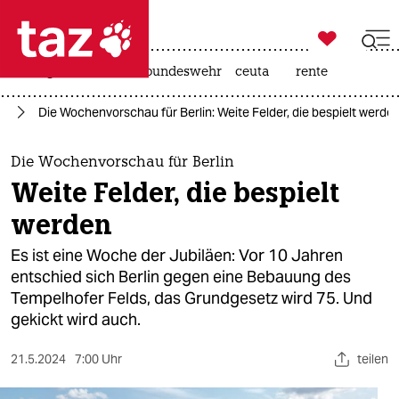

taz zahl ich
niedrigwasser
afd
bundeswehr
ceuta
rente

taz zahl ich
ld
Die Wochenvorschau für Berlin: Weite Felder, die bespielt werde
taz zahl ich
themen
Die Wochenvorschau für Berlin
Weite Felder, die bespielt
politik
werden
öko
Es ist eine Woche der Jubiläen: Vor 10 Jahren
entschied sich Berlin gegen eine Bebauung des
gesellschaft
Tempelhofer Felds, das Grundgesetz wird 75. Und
gekickt wird auch.
kultur
sport
21.5.2024
7:00 Uhr
teilen