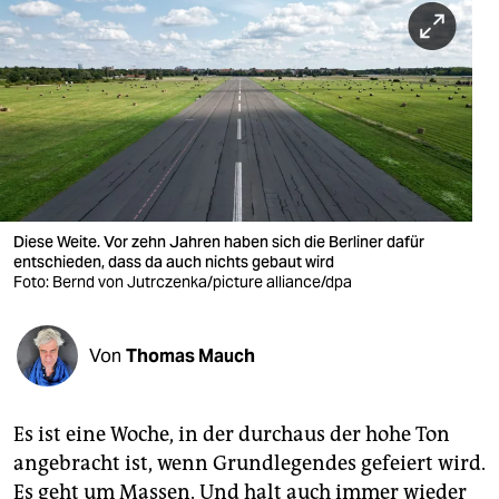
berlin
nord
wahrheit
verlag
verlag
veranstaltungen
Diese Weite. Vor zehn Jahren haben sich die Berliner dafür
entschieden, dass da auch nichts gebaut wird
shop
Foto: Bernd von Jutrczenka/picture alliance/dpa
fragen & hilfe
Von
Thomas Mauch
unterstützen
abo
Es ist eine Woche, in der durchaus der hohe Ton
genossenschaft
angebracht ist, wenn Grundlegendes gefeiert wird.
Es geht um Massen. Und halt auch immer wieder