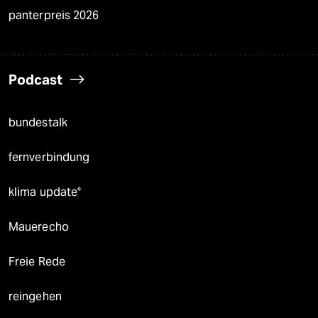
panterpreis 2026
Podcast
bundestalk
fernverbindung
klima update°
Mauerecho
Freie Rede
reingehen