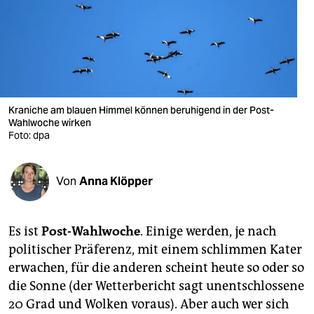
berlin
nord
wahrheit
verlag
Kraniche am blauen Himmel können beruhigend in der Post-
Wahlwoche wirken
verlag
Foto: dpa
veranstaltungen
shop
Von
Anna Klöpper
fragen & hilfe
Es ist
Post-Wahlwoche
. Einige werden, je nach
unterstützen
politischer Präferenz, mit einem schlimmen Kater
abo
erwachen, für die anderen scheint heute so oder so
die Sonne (der Wetterbericht sagt unentschlossene
genossenschaft
20 Grad und Wolken voraus). Aber auch wer sich