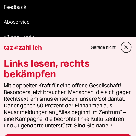
Feedback
Aboservice
ePaper Login
taz
zahl ich
Gerade nicht

Downloads für Abonnierende
Links lesen, rechts
bekämpfen
© 2026 taz Verlags und Vertriebs GmbH
Mit doppelter Kraft für eine offene Gesellschaft!
Alle Rechte vorbehalten. Bei rechtlichen Fragen oder für Genehmigungen
wenden Sie sich bitte an
lizenzen@taz.de
Besonders jetzt brauchen Menschen, die sich gegen
Rechtsextremismus einsetzen, unsere Solidarität.
Daher gehen 50 Prozent der Einnahmen aus
Feedback
Redaktionsstatut
Kommune-Richtlinien
KI-
Neuanmeldungen an „Alles beginnt im Zentrum“ –
eine Kampagne, die bedrohte linke Kulturzentren
Leitlinie
Informant
Datenschutz
Impressum
AGB
und Jugendorte unterstützt. Sind Sie dabei?