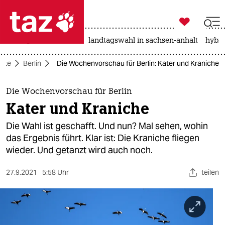

taz zahl ich
niedrigwasser
rente
landtagswahl in sachsen-anhalt
hybri

taz zahl ich
eite
Berlin
Die Wochenvorschau für Berlin: Kater und Kraniche
taz zahl ich
themen
Die Wochenvorschau für Berlin
Kater und Kraniche
politik
Die Wahl ist geschafft. Und nun? Mal sehen, wohin
öko
das Ergebnis führt. Klar ist: Die Kraniche fliegen
wieder. Und getanzt wird auch noch.
gesellschaft
27.9.2021
5:58 Uhr
teilen
kultur
sport