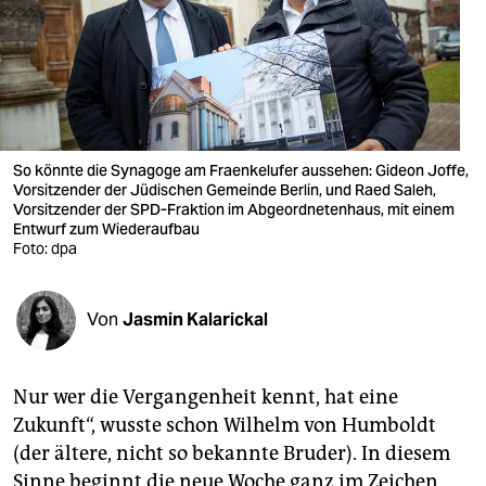
berlin
nord
wahrheit
verlag
So könnte die Synagoge am Fraenkelufer aussehen: Gideon Joffe,
Vorsitzender der Jüdischen Gemeinde Berlin, und Raed Saleh,
verlag
Vorsitzender der SPD-Fraktion im Abgeordnetenhaus, mit einem
Entwurf zum Wiederaufbau
veranstaltungen
Foto: dpa
shop
fragen & hilfe
Von
Jasmin Kalarickal
unterstützen
Nur wer die Vergangenheit kennt, hat eine
abo
Zukunft“, wusste schon Wilhelm von Humboldt
genossenschaft
(der ältere, nicht so bekannte Bruder). In diesem
Sinne beginnt die neue Woche ganz im Zeichen