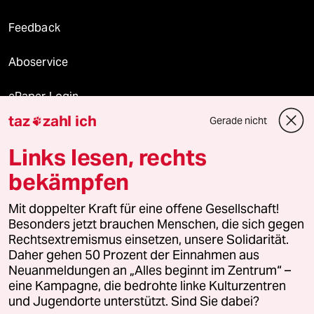
Feedback
Aboservice
ePaper Login
taz
zahl ich
Gerade nicht

Downloads für Abonnierende
Links lesen, rechts
bekämpfen
© 2026 taz Verlags und Vertriebs GmbH
Mit doppelter Kraft für eine offene Gesellschaft!
Alle Rechte vorbehalten. Bei rechtlichen Fragen oder für Genehmigungen
wenden Sie sich bitte an
lizenzen@taz.de
Besonders jetzt brauchen Menschen, die sich gegen
Rechtsextremismus einsetzen, unsere Solidarität.
Daher gehen 50 Prozent der Einnahmen aus
Feedback
Redaktionsstatut
Kommune-Richtlinien
KI-
Neuanmeldungen an „Alles beginnt im Zentrum“ –
eine Kampagne, die bedrohte linke Kulturzentren
Leitlinie
Informant
Datenschutz
Impressum
AGB
und Jugendorte unterstützt. Sind Sie dabei?