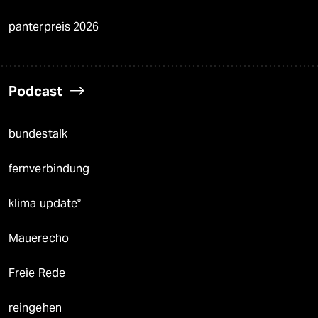
panterpreis 2026
Podcast
bundestalk
fernverbindung
klima update°
Mauerecho
Freie Rede
reingehen