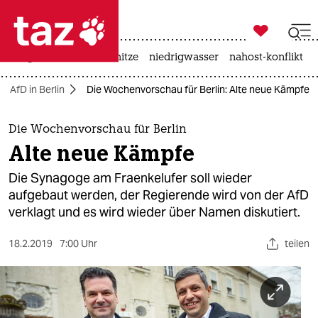

taz zahl ich
krieg in der ukraine
hitze
niedrigwasser
nahost-konflikt

taz zahl ich
AfD in Berlin
Die Wochenvorschau für Berlin: Alte neue Kämpfe
taz zahl ich
themen
Die Wochenvorschau für Berlin
Alte neue Kämpfe
politik
Die Synagoge am Fraenkelufer soll wieder
öko
aufgebaut werden, der Regierende wird von der AfD
verklagt und es wird wieder über Namen diskutiert.
gesellschaft
18.2.2019
7:00 Uhr
teilen
kultur
sport