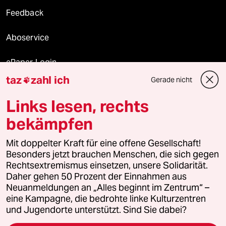
Feedback
Aboservice
ePaper Login
taz
zahl ich
Gerade nicht

Downloads für Abonnierende
Links lesen, rechts
bekämpfen
© 2026 taz Verlags und Vertriebs GmbH
Mit doppelter Kraft für eine offene Gesellschaft!
Alle Rechte vorbehalten. Bei rechtlichen Fragen oder für Genehmigungen
wenden Sie sich bitte an
lizenzen@taz.de
Besonders jetzt brauchen Menschen, die sich gegen
Rechtsextremismus einsetzen, unsere Solidarität.
Daher gehen 50 Prozent der Einnahmen aus
Feedback
Redaktionsstatut
Kommune-Richtlinien
KI-
Neuanmeldungen an „Alles beginnt im Zentrum“ –
eine Kampagne, die bedrohte linke Kulturzentren
Leitlinie
Informant
Datenschutz
Impressum
AGB
und Jugendorte unterstützt. Sind Sie dabei?