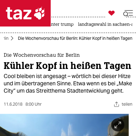

taz zahl ich
nahost-konflikt
usa unter trump
landtagswahl in sachsen-an

taz zahl ich
erlin
Die Wochenvorschau für Berlin: Kühler Kopf in heißen Tagen
taz zahl ich
themen
Die Wochenvorschau für Berlin
Kühler Kopf in heißen Tagen
politik
Cool bleiben ist angesagt – wörtlich bei dieser Hitze
öko
und im übertragenen Sinne. Etwa wenn es bei „Make
City“ um das Streitthema Stadtentwicklung geht.
gesellschaft
11.6.2018
8:00 Uhr
teilen
kultur
sport