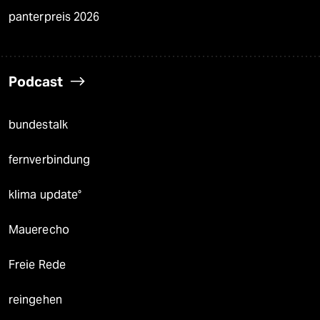
panterpreis 2026
Podcast
bundestalk
fernverbindung
klima update°
Mauerecho
Freie Rede
reingehen