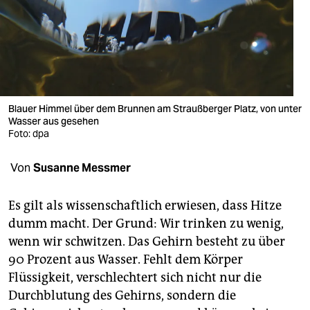
berlin
nord
wahrheit
verlag
Blauer Himmel über dem Brunnen am Straußberger Platz, von unter
verlag
Wasser aus gesehen
Foto: dpa
veranstaltungen
Von
Susanne Messmer
shop
fragen & hilfe
Es gilt als wissenschaftlich erwiesen, dass Hitze
dumm macht. Der Grund: Wir trinken zu wenig,
unterstützen
wenn wir schwitzen. Das Gehirn besteht zu über
abo
90 Prozent aus Wasser. Fehlt dem Körper
Flüssigkeit, verschlechtert sich nicht nur die
genossenschaft
Durchblutung des Gehirns, sondern die