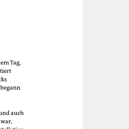
dem Tag,
tiert
cks
1 begann
 und auch
 war,