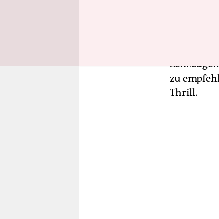
Stasi vor. 
ungefähr r
allerdings 
großteils 
Zeitzeugen
zu empfehl
Thrill.