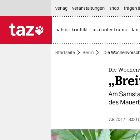
hautnavigation anspringen
hauptinhalt anspringen
footer anspringen
verlag
veranstaltungen
shop
fragen &
nahost-konflikt
usa unter trump
lan

taz zahl ich
taz zahl ich
Startseite
Berlin
Die Wochenvorschau
themen
politik
Die Wochenv
„Bre
öko
Am Samstag
gesellschaft
des Mauerb
kultur
7.8.2017
8:00 
sport