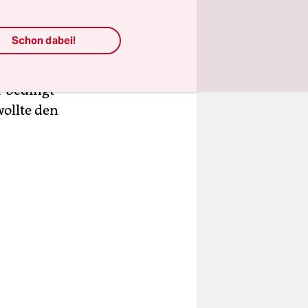
t nur
ann
Schon dabei!
ss der Film
de. Als
r bedingt
wollte den