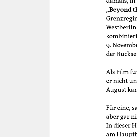
damals, in 
„Beyond t
Grenzregim
Westberlin
kombinier
9. Novembe
der Rücksei
Als Film f
er nicht u
August ka
Für eine, 
aber gar n
In dieser H
am Hauptb