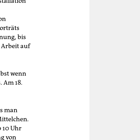
stallation
von
r­träts
fnung, bis
 Arbeit auf
elbst wenn
. Am 18.
uss man
ittelchen.
b 10 Uhr
ng von