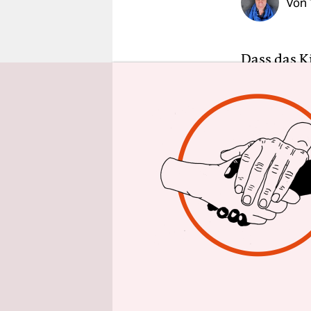
Von
epaper login
Dass das 
Leinwand 
das Kinobil
Zu sehen is
Vorhan
g“
,
1966, in d
undurchsic
Andrews se
Verwirrt is
den Weg in
in dem ein
Ostberlin.