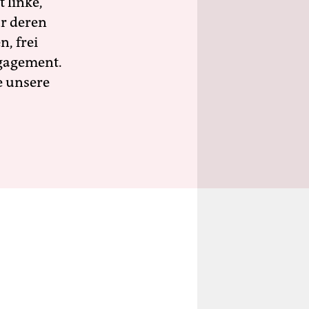
 linke,
ür deren
n, frei
ngagement.
e unsere