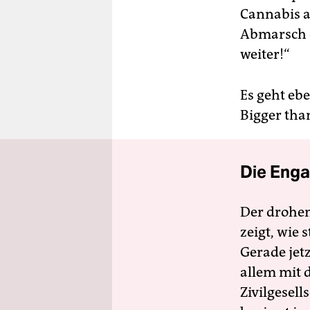
Cannabis a
Abmarsch d
weiter!“
Es geht eb
Bigger than
Die Enga
Der drohe
zeigt, wie
Gerade jet
allem mit d
Zivilgesell