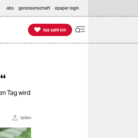
abo
genossenschaft
epaper login

taz zahl ich
taz zahl ich
“
en Tag wird
teilen