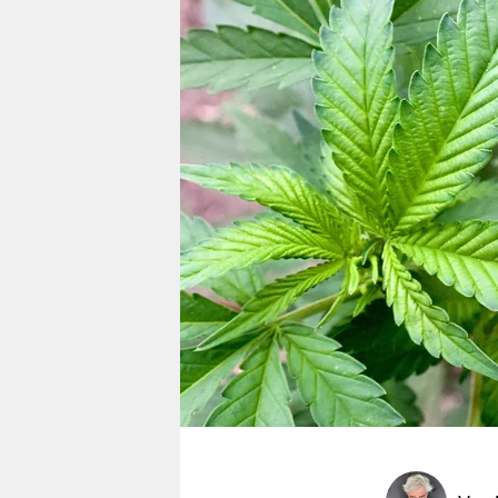
berlin
nord
wahrheit
verlag
verlag
veranstaltungen
shop
fragen & hilfe
unterstützen
abo
genossenschaft