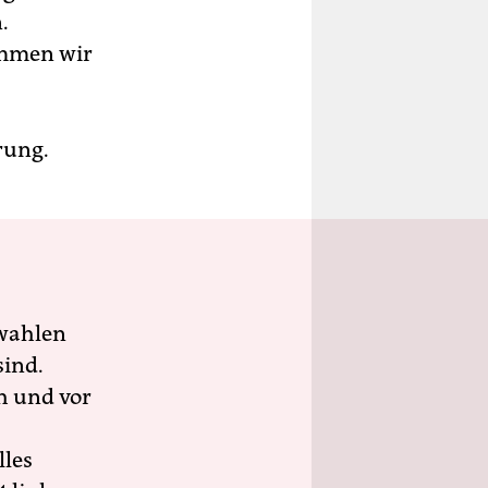
.
ommen wir
rung.
wahlen
sind.
h und vor
lles