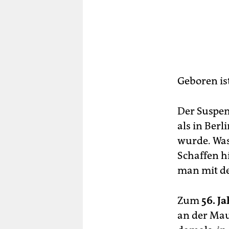
Geboren is
Der Suspen
als in Berl
wurde. Was
Schaffen h
man mit 
Zum
56. J
an der Mau