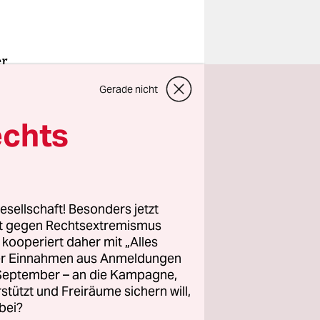
er
wenn man
Gerade nicht
.
echts
e
dem Jahr
 und Julie
esellschaft! Besonders jetzt
rt gegen Rechtsextremismus
rlobte.
z kooperiert daher mit „Alles
weise auf
ller Einnahmen aus Anmeldungen
 Strecken
. September – an die Kampagne,
m in
rstützt und Freiräume sichern will,
bei?
te auch die