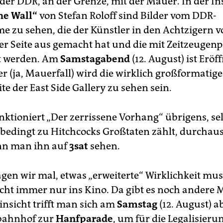
der DDR, an der Grenze, mit der Mauer. In der In
he Wall“
von Stefan Roloff sind Bilder vom DDR-
e zu sehen, die der Künstler in den Achtzigern 
er Seite aus gemacht hat und die mit Zeitzeugenpo
t werden. Am
Samstagabend
(12. August) ist Eröf
r (ja, Mauerfall) wird die wirklich großformatige
te der East Side Gallery zu sehen sein.
unktioniert „Der zerrissene Vorhang“ übrigens, s
nbedingt zu Hitchcocks Großtaten zählt, durchaus
nn man ihn auf
3sat
sehen.
sagen wir mal, etwas „erweiterte“ Wirklichkeit m
icht immer nur ins Kino. Da gibt es noch andere M
insicht trifft man sich am
Samstag
(12. August) a
ahnhof zur
Hanfparad
e
, um für die Legalisieru