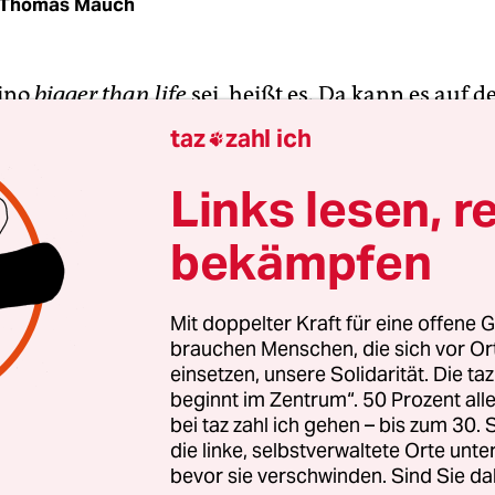
Thomas Mauch
Kino
bigger than life
sei, heißt es. Da kann es auf d
dann schon zu einigen Verzerrungen kommen, 
taz
zahl ich

d tatsächlich mit der Wirklichkeit vermessen will
Links lesen, r
t das beispielsweise bei dem Film
„Der zerrissen
bekämpfen
 dem Spionagethriller von Alfred Hitchcock aus 
em Paul Newman einen anfänglich reichlich
htigen US-amerikanischen Physikprofessor mimt
Mit doppelter Kraft für eine offene G
brauchen Menschen, die sich vor O
ine anfänglich sehr verwirrte Assistentin und Ve
einsetzen, unsere Solidarität. Die ta
t sie, weil ihr zukünftiger Gatte sich verdächtiger
beginnt im Zentrum“. 50 Prozent a
 die DDR macht. Der Film spielt also über längere
bei taz zahl ich gehen – bis zum 30
stigen Arbeiter-und-Bauern-Staat, unter andere
die linke, selbstverwaltete Orte unte
bevor sie verschwinden. Sind Sie da
 Natürlich kommt in dieser Kalter-Krieg-Geschich