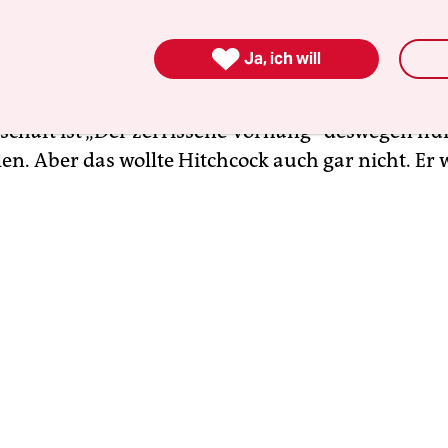
Die braucht es für die Spannung. Von einem selbs
ealistischen Blick in den sonstigen DDR-Alltag k

Ja, ich will
keine Rede sein. Und das liegt gar nicht daran, da
im Studio und sonst wo in Kalifornien gedreht wur
schaft ist „Der zerrissene Vorhang“ deswegen nu
en. Aber das wollte Hitchcock auch gar nicht. Er 