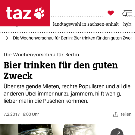

taz zahl ich
niedrigwasser
rente
landtagswahl in sachsen-anhalt
hybri

taz zahl ich
in
Die Wochenvorschau für Berlin: Bier trinken für den guten Zweck
taz zahl ich
themen
Die Wochenvorschau für Berlin
Bier trinken für den guten
politik
Zweck
öko
Über steigende Mieten, rechte Populisten und all die
anderen Übel immer nur zu jammern, hilft wenig,
gesellschaft
lieber mal in die Puschen kommen.
kultur
7.2.2017
8:00 Uhr
teilen
sport