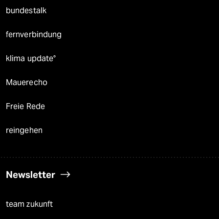
bundestalk
fernverbindung
klima update°
Mauerecho
Freie Rede
reingehen
Newsletter
team zukunft