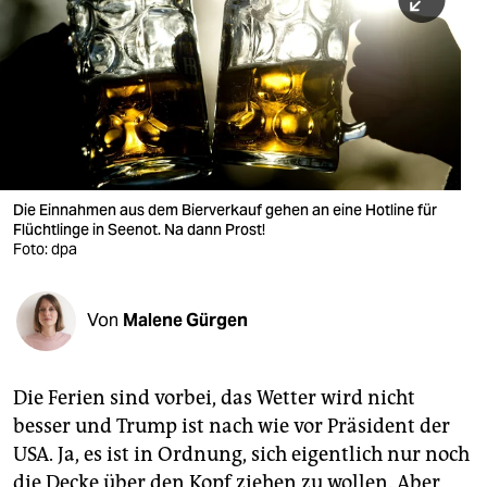
berlin
nord
wahrheit
verlag
verlag
Die Einnahmen aus dem Bierverkauf gehen an eine Hotline für
Flüchtlinge in Seenot. Na dann Prost!
veranstaltungen
Foto: dpa
shop
fragen & hilfe
Von
Malene Gürgen
unterstützen
Die Ferien sind vorbei, das Wetter wird nicht
abo
besser und Trump ist nach wie vor Präsident der
genossenschaft
USA. Ja, es ist in Ordnung, sich eigentlich nur noch
die Decke über den Kopf ziehen zu wollen. Aber