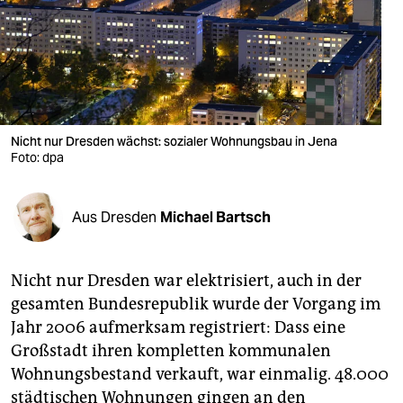
berlin
nord
wahrheit
verlag
Nicht nur Dresden wächst: sozialer Wohnungsbau in Jena
verlag
Foto: dpa
veranstaltungen
Aus Dresden
Michael Bartsch
shop
fragen & hilfe
Nicht nur Dresden war elektrisiert, auch in der
unterstützen
gesamten Bundesrepublik wurde der Vorgang im
Jahr 2006 aufmerksam registriert: Dass eine
abo
Großstadt ihren kompletten kommunalen
genossenschaft
Wohnungsbestand verkauft, war einmalig. 48.000
städtischen Wohnungen gingen an den