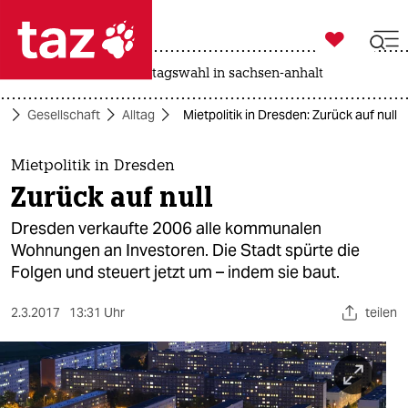

taz zahl ich
drohnen
rente
landtagswahl in sachsen-anhalt

taz zahl ich
e
Gesellschaft
Alltag
Mietpolitik in Dresden: Zurück auf null
taz zahl ich
themen
Mietpolitik in Dresden
Zurück auf null
politik
Dresden verkaufte 2006 alle kommunalen
öko
Wohnungen an Investoren. Die Stadt spürte die
Folgen und steuert jetzt um – indem sie baut.
gesellschaft
2.3.2017
13:31 Uhr
teilen
kultur
sport