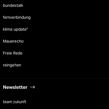
bundestalk
fernverbindung
klima update°
Mauerecho
Freie Rede
reingehen
Newsletter
team zukunft