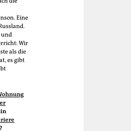
ch die
nson. Eine
Russland.
t und
richt: Wir
te als die
t, es gibt
ibt
 Wohnung
er
 in
eriere
?