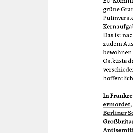
EU-Kommiss
grüne Gran
Putinverst
Kernaufgab
Das ist nac
zudem Ausw
bewohnen e
Ostküste de
verschiede
hoffentlic
In Frankr
ermordet
Berliner S
Großbrita
Antisemiti