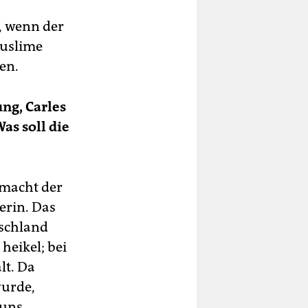
, wenn der
Muslime
en.
ng, Carles
Was soll die
 macht der
erin. Das
tschland
heikel; bei
lt. Da
wurde,
 uns