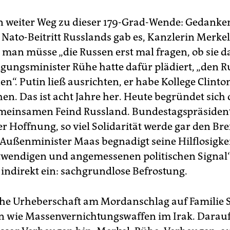
n weiter Weg zu dieser 179-Grad-Wende: Gedanke
 Nato-Beitritt Russlands gab es, Kanzlerin Merkel
 man müsse „die Russen erst mal fragen, ob sie da
igungsminister Rühe hatte dafür plädiert, „den R
en“. Putin ließ ausrichten, er habe Kollege Clinto
en. Das ist acht Jahre her. Heute begründet sich 
meinsamen Feind Russland. Bundestagspräsiden
er Hoffnung, so viel Solidarität werde gar den Bre
 Außenminister Maas begnadigt seine Hilflosigke
wendigen und angemessenen politischen Signal“
indirekt ein: sachgrundlose Befrostung.
che Urheberschaft am Mordanschlag auf Familie Sk
n wie Massenvernichtungswaffen im Irak. Darauf