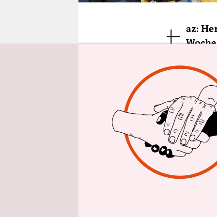
epaper login
t
az: He
Woche
Friedrich
Satz „Die 
Wirtschaft