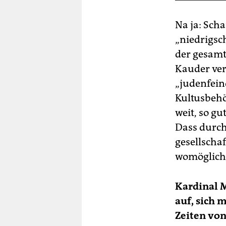
Na ja: Scha
„niedrigsc
der gesamt
Kauder ver
„judenfein
Kultusbeh
weit, so gu
Dass durc
gesellscha
womöglich 
Kardinal M
auf, sich 
Zeiten vo