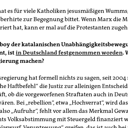
hat es für viele Katholiken jesusmäßigen Wumms
berhirte zur Begegnung bittet. Wenn Marx die 
griert hat, kann er mal auf die Protestanten zugeh
rboy der katalanischen Unabhängigkeitsbewegu
t, ist
in Deutschland festgenommen worden
. 
ierung machen?
regierung hat formell nichts zu sagen, seit 2004
e Haftbefehl“ die Justiz zur alleinigen Entscheid
üft, ob die vorgeworfenen Straftaten auch in Deu
ären. Bei „rebellion“, etwa „Hochverrat“, wird das 
 also „Aufruhr“, fehlt vor allem das Merkmal Gewa
s Volksabstimmung mit Steuergeld finanziert 
 Vorwurf „Veruntreuung“ greifen, das ist auch bei