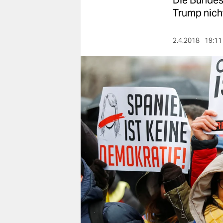
Die Bundes
berlin
Trump nicht
nord
2.4.2018
19:11
wahrheit
verlag
verlag
veranstaltungen
shop
fragen & hilfe
unterstützen
abo
genossenschaft