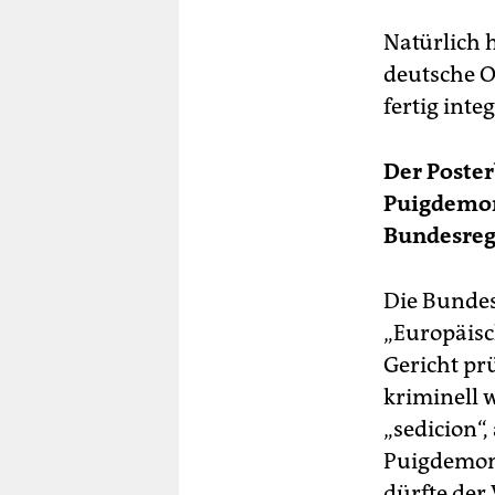
Natürlich 
deutsche O
fertig inte
Der Poste
Puigdemon
Bundesreg
Die Bundes
„Europäisch
Gericht pr
kriminell w
„sedicion“,
Puigdemont
dürfte der