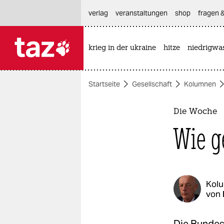
hautnavigation anspringen
hauptinhalt anspringen
footer anspringen
verlag
veranstaltungen
shop
fragen &
krieg in der ukraine
hitze
niedrigwa

taz zahl ich
taz zahl ich
Startseite
Gesellschaft
Kolumnen
themen
politik
Die Woche
Wie g
öko
gesellschaft
kultur
Kol
von
sport