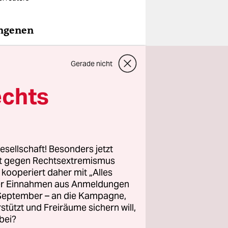
angenen
Gerade nicht
oldenen
echts
r
esellschaft! Besonders jetzt
rt gegen Rechtsextremismus
z kooperiert daher mit „Alles
ller Einnahmen aus Anmeldungen
. September – an die Kampagne,
rstützt und Freiräume sichern will,
bei?