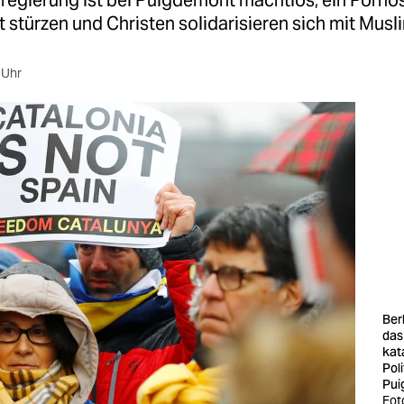
regierung ist bei Puigdemont machtlos, ein Pornos
 stürzen und Christen solidarisieren sich mit Musl
 Uhr
Ber
das
kat
Pol
Pui
Fot