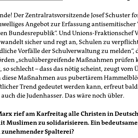
nde! Der Zentralratsvorsitzende Josef Schuster fo
hwelliges Angebot zur Erfassung antisemitischer V
en Bundesrepublik“. Und Unions-Fraktionschef V
wandelt sicher und regt an, Schulen zu verpflich
dliche Vorfälle der Schulverwaltung zu melden“, 
örden „schulübergreifende Maßnahmen prüfen k
t, so schlecht – dass das nötig scheint, zeugt vom 
h diese Maßnahmen aus pubertärem Hammelblö
ftlicher Trend gedeutet werden kann, erfreut bald
auch die Judenhasser. Das wäre noch übler.
arx rief am Karfreitag alle Christen in Deutsc
mit Muslimen zu solidarisieren. Ein bedeutsame
n zunehmender Spalterei?