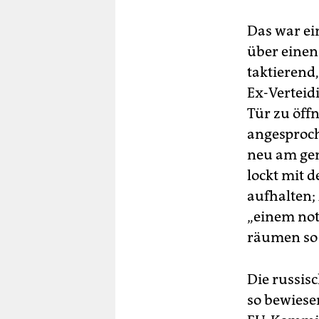
Das war ei
über einen
taktierend,
Ex-Verteid
Tür zu öffn
angesproch
neu am ge
lockt mit d
aufhalten;
„einem not
räumen so 
Die russis
so bewiese