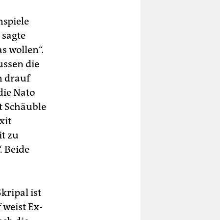
nspiele
 sagte
s wollen“.
ussen die
n drauf
die Nato
t Schäuble
xit
it zu
. Beide
ripal ist
 weist Ex-