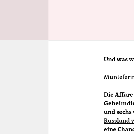
Und was wi
Münteferin
Die Affäre
Geheimdien
und sechs 
Russland w
eine Chanc