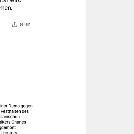
tar wird
imen.
teilen
liner Demo gegen
 Festhalten des
alanischen
itikers Charles
gdemont
o: reuters