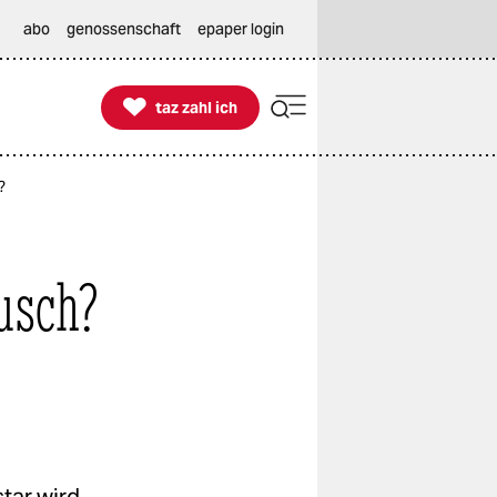
abo
genossenschaft
epaper login

taz zahl ich
taz zahl ich
?
usch?