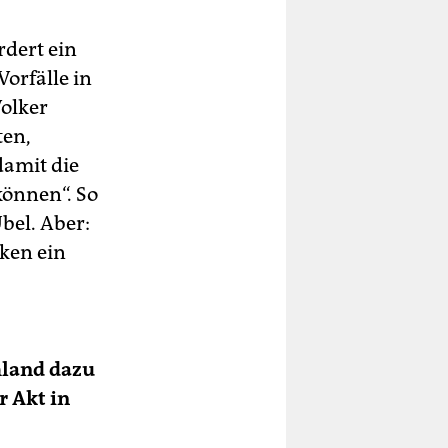
rdert ein
orfälle in
olker
ten,
damit die
önnen“. So
Übel. Aber:
ken ein
hland dazu
r Akt in