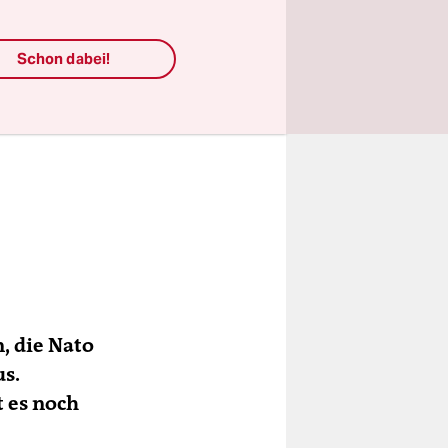
Schon dabei!
, die Nato
us.
t es noch