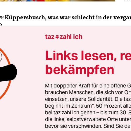
rr Küppersbusch, was war schlecht in der verg
?
taz
zahl ich

 Küppersbusch:
Die SPD vergisst Münteferings g
Links lesen, r
Wirtschaft ist für die Menschen da“. Und nimmt de
bekämpfen
 die überflüssigen Menschen ab.
Mit doppelter Kraft für eine offene G
brauchen Menschen, die sich vor O
einsetzen, unsere Solidarität. Die ta
beginnt im Zentrum“. 50 Prozent a
bei taz zahl ich gehen – bis zum 30
die linke, selbstverwaltete Orte unte
bevor sie verschwinden. Sind Sie da