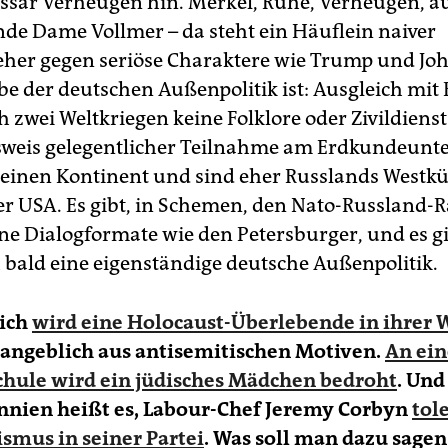
ar Verheugen hin. Merkel, Rühe, Verheugen, au
de Dame Vollmer – da steht ein Häuflein naiver
eher gegen seriöse Charaktere wie Trump und Joh
e der deutschen Außenpolitik ist: Ausgleich mit 
h zwei Weltkriegen keine Folklore oder Zivildiens
eis gelegentlicher Teilnahme am Erdkundeunter
inen Kontinent und sind eher Russlands Westküs
r USA. Es gibt, in Schemen, den Nato-Russland-Ra
ne Dialogformate wie den Petersburger, und es g
h bald eine eigenständige deutsche Außenpolitik.
eich
wird eine Holocaust-Überlebende in ihrer
, angeblich aus antisemitischen Motiven.
An ein
chule wird ein jüdisches Mädchen bedroht
. Und
nnien heißt es, Labour-Chef Jeremy Corbyn
tol
smus in seiner Partei
. Was soll man dazu sagen