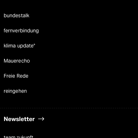
bundestalk
fernverbindung
klima update°
Mauerecho
Freie Rede
reingehen
Newsletter
team zukunft