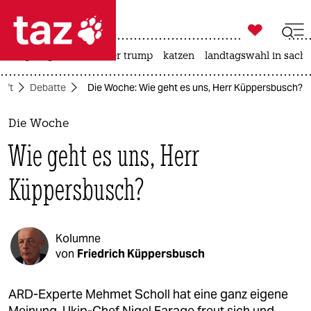

taz zahl ich
bergsteigen
usa unter trump
katzen
landtagswahl in sachs

taz zahl ich
aft
Debatte
Die Woche: Wie geht es uns, Herr Küppersbusch?
taz zahl ich
themen
Die Woche
Wie geht es uns, Herr
politik
Küppersbusch?
öko
gesellschaft
Kolumne
kultur
von
Friedrich Küppersbusch
sport
ARD-Experte Mehmet Scholl hat eine ganz eigene
Meinung. Ukip-Chef Nigel Farage freut sich und