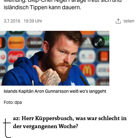
berlin
isländisch Tippen kann dauern.
nord
3.7.2016
19:39 Uhr
teilen
wahrheit
verlag
verlag
veranstaltungen
shop
fragen & hilfe
Islands Kapitän Aron Gunnarsson weiß wo's langgeht
unterstützen
Foto: dpa
t
abo
az: Herr Küppersbusch, was war schlecht in
der vergangenen Woche?
genossenschaft