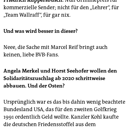
Friedrich Küppersbusch:
Null Grimmepreis für
epaper login
kommerzielle Sender; nicht für den „Lehrer“, für
„Team Wallraff“, für gar nix.
Und was wird besser in dieser?
Neee, die Sache mit Marcel Reif bringt auch
keinen, liebe BVB-Fans.
Angela Merkel und Horst Seehofer wollen den
Solidaritätszuschlag ab 2020 schrittweise
abbauen. Und der Osten?
Ursprünglich war es das bis dahin wenig beachtete
Bundesland USA, das für den zweiten Golfkrieg
1991 ordentlich Geld wollte. Kanzler Kohl kaufte
die deutschen Friedensstoffel aus dem