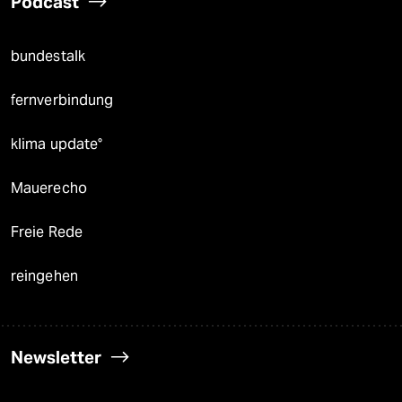
Podcast
bundestalk
fernverbindung
klima update°
Mauerecho
Freie Rede
reingehen
Newsletter