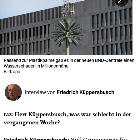
berlin
nord
wahrheit
verlag
verlag
Passend zur Plastikpalme gab es in der neuen BND-Zentrale einen
Wasserschaden in Millionenhöhe
veranstaltungen
Bild: dpa
shop
fragen & hilfe
Interview von
Friedrich Küppersbusch
unterstützen
taz: Herr Küppersbusch, was war schlecht in der
abo
vergangenen Woche?
genossenschaft