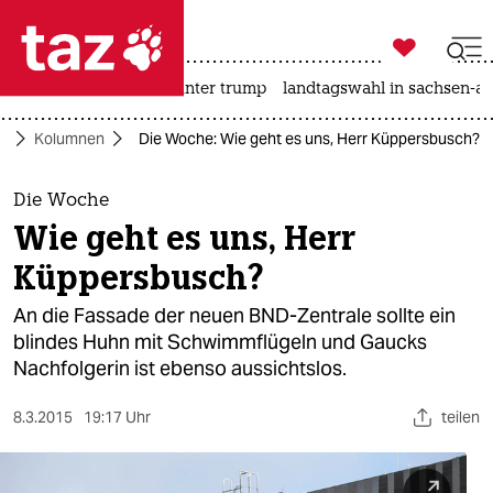

taz zahl ich
nahost-konflikt
usa unter trump
landtagswahl in sachsen-an

taz zahl ich
ft
Kolumnen
Die Woche: Wie geht es uns, Herr Küppersbusch?
taz zahl ich
themen
Die Woche
Wie geht es uns, Herr
politik
Küppersbusch?
öko
An die Fassade der neuen BND-Zentrale sollte ein
blindes Huhn mit Schwimmflügeln und Gaucks
gesellschaft
Nachfolgerin ist ebenso aussichtslos.
kultur
8.3.2015
19:17 Uhr
teilen
sport