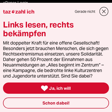
ePaper Login
taz
zahl ich
Gerade nicht

Downloads für Abonnierende
Links lesen, rechts
bekämpfen
© 2026 taz Verlags und Vertriebs GmbH
Alle Rechte vorbehalten. Bei rechtlichen Fragen oder für Genehmigungen
Mit doppelter Kraft für eine offene Gesellschaft!
wenden Sie sich bitte an
lizenzen@taz.de
Besonders jetzt brauchen Menschen, die sich gegen
Rechtsextremismus einsetzen, unsere Solidarität.
Daher gehen 50 Prozent der Einnahmen aus
Feedback
Redaktionsstatut
Kommune-Richtlinien
KI-
Neuanmeldungen an „Alles beginnt im Zentrum“ –
eine Kampagne, die bedrohte linke Kulturzentren
Leitlinie
Informant
Datenschutz
Impressum
AGB
und Jugendorte unterstützt. Sind Sie dabei?
Seitenwende
Einwilligungen widerrufen (Ads)

Ja, ich will
Schon dabei!