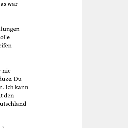
Das war
ehlungen
olle
eifen
r nie
 duze. Du
n. Ich kann
ht den
eutschland