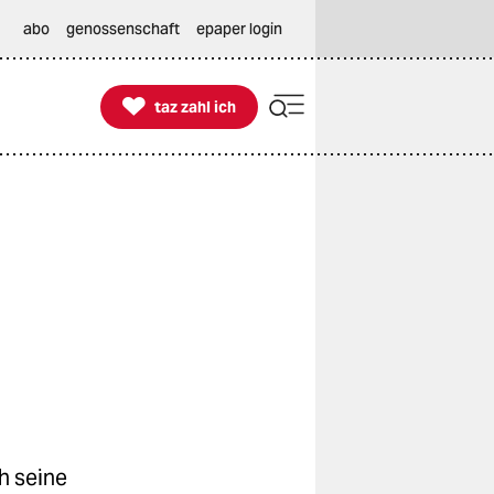
abo
genossenschaft
epaper login

taz zahl ich
taz zahl ich
h seine