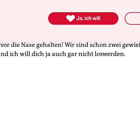
unde kann ich mich immer auf dich verlassen, da

klich toll. Erinnerst du dich noch daran, wie wir 
Ja, ich will
ben, indem wir so taten, als könne ich die ganze 
son auswendig? In echt hast du mir bei jedem V
 vor die Nase gehalten! Wir sind schon zwei gewie
d ich will dich ja auch gar nicht loswerden.