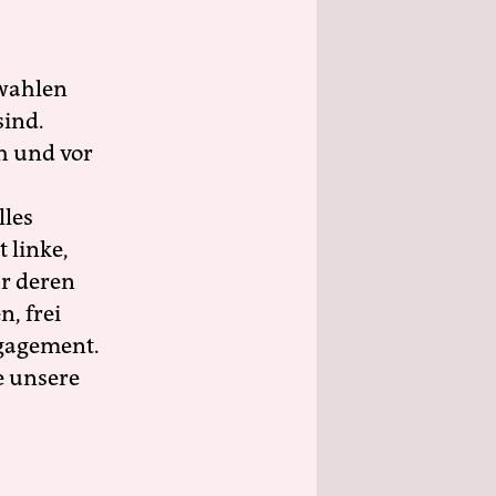
wahlen
sind.
h und vor
lles
 linke,
ür deren
n, frei
ngagement.
e unsere