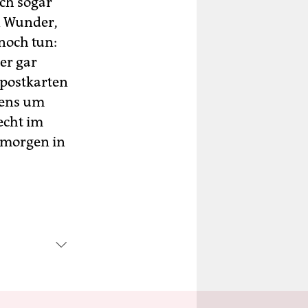
ich sogar
in Wunder,
 noch tun:
ter gar
spostkarten
gens um
echt im
 morgen in