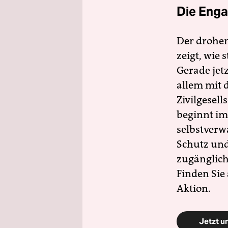
Die Enga
Der drohe
zeigt, wie
Gerade jet
allem mit d
Zivilgesell
beginnt im
selbstverw
Schutz und 
zugänglich
Finden Sie
Aktion.
Jetzt u