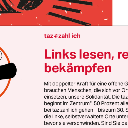
taz
zahl ich

Links lesen, r
ir haben jetzt schon viele gemeinsame und friedvo
miteinander verbracht und uns eigentlich immer
bekämpfen
verstanden. Wir waren mehr oder weniger immer
ar, wir hatten auch schon unschöne Zeiten, als 
Mit doppelter Kraft für eine offene G
inmal nicht mehr einfiel, wo zum Teufel ich irgen
brauchen Menschen, die sich vor O
hatte: Briefmarkenalbum, Testament meines Urgr
einsetzen, unsere Solidarität. Die ta
ten, Fahrradschlüssel, atomwaffenfähiges Pluto
beginnt im Zentrum“. 50 Prozent a
bei taz zahl ich gehen – bis zum 30
chrift von Schiller, den Stein der Weisen oder di
die linke, selbstverwaltete Orte unte
e von Fort Knox – keine Ahnung.
bevor sie verschwinden. Sind Sie da