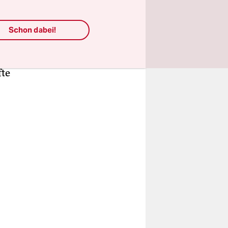
s weiß ich.
mal alle
Schon dabei!
Odyssee von
ers einen
fte