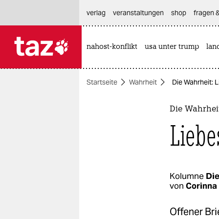
hautnavigation anspringen
hauptinhalt anspringen
footer anspringen
verlag
veranstaltungen
shop
fragen &
nahost-konflikt
usa unter trump
lan

taz zahl ich
taz zahl ich
Startseite
Wahrheit
Die Wahrheit: 
themen
politik
Die Wahrhei
Liebe
öko
gesellschaft
kultur
Kolumne
Die
von
Corinna
sport
Offener Bri