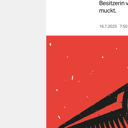
berlin
Besitzerin 
muckt.
nord
wahrheit
16.7.2025
7:50
verlag
verlag
veranstaltungen
shop
fragen & hilfe
unterstützen
abo
genossenschaft