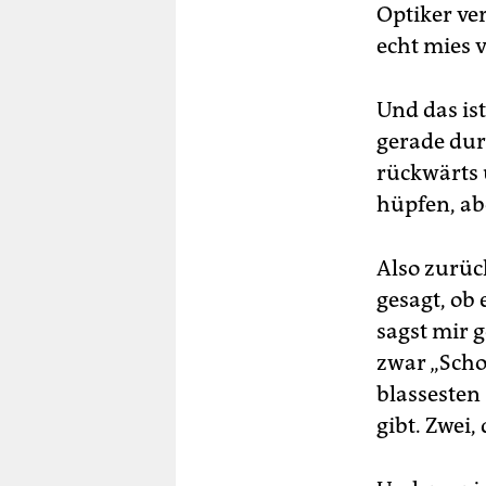
Optiker ver
echt mies v
Und das is
gerade dur
rückwärts 
hüpfen, abe
Also zurück
gesagt, ob 
sagst mir 
zwar „Scho
blassesten
gibt. Zwei,