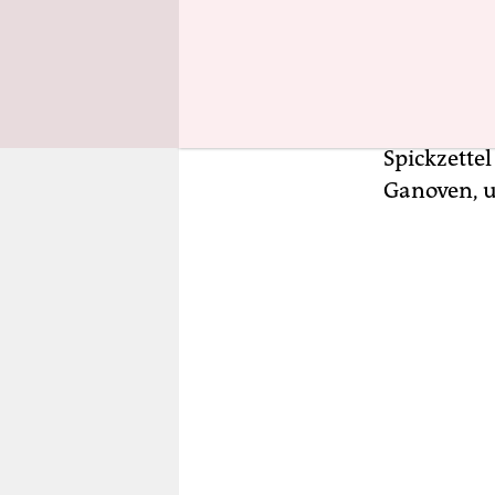
Aber im Gr
Du bist wir
gefoppt ha
Homer Simp
Spickzettel
Ganoven, un