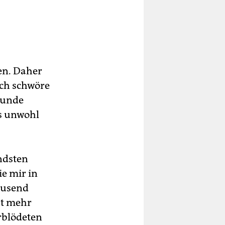
en. Daher
ich schwöre
ekunde
s unwohl
ndsten
e mir in
tausend
ht mehr
rblödeten