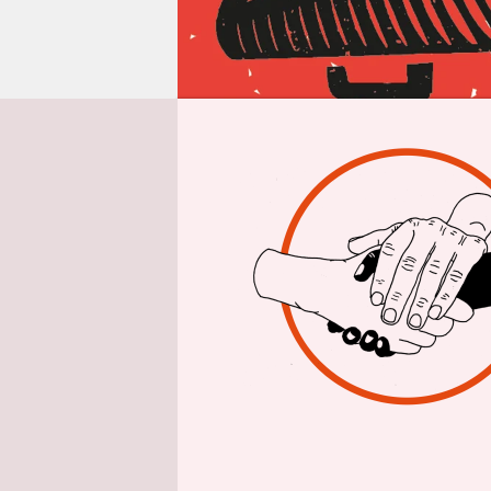
epaper login
W
Kumpel. Kl
Beispiel e
versteckt 
die Diaman
erste Hands
Goldvorrät