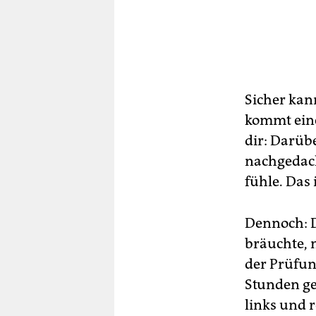
Sicher kan
kommt eine
dir: Darüb
nachgedach
fühle. Das 
Dennoch: D
bräuchte, 
der Prüfun
Stunden ge
links und 