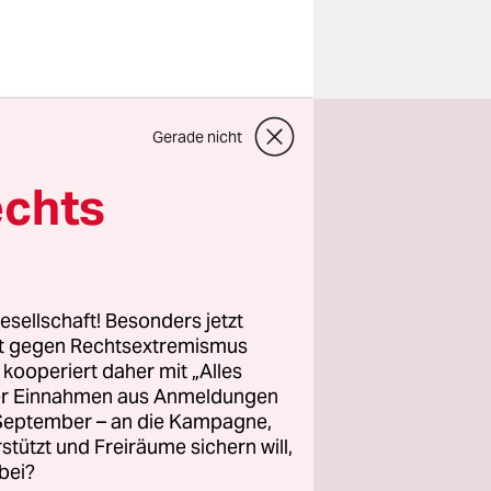
Gerade nicht
echts
lle Jahre
 gut
 gute
mir zum
esellschaft! Besonders jetzt
dwas
rt gegen Rechtsextremismus
oßvaters,
z kooperiert daher mit „Alles
nium, die
ller Einnahmen aus Anmeldungen
. September – an die Kampagne,
e
rstützt und Freiräume sichern will,
bei?