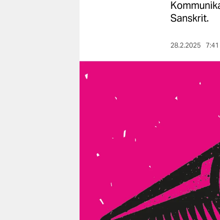
berlin
Kommunikat
Sanskrit.
nord
wahrheit
28.2.2025
7:41
verlag
verlag
veranstaltungen
shop
fragen & hilfe
unterstützen
abo
genossenschaft