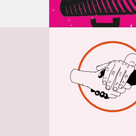
epaper login
A
ls 
Fre
Lat
angetrunke
einer vorko
antiken Gr
Ratschläge
Überdies f
Spanier, It