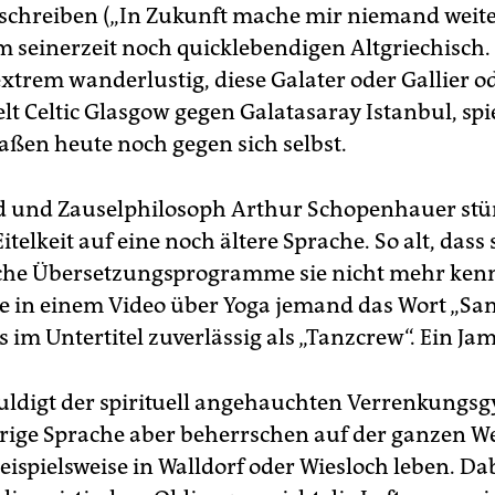
 schreiben („In Zukunft mache mir niemand weite
 im seinerzeit noch quicklebendigen Altgriechisc
extrem wanderlustig, diese Galater oder Gallier o
elt Celtic Glasgow gegen Galatasaray Istanbul, spi
ßen heute noch gegen sich selbst.
 und Zauselphilosoph Arthur Schopenhauer stür
itelkeit auf eine noch ältere Sprache. So alt, dass 
che Übersetzungsprogramme sie nicht mehr kenn
e in einem Video über Yoga jemand das Wort „Sans­
s im Untertitel zuverlässig als „Tanzcrew“. Ein Ja
huldigt der spirituell angehauchten Verrenkungs
rige Sprache aber beherrschen auf der ganzen We
beispielsweise in Walldorf oder Wiesloch leben. D