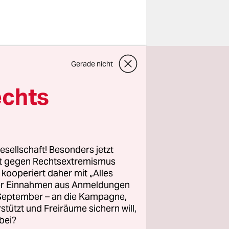
Gerade nicht
echts
erste
 ist das
er
mühelos
esellschaft! Besonders jetzt
 auf
rt gegen Rechtsextremismus
 oder
z kooperiert daher mit „Alles
ller Einnahmen aus Anmeldungen
. September – an die Kampagne,
rstützt und Freiräume sichern will,
also
bei?
ch wissend