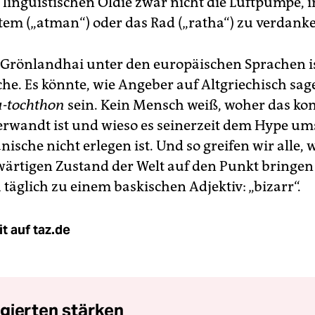
 linguistischen Oldie zwar nicht die Luftpumpe,
tem („atman“) oder das Rad („ratha“) zu verdank
Grönlandhai unter den europäischen Sprachen i
che. Es könnte, wie Angeber auf Altgriechisch sag
-
tochthon
sein. Kein Mensch weiß, woher das k
erwandt ist und wieso es seinerzeit dem Hype um
sche nicht erlegen ist. Und so greifen wir alle,
ärtigen Zustand der Welt auf den Punkt bringen
täglich zu einem baskischen Adjektiv: „bizarr“.
t auf taz.de
gierten stärken