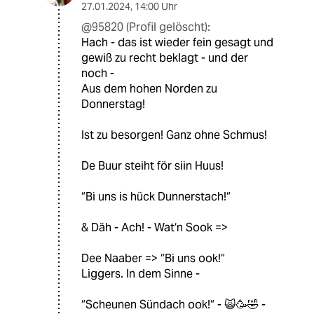
27.01.2024
,
14:00 Uhr
@95820 (Profil gelöscht):
Hach - das ist wieder fein gesagt und
gewiß zu recht beklagt - und der
noch -
Aus dem hohen Norden zu
Donnerstag!
Ist zu besorgen! Ganz ohne Schmus!
De Buur steiht för siin Huus!
“Bi uns is hück Dunnerstach!“
& Däh - Ach! - Wat‘n Sook =>
Dee Naaber => “Bi uns ook!“
Liggers. In dem Sinne -
“Scheunen Sündach ook!“ - 🙀🥳🤣 -