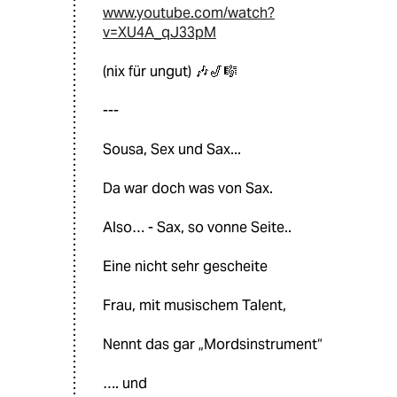
www.youtube.com/watch?
v=XU4A_qJ33pM
(nix für ungut) 🎶🎷🎼
---
Sousa, Sex und Sax...
Da war doch was von Sax.
Also… - Sax, so vonne Seite..
Eine nicht sehr gescheite
Frau, mit musischem Talent,
Nennt das gar „Mordsinstrument“
…. und