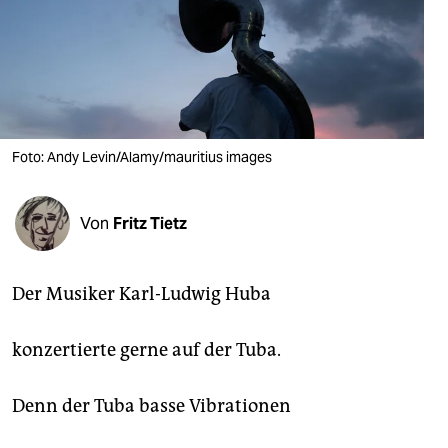
berlin
nord
wahrheit
verlag
Foto: Andy Levin/Alamy/mauritius images
verlag
veranstaltungen
Von
Fritz Tietz
shop
fragen & hilfe
Der Musiker Karl-Ludwig Huba
unterstützen
konzertierte gerne auf der Tuba.
abo
Denn der Tuba basse Vibrationen
genossenschaft