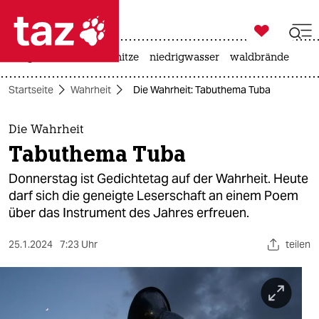

taz zahl ich
krieg in der ukraine
hitze
niedrigwasser
waldbrände

taz zahl ich
Startseite
Wahrheit
Die Wahrheit: Tabuthema Tuba
taz zahl ich
themen
Die Wahrheit
Tabuthema Tuba
politik
Donnerstag ist Gedichtetag auf der Wahrheit. Heute
öko
darf sich die geneigte Leserschaft an einem Poem
über das Instrument des Jahres erfreuen.
gesellschaft
25.1.2024
7:23 Uhr
teilen
kultur
sport