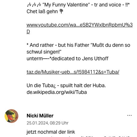
🎶🎶🎶 “My Funny Valentine“ - tr and voice - !!*
Chet laß gehn 💐
www.youtube.com/wa...eSB2YWxlbnRpbmU%3
D
* And rather - but his Father “Mußt du denn so
schwul singen!“
unterm—-*dedicated to Jens Uthoff
taz.de/Musiker-ueb...s/!5984112&s=Tuba/
Un die Tuba¿ - spuilt halt der Huba.
de.wikipedia.org/wiki/Tuba
Nicki Müller
25.01.2024
,
08:29 Uhr
jetzt nochmal der link