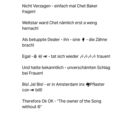
Nicht Verzagen - einfach mal Chet Baker
fragen!
Weltstar ward Chet nämlich erst a weng
hernach!
Als betuppte Dealer - ihn - sine 🥊 - die Zähne
brach!
Egal -🩸 🛀 🎺 - tat sich wieder 🎶🎶🎶🎶 trauen!
Und hatte bekanntlich - unverschämten Schlag
bei Frauen!
Bis! Ja! Bis! - er in Amsterdam ins 🏘️Pflaster
con 🎺 biß!
Therefore Ok OK - “The owner of the Song
without ©️“