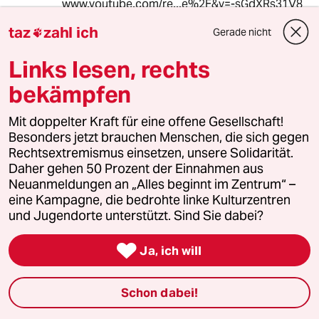
www.youtube.com/re...e%2F&v=-sGdXRs31V8
taz
zahl ich
Gerade nicht

Links lesen, rechts
Nicki Müller
25.01.2024
,
08:35 Uhr
bekämpfen
@Nicki Müller:
www.google.com/url...brZ9a&opi=899
Mit doppelter Kraft für eine offene Gesellschaft!
78449
Besonders jetzt brauchen Menschen, die sich gegen
Rechtsextremismus einsetzen, unsere Solidarität.
Daher gehen 50 Prozent der Einnahmen aus
Neuanmeldungen an „Alles beginnt im Zentrum“ –
Nicki Müller
eine Kampagne, die bedrohte linke Kulturzentren
25.01.2024
,
08:24 Uhr
und Jugendorte unterstützt. Sind Sie dabei?
Auch einer Harley Davidson

Ja, ich will
entfährt so manch Vibratorton.
Und, wenn Frau dieses gerne mag,
Schon dabei!