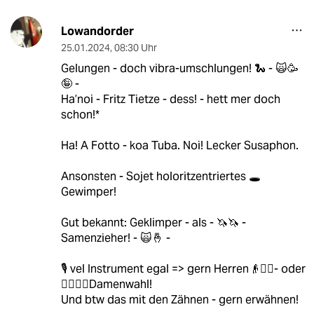
Lowandorder
25.01.2024
,
08:30 Uhr
Gelungen - doch vibra-umschlungen! 🐍 - 🙀🥳
🤪 -
Ha’noi - Fritz Tietze - dess! - hett mer doch
schon!*
Ha! A Fotto - koa Tuba. Noi! Lecker Susaphon.
Ansonsten - Sojet holoritzentriertes 🕳️
Gewimper!
Gut bekannt: Geklimper - als - 🦄🦄 -
Samenzieher! - 🙀🤞 -
🎙️ vel Instrument egal => gern Herren👴💇‍♂️- oder
👩‍❤️‍💋‍👨Damenwahl!
Und btw das mit den Zähnen - gern erwähnen!