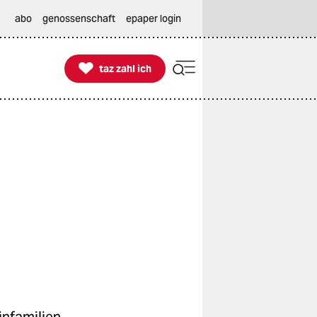
abo
genossenschaft
epaper login

taz zahl ich
taz zahl ich