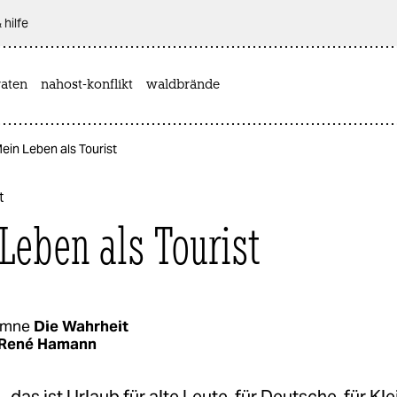
 hilfe
aten
nahost-konflikt
waldbrände
ein Leben als Tourist
t
Leben als Tourist
umne
Die Wahrheit
René Hamann