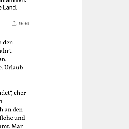
infamilien.
e Land.
teilen
n den
ährt.
en.
e. Urlaub
det“, eher
n
ch an den
rflöhe und
immt. Man