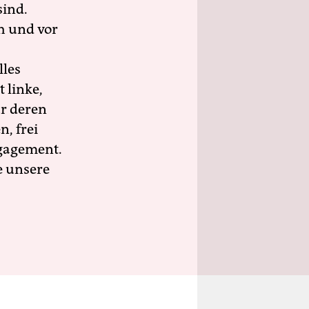
sind.
h und vor
lles
 linke,
ür deren
n, frei
ngagement.
e unsere