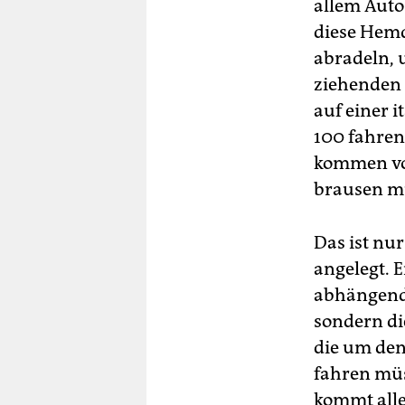
allem Auto
diese Hemd
abradeln, 
ziehenden 
auf einer 
100 fahren
kommen vo
brausen mu
Das ist nur
angelegt. E
abhängende
sondern di
die um den
fahren müs
kommt alle