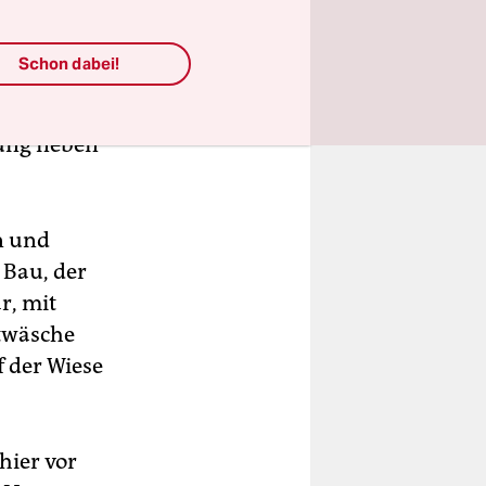
rieben wird,
Schon dabei!
und
ie
gung neben
n und
 Bau, der
r, mit
etwäsche
 der Wiese
hier vor