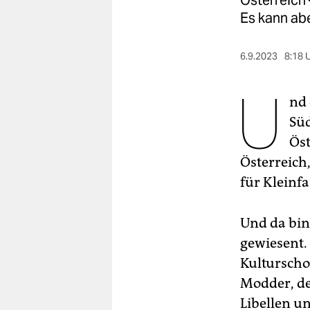
Österreich –
berlin
Es kann ab
nord
6.9.2023
8:18 
wahrheit
U
verlag
nd 
Süd
verlag
Öst
veranstaltungen
Österreich,
shop
für Kleinfa
fragen & hilfe
Und da bin
unterstützen
gewiesent.
abo
Kulturscho
Modder, de
genossenschaft
Libellen u