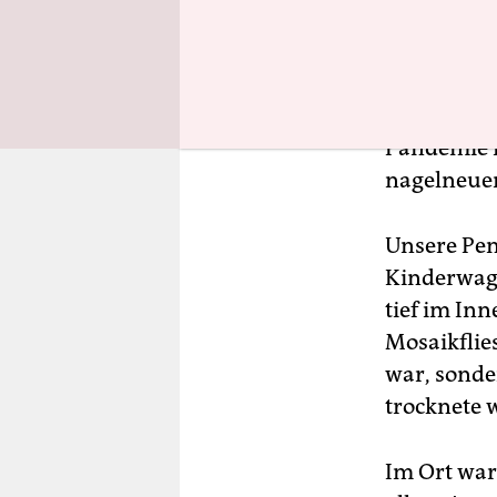
Im Ort gibt
da sitzt m
Tischtennis
Pandemie n
nagelneuen
Unsere Pen
Kinderwage
tief im Inn
Mosaikflie
war, sonde
trocknete 
Im Ort war 