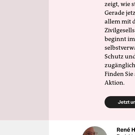
zeigt, wie
Gerade jet
allem mit d
Zivilgesell
beginnt im
selbstverw
Schutz und 
zugänglich
Finden Sie
Aktion.
Jetzt u
René 