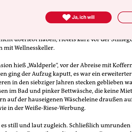
 es die eine Pizzeria, die sogar von Italienern bet

Ja, ich will
an dann jeden Tag. Ringsum gibt es Tennisplätze 
platten, es gibt Bauruinen der Eventkultur, die d
icht überlebt haben, Hotels kurz vor der Stillle
 mit Wellnesskeller.
sion hieß „Waldperle“, vor der Abreise mit Koffer
n ging der Aufzug kaputt, es war ein erweiterter
eren in den siebziger Jahren stecken geblieben wa
sen im Bad und pinker Bettwäsche, die keine Mi
rn auf der hauseigenen Wäscheleine draußen auf
wie in der Weiße-Riese-Werbung.
es still und laut zugleich. Schließlich umrunden 