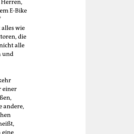
 Herren,
dem E-Bike
f
alles wie
toren, die
icht alle
n und
rkehr
r einer
ßen,
e andere,
chen
heißt,
 eine