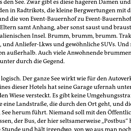
s den See. Zwar gibt es diese hageren Damen und
en in Radtrikots, die kleine Bergwertungen mit 
und die von Event-Bauernhof zu Event-Bauernho
Eltern samt Anhang, aber sonst saust und braust 
italienischen Insel. Brumm, brumm, brumm. Trak
, und Anliefer-Lkws und gewöhnliche SUVs. Und n
n außerhalb. Auch viele Anwohnende brumme
nter durch die Gegend.
 logisch. Der ganze See wirkt wie für den Autove
ines dieser Hotels hat seine Garage ufernah unte
n Wiese versteckt. Es gibt keine Umgehungsstra
e eine Landstraße, die durch den Ort geht, und di
 See herum führt. Niemand soll mit den Öffentli
sen, der Bus, der hier seltsamerweise „Postbus“ 
 Stunde und hält irgendwo, von wo aus man noch