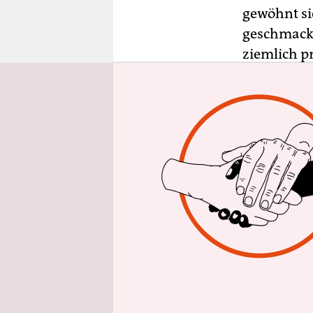
epaper login
gewöhnt s
geschmacks
ziemlich pr