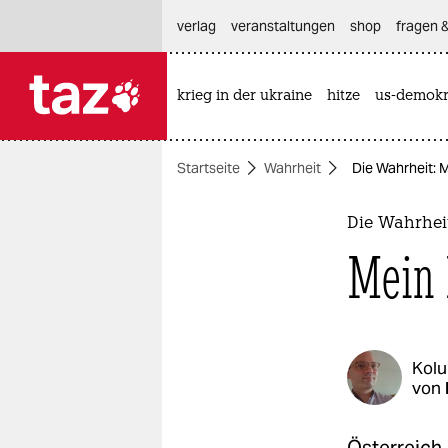
hautnavigation anspringen
hauptinhalt anspringen
footer anspringen
verlag
veranstaltungen
shop
fragen &
krieg in der ukraine
hitze
us-demokr

taz zahl ich
taz zahl ich
Startseite
Wahrheit
Die Wahrheit: M
themen
politik
Die Wahrhei
Mein 
öko
gesellschaft
kultur
Kol
von
sport