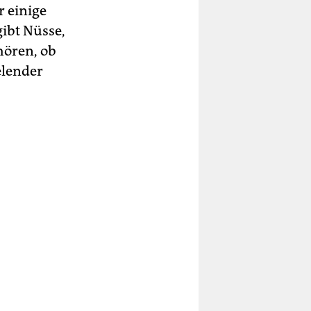
 einige
ibt Nüsse,
hören, ob
elender