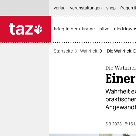
hautnavigation anspringen
hauptinhalt anspringen
footer anspringen
verlag
veranstaltungen
shop
fragen &
krieg in der ukraine
hitze
niedrigwa

taz zahl ich
taz zahl ich
Startseite
Wahrheit
Die Wahrheit: E
themen
politik
Die Wahrhei
Einer
öko
Wahrheit ex
gesellschaft
praktischen
Angewandt
kultur
sport
5.9.2023
8:16 