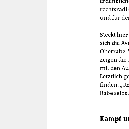
erdenklich
rechtsradik
und für de
Steckt hie
sich die Av
Oberrabe. 
zeigen die
mit den Aut
Letztlich 
finden. „Un
Rabe selbs
Kampf um