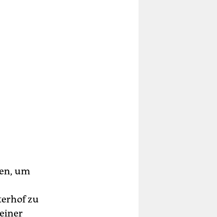
ben, um
terhof zu
 einer