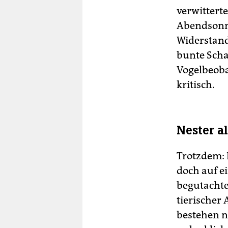
verwittert
Abendsonne
Widerstand
bunte Scha
Vogel­beoba
kritisch.
Nester 
Trotzdem: 
doch auf e
begutachte
tierischer 
bestehen n