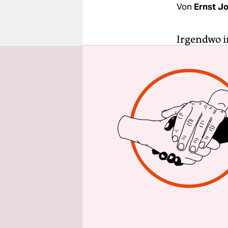
epaper login
Von
Ernst J
Irgendwo i
krächzen un
Widerständ
für unsere
die sich w
Energiever
Fenster fl
erschöpft,
bauen aus 
eigenen An
Sicherheit
Entspreche