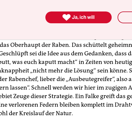
esuchs die Terminfindung über X-Twitter und d
Pidgin für ein Treffen. Denn die klandestinen Ra

Ja, ich will
nur äußerst ungern in die Karten schauen. „Aus
rspießen Nester bauen – ist das eine Kunstaktion
 Statement oder ist das einfach nur praktisch ged
 das Oberhaupt der Raben. Das schüttelt geheimni
Geschlüpft sei die Idee aus dem Gedanken, dass 
utt, was euch kaputt macht“ in Zeiten von heuti
knappheit „nicht mehr die Lösung“ sein könne. S
 der Rabenchef, lieber die „Ausbeutegreifer“, also 
dern lassen“. Schnell werden wir hier im zugigen
ebiet Zeuge dieser Strategie. Ein Falke greift das g
eine verlorenen Federn bleiben komplett im Drah
hl der Kreislauf der Natur.