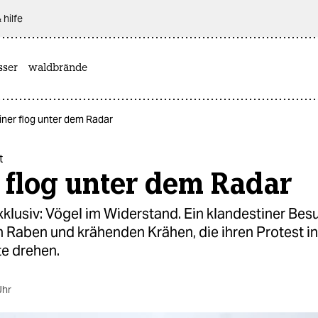
 hilfe
sser
waldbrände
iner flog unter dem Radar
t
 flog unter dem Radar
klusiv: Vögel im Widerstand. Ein klandestiner Bes
 Raben und krähenden Krähen, die ihren Protest i
e drehen.
Uhr