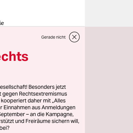
ie
 Ort der
Gerade nicht
edingung
g – Raben,
echts
rglaste
ächer
wandte: Sie
esellschaft! Besonders jetzt
 nach
rt gegen Rechtsextremismus
hen
z kooperiert daher mit „Alles
ller Einnahmen aus Anmeldungen
. September – an die Kampagne,
rstützt und Freiräume sichern will,
bei?