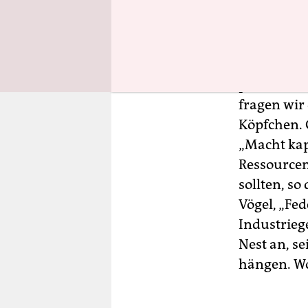
Rechercheb
Messenger 
sich eben 
Vogelabweh
politisches
fragen wir
Köpfchen. 
„Macht kap
Ressourcen
sollten, so
Vögel, „Fe
Industrie­g
Nest an, s
hängen. Wo