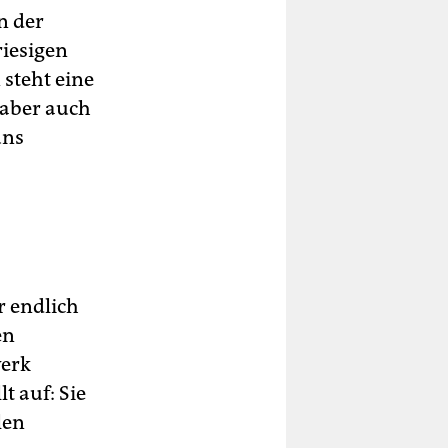
n der
iesigen
steht eine
,aber auch
uns
r endlich
en
werk
t auf: Sie
len