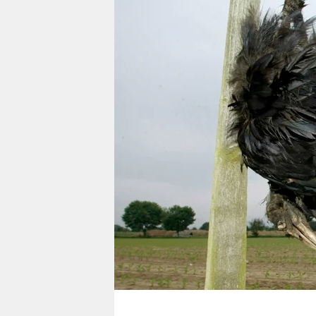
berlin
nord
wahrheit
verlag
verlag
veranstaltungen
shop
fragen & hilfe
unterstützen
abo
genossenschaft