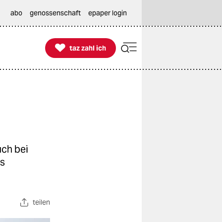
abo
genossenschaft
epaper login

taz zahl ich
taz zahl ich
uch bei
ns
teilen