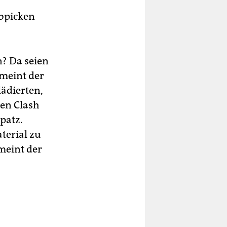
b­picken
n? Da seien
 meint der
ädierten,
gen Clash
patz.
terial zu
 meint der