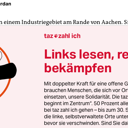
ordan
n einem Industrie­gebiet am Rande von Aachen. S
d pfeifen, sie trillern und flöten. Mehr über den
taz
zahl ich

ler dürfen wir hier nicht verraten. Das ist die B
n Besuch bei diesem ganz besonderen Vogelschla
Links lesen, r
ehren. Denn wo andere Vögel aus Protest gegen
bekämpfen
schwendung aktivistisch sinnlos gegen einfachve
iegen oder sich ihre Wut beim Scheißen auf Auto­d
 drehen die Aachener Raben den Protest ins Ange
Mit doppelter Kraft für eine offene G
Vogelabwehrspießen Nester. Weshalb sie bereits
brauchen Menschen, die sich vor O
gaben ins Fadenkreuz der nordrhein-westfälisc
einsetzen, unsere Solidarität. Die ta
beginnt im Zentrum“. 50 Prozent a
sorgane geraten sind.
bei taz zahl ich gehen – bis zum 30
die linke, selbstverwaltete Orte unte
nd schwierig gestaltet sich im Vorfeld unseres
bevor sie verschwinden. Sind Sie da