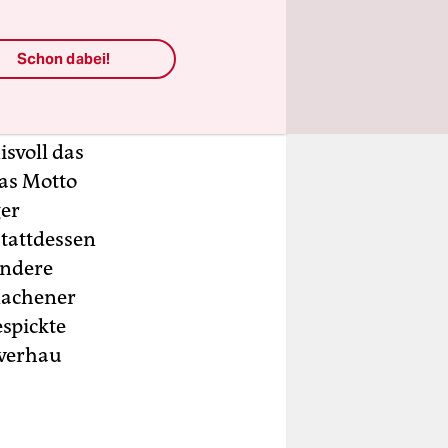
en Instant
ben lassen
Schon dabei!
, ein
acht?“,
svoll das
das Motto
ger
tattdessen
andere
 Aachener
espickte
tverhau