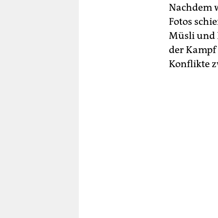
Nachdem wi
Fotos schi
Müsli und 
der Kampf 
Konflikte 