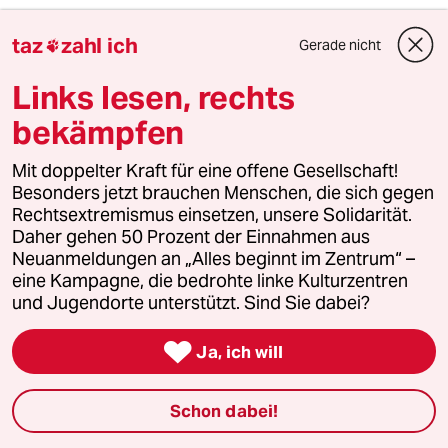
Wieder das Kopftuch nicht zu tragen
taz
zahl ich
Gerade nicht

Und auch in anderen Zwangslagen
Links lesen, rechts
Solidarisch nicht woll'n verzagen.
bekämpfen
/
Mit doppelter Kraft für eine offene Gesellschaft!
Besonders jetzt brauchen Menschen, die sich gegen
Dazu ist Solidarität
Rechtsextremismus einsetzen, unsere Solidarität.
Daher gehen 50 Prozent der Einnahmen aus
Im Kampf um eine Parität
Neuanmeldungen an „Alles beginnt im Zentrum“ –
eine Kampagne, die bedrohte linke Kulturzentren
Ganz sicher hier nicht obsolet,
und Jugendorte unterstützt. Sind Sie dabei?
Wenn es um WM-Titel geht.

Ja, ich will
//
Schon dabei!
🏆⚽ Juli 2023, MR