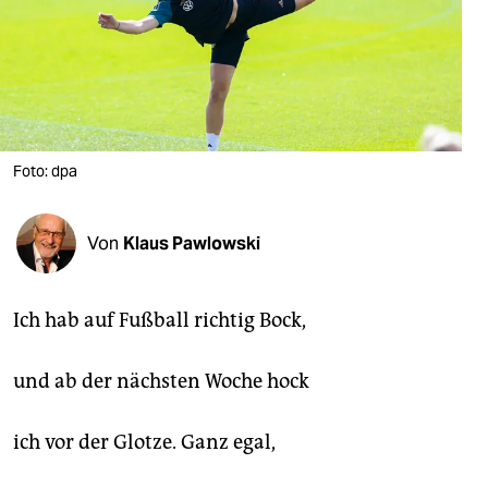
berlin
nord
wahrheit
verlag
Foto: dpa
verlag
veranstaltungen
Von
Klaus Pawlowski
shop
fragen & hilfe
Ich hab auf Fußball richtig Bock,
unterstützen
und ab der nächsten Woche hock
abo
ich vor der Glotze. Ganz egal,
genossenschaft