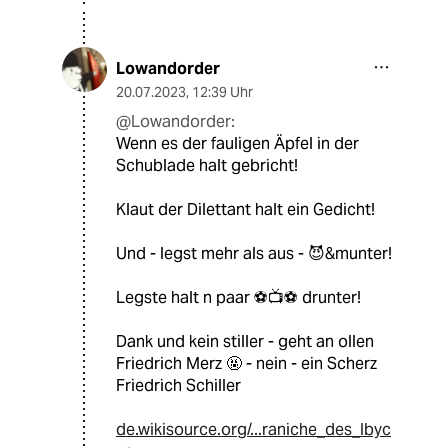
Lowandorder
20.07.2023
,
12:39 Uhr
@Lowandorder:
Wenn es der fauligen Äpfel in der
Schublade halt gebricht!
Klaut der Dilettant halt ein Gedicht!
Und - legst mehr als aus - 😈&munter!
Legste halt n paar ⚽️📺⚽️ drunter!
Dank und kein stiller - geht an ollen
Friedrich Merz 🤬 - nein - ein Scherz
Friedrich Schiller
de.wikisource.org/...raniche_des_Ibyc