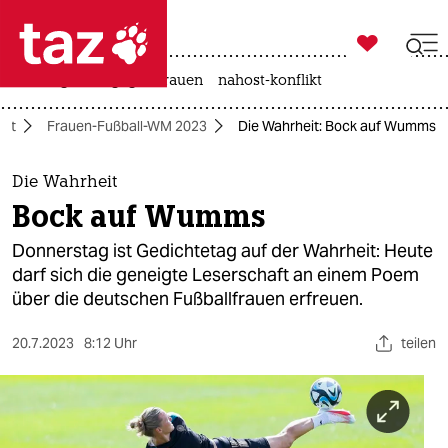

taz zahl ich
hitze
gewalt gegen frauen
nahost-konflikt

taz zahl ich
eit
Frauen-Fußball-WM 2023
Die Wahrheit: Bock auf Wumms
taz zahl ich
themen
Die Wahrheit
Bock auf Wumms
politik
Donnerstag ist Gedichtetag auf der Wahrheit: Heute
öko
darf sich die geneigte Leserschaft an einem Poem
über die deutschen Fußballfrauen erfreuen.
gesellschaft
20.7.2023
8:12 Uhr
teilen
kultur
sport