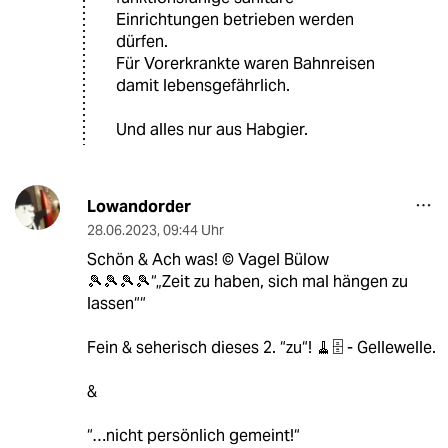
Einrichtungen betrieben werden
dürfen.
Für Vorerkrankte waren Bahnreisen
damit lebensgefährlich.
Und alles nur aus Habgier.
Lowandorder
28.06.2023
,
09:44 Uhr
Schön & Ach was! ©️ Vagel Bülow
🎾🎾🎾🎾“„Zeit zu haben, sich mal hängen zu
lassen““
Fein & seherisch dieses 2. “zu“! 🧹🗄️ - Gellewelle.
&
“…nicht persönlich gemeint!“