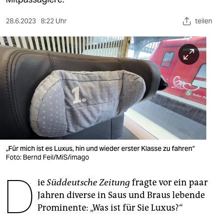
berlin
nord
28.6.2023
8:22 Uhr
teilen
wahrheit
verlag
verlag
veranstaltungen
shop
fragen & hilfe
„Für mich ist es Luxus, hin und wieder erster Klasse zu fahren“
Foto: Bernd Feil/MiS/imago
unterstützen
D
ie
Süddeutsche Zeitung
fragte vor ein paar
abo
Jahren diverse in Saus und Braus lebende
genossenschaft
Prominente: „Was ist für Sie Luxus?“