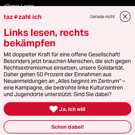
ePaper Login
taz
zahl ich
Gerade nicht

Downloads für Abonnierende
Links lesen, rechts
bekämpfen
© 2026 taz Verlags und Vertriebs GmbH
Mit doppelter Kraft für eine offene Gesellschaft!
Alle Rechte vorbehalten. Bei rechtlichen Fragen oder für Genehmigungen
wenden Sie sich bitte an
lizenzen@taz.de
Besonders jetzt brauchen Menschen, die sich gegen
Rechtsextremismus einsetzen, unsere Solidarität.
Daher gehen 50 Prozent der Einnahmen aus
Feedback
Redaktionsstatut
Kommune-Richtlinien
KI-
Neuanmeldungen an „Alles beginnt im Zentrum“ –
eine Kampagne, die bedrohte linke Kulturzentren
Leitlinie
Informant
Datenschutz
Impressum
AGB
und Jugendorte unterstützt. Sind Sie dabei?
Seitenwende
Einwilligungen widerrufen (Ads)

Ja, ich will
Schon dabei!