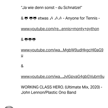
“Ja wie denn sonst - du Schnatze!“
& 🐸 🐸🐸 etwas 🎶 🎶🎶 - Anyone for Tennis -
www.youtube.com/re...ennis+monty+python
& 🐸🐸🐸
www.youtube.com/wa...MgbW9udHkgcHl0aG9
u
&
www.youtube.com/wa...JvIGpvaG4gbGVubm9u
WORKING CLASS HERO. (Ultimate Mix, 2020) -
John Lennon/Plastic Ono Band