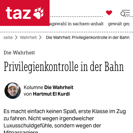

taz zahl ich
nahost-konflikt
landtagswahl in sachsen-anhalt
gewalt gege

taz zahl ich
rtseite
Wahrheit
Die Wahrheit: Privilegienkontrolle in der Bahn
taz zahl ich
themen
Die Wahrheit
Privilegienkontrolle in der Bahn
politik
öko
Kolumne
Die Wahrheit
gesellschaft
von
Hartmut El Kurdi
kultur
Es macht einfach keinen Spaß, erste Klasse im Zug
zu fahren. Nicht wegen irgendwelcher
sport
Luxusschuldgefühle, sondern wegen der
Mitpassagiere.