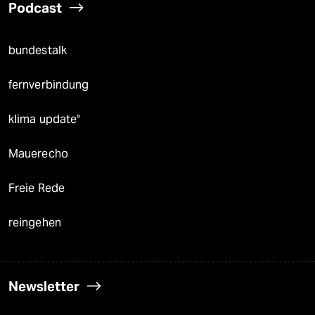
Podcast
bundestalk
fernverbindung
klima update°
Mauerecho
Freie Rede
reingehen
Newsletter