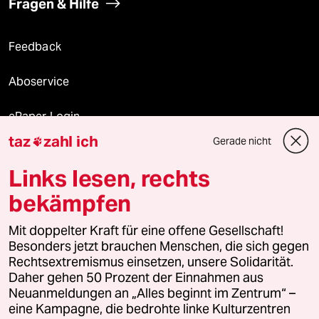
Fragen & Hilfe
Feedback
Aboservice
ePaper Login
taz
zahl ich
Gerade nicht

Downloads für Abonnierende
Links lesen, rechts
bekämpfen
© 2026 taz Verlags und Vertriebs GmbH
Mit doppelter Kraft für eine offene Gesellschaft!
Alle Rechte vorbehalten. Bei rechtlichen Fragen oder für Genehmigungen
wenden Sie sich bitte an
lizenzen@taz.de
Besonders jetzt brauchen Menschen, die sich gegen
Rechtsextremismus einsetzen, unsere Solidarität.
Daher gehen 50 Prozent der Einnahmen aus
Feedback
Redaktionsstatut
Kommune-Richtlinien
KI-
Neuanmeldungen an „Alles beginnt im Zentrum“ –
eine Kampagne, die bedrohte linke Kulturzentren
Leitlinie
Informant
Datenschutz
Impressum
AGB