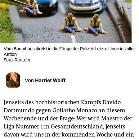
berlin
nord
wahrheit
verlag
Vom Baumhaus direkt in die Fänge der Polizei: Letzte Linde in voller
verlag
Aktion
Foto: Reuters
veranstaltungen
shop
Von
Harriet Wolff
fragen & hilfe
Jenseits des hochhistorischen Kampfs Davido
unterstützen
Dortmundo gegen Goliatho Monaco an diesem
abo
Wochenende und der Frage: Wer wird Maestro der
Liga Nummer 1 in Gesamtdeutschland, jenseits
genossenschaft
davon wird uns in der kommenden Woche und ein