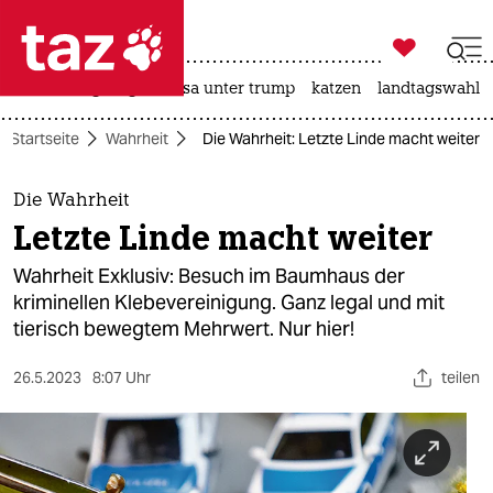

taz zahl ich
hitze
bergsteigen
usa unter trump
katzen
landtagswahl i

taz zahl ich
Startseite
Wahrheit
Die Wahrheit: Letzte Linde macht weiter
taz zahl ich
themen
Die Wahrheit
Letzte Linde macht weiter
politik
Wahrheit Exklusiv: Besuch im Baumhaus der
öko
kriminellen Klebevereinigung. Ganz legal und mit
tierisch bewegtem Mehrwert. Nur hier!
gesellschaft
26.5.2023
8:07 Uhr
teilen
kultur
sport