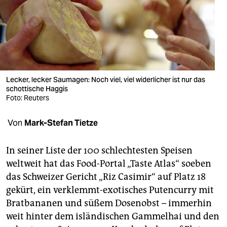
berlin
nord
wahrheit
verlag
Lecker, lecker Saumagen: Noch viel, viel widerlicher ist nur das
verlag
schottische Haggis
Foto: Reuters
veranstaltungen
Von
Mark-Stefan Tietze
shop
fragen & hilfe
In seiner Liste der 100 schlechtesten Speisen
weltweit hat das Food-Portal „Taste Atlas“ soeben
unterstützen
das Schweizer Gericht „Riz Casimir“ auf Platz 18
abo
gekürt, ein verklemmt-exotisches Putencurry mit
Bratbananen und süßem Dosenobst – immerhin
genossenschaft
weit hinter dem isländischen Gammelhai und den