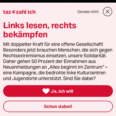
Newsletter
taz
zahl ich
Gerade nicht

Links lesen, rechts
team zukunft
bekämpfen
taz frisch
Mit doppelter Kraft für eine offene Gesellschaft!
Besonders jetzt brauchen Menschen, die sich gegen
taz zahl ich
Rechtsextremismus einsetzen, unsere Solidarität.
Daher gehen 50 Prozent der Einnahmen aus
taz lab Infobrief
Neuanmeldungen an „Alles beginnt im Zentrum“ –
eine Kampagne, die bedrohte linke Kulturzentren
und Jugendorte unterstützt. Sind Sie dabei?
Veranstaltungen

Ja, ich will
Demnächst
Schon dabei!
Vor Ort