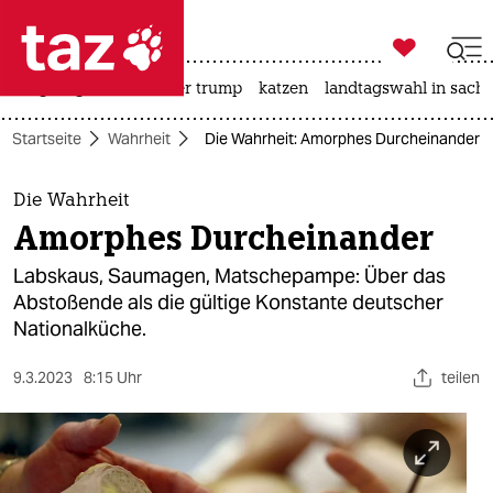

taz zahl ich
bergsteigen
usa unter trump
katzen
landtagswahl in sachs

taz zahl ich
Startseite
Wahrheit
Die Wahrheit: Amorphes Durcheinander
taz zahl ich
themen
Die Wahrheit
Amorphes Durcheinander
politik
Labskaus, Saumagen, Matschepampe: Über das
öko
Abstoßende als die gültige Konstante deutscher
Nationalküche.
gesellschaft
9.3.2023
8:15 Uhr
teilen
kultur
sport