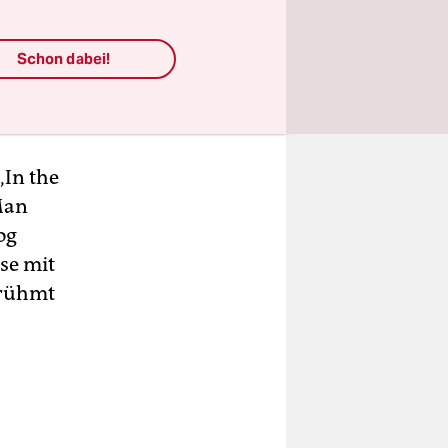
lkerung
am, TikTok
Welt
Schon dabei!
stunde
„In the
 Man
og
ase mit
erühmt