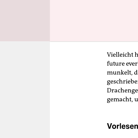
absehen kö
von acht M
und Facebo
packen sie
Aufmerksa
Vielleicht 
future eve
munkelt, d
geschrieben
Drachengen
gemacht, u
Vorlesen