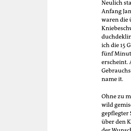
Neulich st
Anfang Jan
waren die 
Kniebeschw
duchdeklin
ich die 15 
fünf Minut
erscheint.
Gebrauchsa
name it.
Ohne zu mu
wild gemis
gepflegter
über den K
der Wunsch