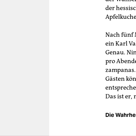
der hessis
Apfelkuche
Nach fünf 
ein Karl Va
Genau. Nim
pro Abende
zampanas. 
Gästen kön
entspreche
Das ist er
Die Wahrhei