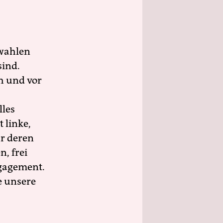
wahlen
sind.
h und vor
lles
 linke,
ür deren
n, frei
ngagement.
e unsere