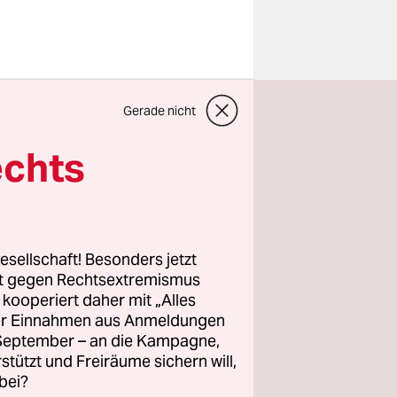
Gerade nicht
echts
esellschaft! Besonders jetzt
rt gegen Rechtsextremismus
z kooperiert daher mit „Alles
ller Einnahmen aus Anmeldungen
. September – an die Kampagne,
rstützt und Freiräume sichern will,
icht so
bei?