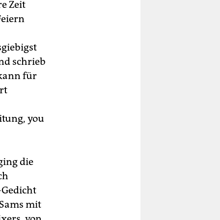
e Zeit
Feiern
giebigst
nd schrieb
 kann für
rt
itung, you
ing die
ch
-Gedicht
 Sams mit
xers, von