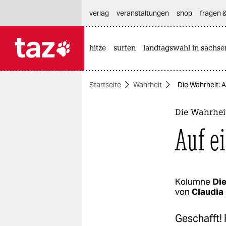
hautnavigation anspringen
hauptinhalt anspringen
footer anspringen
verlag
veranstaltungen
shop
fragen &
hitze
surfen
landtagswahl in sachse

taz zahl ich
taz zahl ich
Startseite
Wahrheit
Die Wahrheit: 
themen
politik
Die Wahrhei
Auf e
öko
gesellschaft
kultur
Kolumne
Die
von
Claudia
sport
Geschafft! 