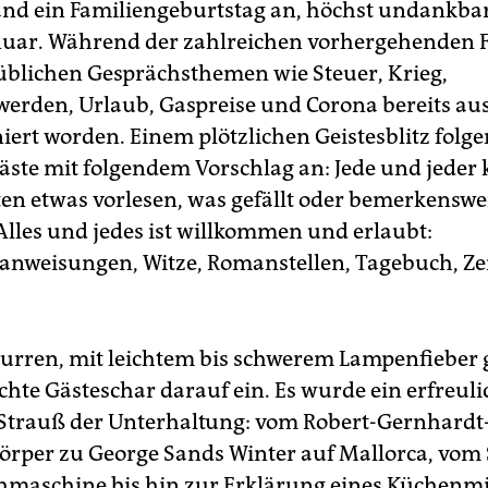
and ein Familiengeburtstag an, höchst undankbar
uar. Während der zahlreichen vorhergehenden 
üblichen Gesprächsthemen wie Steuer, Krieg,
erden, Urlaub, Gaspreise und Corona bereits aus
iert worden. Einem plötzlichen Geistesblitz folge
Gäste mit folgendem Vorschlag an: Jede und jeder
en etwas vorlesen, was gefällt oder bemerkenswe
 Alles und jedes ist willkommen und erlaubt:
nweisungen, Witze, Romanstellen, Tagebuch, Ze
rren, mit leichtem bis schwerem Lampenfieber g
chte Gästeschar darauf ein. Es wurde ein erfreuli
 Strauß der Unterhaltung: vom Robert-Gernhardt
örper zu George Sands Winter auf Mallorca, vom
maschine bis hin zur Erklärung eines Küchenmi