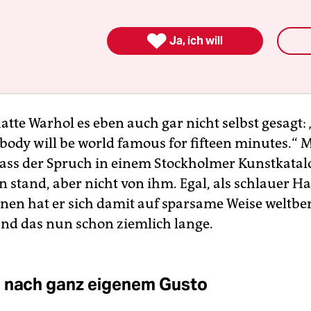
nnen. Denn 15 Minuten Fame bei einer Weltbevö
illiarden Menschen: Wie soll das gehen? Instagr

ok zeitigen enorme Reichweiten, doch die ganze 
Ja, ich will
 nicht – und niemand schenkt ihnen eine Viertel
mkeit am Stück.
hatte Warhol es eben auch gar nicht selbst gesagt: 
rbody will be world famous for fifteen minutes.“
ass der Spruch in einem Stockholmer Kunstkatal
 stand, aber nicht von ihm. Egal, als schlauer H
en hat er sich damit auf sparsame Weise weltb
nd das nun schon ziemlich lange.
 nach ganz eigenem Gusto