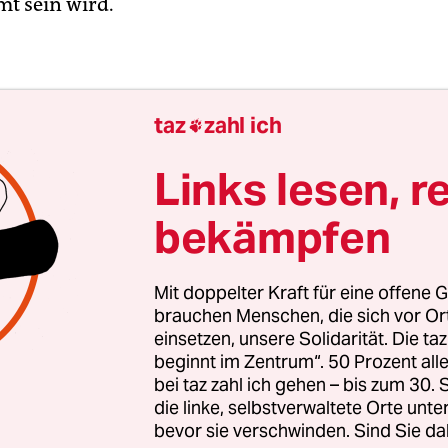
t sein wird.
taz
zahl ich

Links lesen, r
bekämpfen
Mit doppelter Kraft für eine offene G
brauchen Menschen, die sich vor O
einsetzen, unsere Solidarität. Die ta
beginnt im Zentrum“. 50 Prozent a
bei taz zahl ich gehen – bis zum 30
die linke, selbstverwaltete Orte unte
 hatte er damals die Bevölkerungsexplosion noch n
bevor sie verschwinden. Sind Sie da