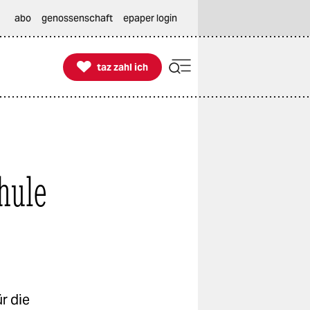
abo
genossenschaft
epaper login

taz zahl ich
taz zahl ich
hule
r die