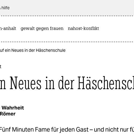
 hilfe
n-anhalt
gewalt gegen frauen
nahost-konflikt
Auf ein Neues in der Häschenschule
t
in Neues in der Häschensc
 Wahrheit
 Römer
Fünf Minuten Fame für jeden Gast – und nicht nur fü