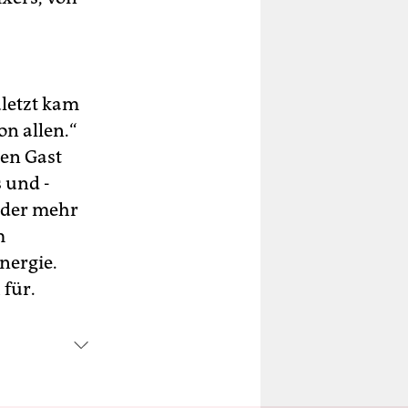
uletzt kam
on allen.“
en Gast
 und -
 oder mehr
m
nergie.
 für.