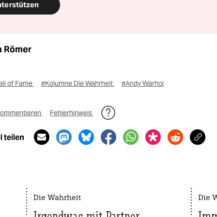
nterstützen
a Römer
all of Fame
#Kolumne Die Wahrheit
#Andy Warhol
ommentieren
Fehlerhinweis
 teilen
Die Wahrheit
Die 