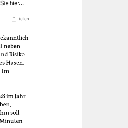
Sie hier…
teilen
bekanntlich
oll neben
nd Risiko
des Hasen.
. Im
28 im Jahr
ben,
ihm soll
5 Minuten