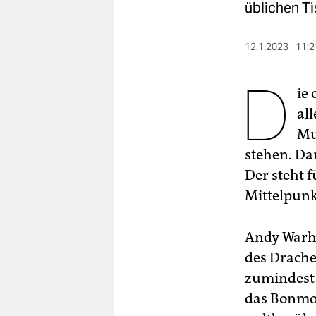
berlin
üblichen T
nord
12.1.2023
11:2
wahrheit
D
ie
verlag
all
verlag
Mu
veranstaltungen
stehen. Da
Der steht 
shop
Mittelpunk
fragen & hilfe
unterstützen
Andy Warho
des Drache
abo
zumindest 
genossenschaft
das Bonmot