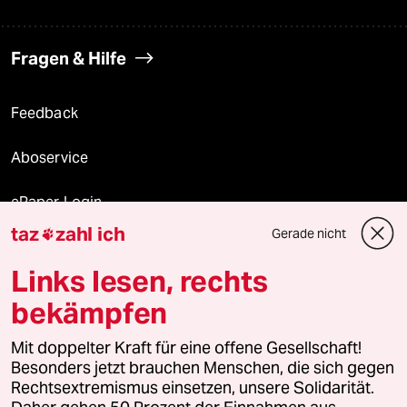
Fragen & Hilfe
Feedback
Aboservice
ePaper Login
taz
zahl ich
Gerade nicht

Downloads für Abonnierende
Links lesen, rechts
bekämpfen
© 2026 taz Verlags und Vertriebs GmbH
Alle Rechte vorbehalten. Bei rechtlichen Fragen oder für Genehmigungen
Mit doppelter Kraft für eine offene Gesellschaft!
wenden Sie sich bitte an
lizenzen@taz.de
Besonders jetzt brauchen Menschen, die sich gegen
Rechtsextremismus einsetzen, unsere Solidarität.