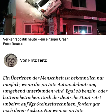
berlin
nord
wahrheit
verlag
Verkehrspolitik heute – ein einziger Crash
verlag
Foto: Reuters
veranstaltungen
Von
Fritz Tietz
shop
fragen & hilfe
Ein Überleben der Menschheit ist bekanntlich nur
unterstützen
möglich, wenn die private Automobilnutzung
umgehend unterbunden wird. Egal ob benzin- oder
abo
batteriebetrieben. Doch der deutsche Staat setzt
genossenschaft
unbeirrt auf Kfz-Steinzeittechniken, fördert gar
noch deren Ausbau. Nur wenige private