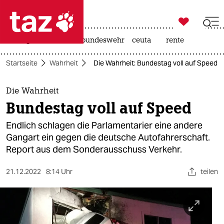

taz zahl ich
niedrigwasser
afd
bundeswehr
ceuta
rente

taz zahl ich
Startseite
Wahrheit
Die Wahrheit: Bundestag voll auf Speed
taz zahl ich
themen
Die Wahrheit
Bundestag voll auf Speed
politik
Endlich schlagen die Parlamentarier eine andere
öko
Gangart ein gegen die deutsche Autofahrerschaft.
Report aus dem Sonderausschuss Verkehr.
gesellschaft
21.12.2022
8:14 Uhr
teilen
kultur
sport