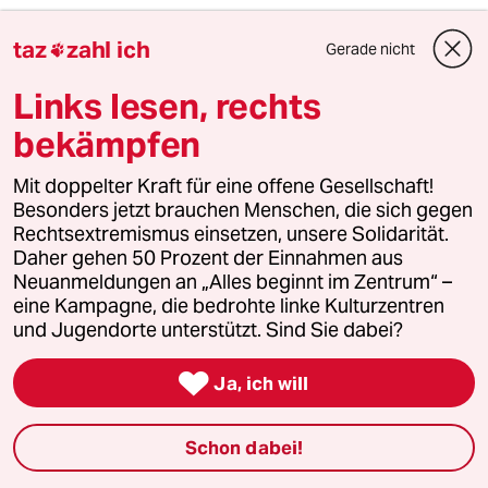
taz
zahl ich
5
Über die geschlechtergerechte Stadt
Gerade nicht

„Die Stadt ist gemacht für den weißen
Links lesen, rechts
Mann in einem Auto“
bekämpfen
6
Bundeszentrale für politische Bildung
Mit doppelter Kraft für eine offene Gesellschaft!
Besonders jetzt brauchen Menschen, die sich gegen
Zurück zu den antikommunistischen
Wurzeln
Rechtsextremismus einsetzen, unsere Solidarität.
Daher gehen 50 Prozent der Einnahmen aus
Neuanmeldungen an „Alles beginnt im Zentrum“ –
taz
eine Kampagne, die bedrohte linke Kulturzentren

und Jugendorte unterstützt. Sind Sie dabei?

Ja, ich will
Folgen Sie uns
Schon dabei!
Ressorts