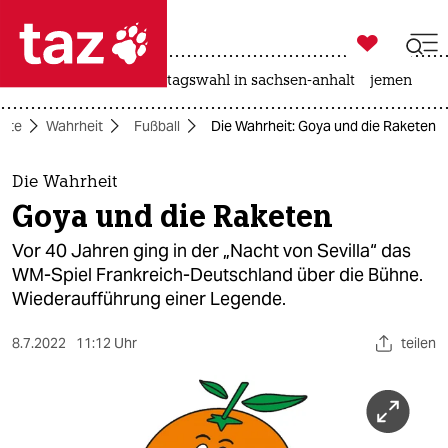

taz zahl ich
drohnen
rente
landtagswahl in sachsen-anhalt
jemen

taz zahl ich
eite
Wahrheit
Fußball
Die Wahrheit: Goya und die Raketen
taz zahl ich
themen
Die Wahrheit
Goya und die Raketen
politik
Vor 40 Jahren ging in der „Nacht von Sevilla“ das
öko
WM-Spiel Frankreich-Deutschland über die Bühne.
Wiederaufführung einer Legende.
gesellschaft
8.7.2022
11:12 Uhr
teilen
kultur
sport