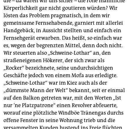
die – da waren wir uns sicher – die rohe männliche
Körperlichkeit gar nicht goutieren würden? Wir
lösten das Problem pragmatisch, in dem wir
gemeinsame Fernsehabende, garniert mit allerlei
Handgebäck, in Aussicht stellten und einfach ein
Fernsehgerät erwarben. Das heißt, so einfach war
es, wegen der begrenzten Mittel, denn doch nicht.
Wir steuerten also „Schweine-Lothar“ an, den
straßeneigenen Hökerer, der sich zwar als
„Rocker“ bezeichnete, seine undurchsichtigen
Geschäfte jedoch von einem Mofa aus erledigte.
„Schweine-Lothar“ war im Kiez auch als der
„dümmste Mann der Welt“ bekannt, seit er einmal
auf den Balkon getreten war, mit den Worten „Ist
nur ’ne Platzpatrone“ einen Revolver abfeuerte,
worauf eine plötzliche Windböe Tränengas durchs
offene Fenster in seine Wohnung trieb und die
versammelten Kunden hustend ins Freie flüchten