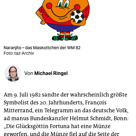
berlin
nord
wahrheit
verlag
Naranjito – das Maskottchen der WM 82
verlag
Foto: taz-Archiv
veranstaltungen
Von
Michael Ringel
shop
fragen & hilfe
Am 9. Juli 1982 sandte der wahrscheinlich größte
unterstützen
Symbolist des 20. Jahrhunderts, François
Mitterrand, ein Telegramm an das deutsche Volk,
abo
ad manus Bundeskanzler Helmut Schmidt, Bonn:
genossenschaft
„Die Glücksgöttin Fortuna hat eine Münze
geworfen, und die Münze fiel auf die Seite der