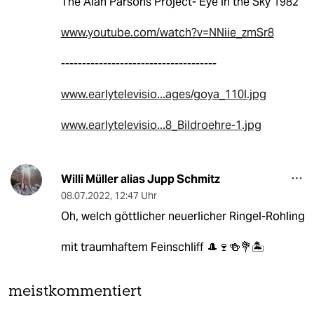
The Alan Parsons Project- Eye in the Sky 1982
www.youtube.com/watch?v=NNiie_zmSr8
-------------------------------------
www.earlytelevisio...ages/goya_110l.jpg
www.earlytelevisio...8_Bildroehre-1.jpg
Willi Müller alias Jupp Schmitz
08.07.2022
,
12:47 Uhr
Oh, welch göttlicher neuerlicher Ringel-Rohling
mit traumhaftem Feinschliff 🎩🍷🍻💐🏝
meistkommentiert