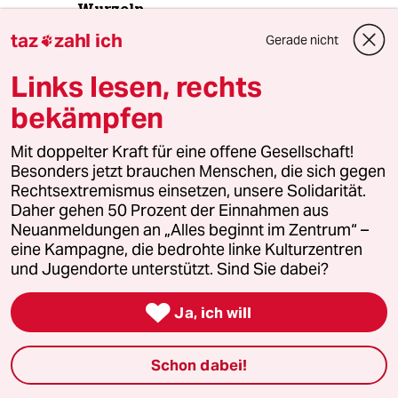
Wurzeln
taz
zahl ich
Gerade nicht

Links lesen, rechts
4
Niedrigwasser in Mittel- und Osteuropa
Stromkrise mit Ansage
bekämpfen
Mit doppelter Kraft für eine offene Gesellschaft!
Besonders jetzt brauchen Menschen, die sich gegen
5
Zivildienst
Rechtsextremismus einsetzen, unsere Solidarität.
Zwangsdienst als Randnotiz
Daher gehen 50 Prozent der Einnahmen aus
Neuanmeldungen an „Alles beginnt im Zentrum“ –
eine Kampagne, die bedrohte linke Kulturzentren
und Jugendorte unterstützt. Sind Sie dabei?
6
Innenausschuss tagte zu CSD-Anschlag
Auch Bayerns Vorbild hilft nicht weiter

Ja, ich will
Schon dabei!
taz
