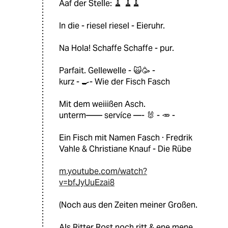
Aaf der Stelle: 🧹 🧹🧹
In die - riesel riesel - Eieruhr.
Na Hola! Schaffe Schaffe - pur.
Parfait. Gellewelle - 🙀🥳 -
kurz - 🍳- Wie der Fisch Fasch
Mit dem weiiißen Asch.
unterm—— servíce —- 🐰 - 🥕 -
Ein Fisch mit Namen Fasch · Fredrik
Vahle & Christiane Knauf - Die Rübe
m.youtube.com/watch?
v=bfJyUuEzai8
(Noch aus den Zeiten meiner Großen.
Als Ritter Rost noch ritt & ene mene