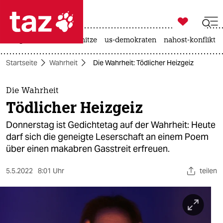

taz zahl ich
krieg in der ukraine
hitze
us-demokraten
nahost-konflikt

taz zahl ich
Startseite
Wahrheit
Die Wahrheit: Tödlicher Heizgeiz
taz zahl ich
themen
Die Wahrheit
Tödlicher Heizgeiz
politik
Donnerstag ist Gedichtetag auf der Wahrheit: Heute
öko
darf sich die geneigte Leserschaft an einem Poem
über einen makabren Gasstreit erfreuen.
gesellschaft
5.5.2022
8:01 Uhr
teilen
kultur
sport