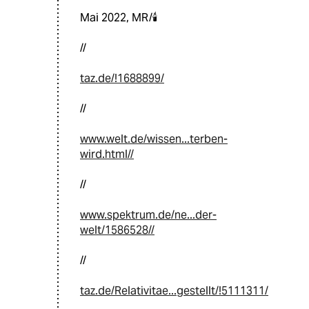
Mai 2022, MR/🕯
//
taz.de/!1688899/
//
www.welt.de/wissen...terben-
wird.html//
//
www.spektrum.de/ne...der-
welt/1586528//
//
taz.de/Relativitae...gestellt/!5111311/