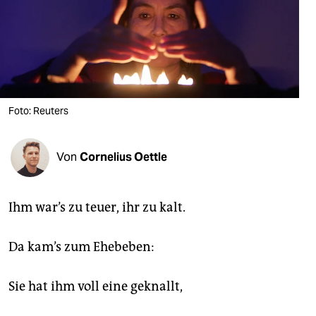
berlin
nord
wahrheit
verlag
Foto: Reuters
verlag
veranstaltungen
Von
Cornelius Oettle
shop
Ihm war’s zu teuer, ihr zu kalt.
fragen & hilfe
unterstützen
Da kam’s zum Ehebeben:
abo
Sie hat ihm voll eine geknallt,
genossenschaft