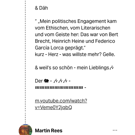
& Däh
“ „Mein politisches Engagement kam
vom Ethischen, vom Literarischen
und vom Geiste her: Das war von Bert
Brecht, Heinrich Heine und Federico
García Lorca geprägt.“
kurz - Herz - was willste mehr? Gelle.
& weil‘s so schön - mein Lieblings🎶
Der 🐘 - 🎶🎶🎶 -
💤💤💤💤💤💤💤💤💤💤 -
m.youtube.com/watch?
v=Veme0Y2jqbQ
Martin Rees