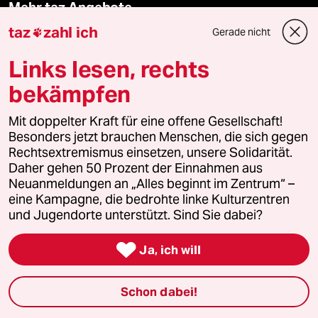
Mehr taz Angebote
taz
zahl ich
Gerade nicht

Reisen
Links lesen, rechts
bekämpfen
Kantine
Mit doppelter Kraft für eine offene Gesellschaft!
Shop
Besonders jetzt brauchen Menschen, die sich gegen
Rechtsextremismus einsetzen, unsere Solidarität.
Anzeigen
Daher gehen 50 Prozent der Einnahmen aus
Neuanmeldungen an „Alles beginnt im Zentrum“ –
eine Kampagne, die bedrohte linke Kulturzentren
und Jugendorte unterstützt. Sind Sie dabei?
Fragen & Hilfe

Ja, ich will
Feedback
Schon dabei!
Aboservice