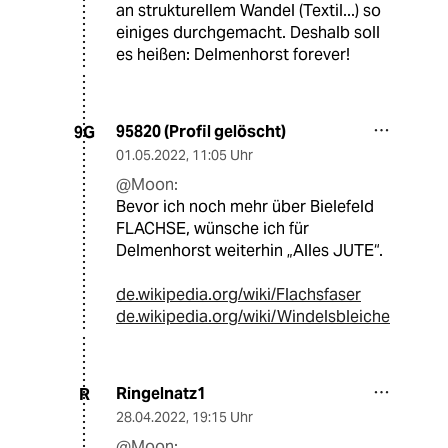
an strukturellem Wandel (Textil...) so
einiges durchgemacht. Deshalb soll
es heißen: Delmenhorst forever!
95820 (Profil gelöscht)
9G
01.05.2022
,
11:05 Uhr
@Moon:
Bevor ich noch mehr über Bielefeld
FLACHSE, wünsche ich für
Delmenhorst weiterhin „Alles JUTE“.
de.wikipedia.org/wiki/Flachsfaser
de.wikipedia.org/wiki/Windelsbleiche
Ringelnatz1
R
28.04.2022
,
19:15 Uhr
@Moon: