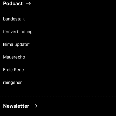
Podcast
bundestalk
fernverbindung
klima update°
Mauerecho
Freie Rede
reingehen
Newsletter