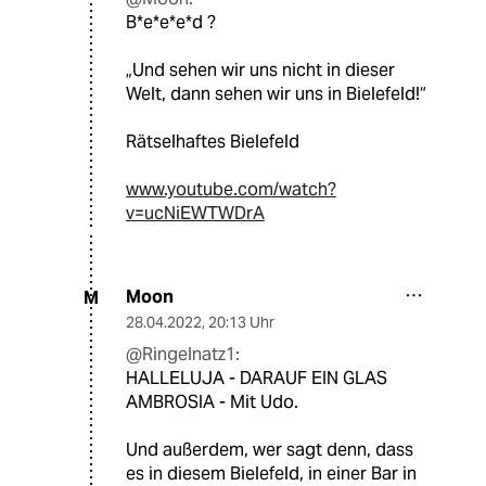
B*e*e*e*d ?
„Und sehen wir uns nicht in dieser
Welt, dann sehen wir uns in Bielefeld!“
Rätselhaftes Bielefeld
www.youtube.com/watch?
v=ucNiEWTWDrA
Moon
M
28.04.2022
,
20:13 Uhr
@Ringelnatz1:
HALLELUJA - DARAUF EIN GLAS
AMBROSIA - Mit Udo.
Und außerdem, wer sagt denn, dass
es in diesem Bielefeld, in einer Bar in