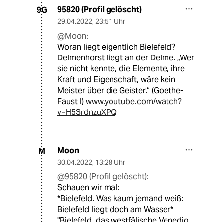
95820 (Profil gelöscht)
9G
29.04.2022
,
23:51 Uhr
@Moon:
Woran liegt eigentlich Bielefeld?
Delmenhorst liegt an der Delme. „Wer
sie nicht kennte, die Elemente, ihre
Kraft und Eigenschaft, wäre kein
Meister über die Geister.“ (Goethe-
Faust I)
www.youtube.com/watch?
v=H5SrdnzuXPQ
Moon
M
30.04.2022
,
13:28 Uhr
@95820 (Profil gelöscht):
Schauen wir mal:
*Bielefeld. Was kaum jemand weiß:
Bielefeld liegt doch am Wasser*
"Bielefeld, das westfälische Venedig