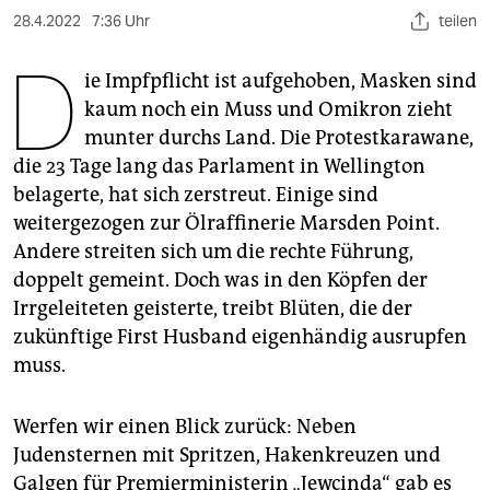
berlin
28.4.2022
7:36 Uhr
teilen
nord
D
ie Impfpflicht ist aufgehoben, Masken sind
wahrheit
kaum noch ein Muss und Omikron zieht
munter durchs Land. Die Protestkarawane,
verlag
die 23 Tage lang das Parlament in Wellington
verlag
belagerte, hat sich zerstreut. Einige sind
weitergezogen zur Ölraffinerie Marsden Point.
veranstaltungen
Andere streiten sich um die rechte Führung,
shop
doppelt gemeint. Doch was in den Köpfen der
Irrgeleiteten geisterte, treibt Blüten, die der
fragen & hilfe
zukünftige First Husband eigenhändig ausrupfen
unterstützen
muss.
abo
Werfen wir einen Blick zurück: Neben
genossenschaft
Judensternen mit Spritzen, Hakenkreuzen und
Galgen für Premierministerin „Jewcinda“ gab es