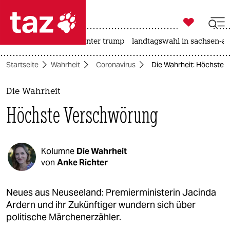

taz zahl ich
nahost-konflikt
usa unter trump
landtagswahl in sachsen-an

taz zahl ich
Startseite
Wahrheit
Coronavirus
Die Wahrheit: Höchste 
taz zahl ich
themen
Die Wahrheit
Höchste Verschwörung
politik
öko
Kolumne
Die Wahrheit
gesellschaft
von
Anke Richter
kultur
Neues aus Neuseeland: Premierministerin Jacinda
Ardern und ihr Zukünftiger wundern sich über
sport
politische Märchenerzähler.