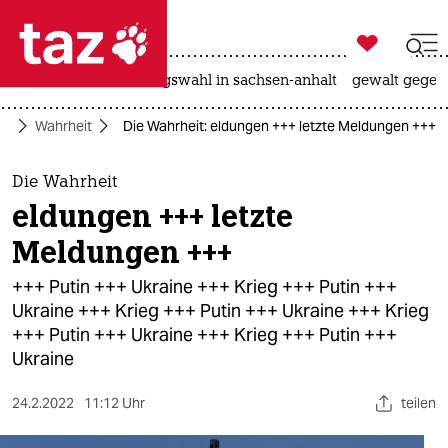

taz zahl ich
hitze
surfen
landtagswahl in sachsen-anhalt
gewalt gegen

taz zahl ich
te
Wahrheit
Die Wahrheit: eldungen +++ letzte Meldungen +++
taz zahl ich
themen
Die Wahrheit
eldungen +++ letzte
politik
Meldungen +++
öko
+++ Putin +++ Ukraine +++ Krieg +++ Putin +++
Ukraine +++ Krieg +++ Putin +++ Ukraine +++ Krieg
gesellschaft
+++ Putin +++ Ukraine +++ Krieg +++ Putin +++
Ukraine
kultur
sport
24.2.2022
11:12 Uhr
teilen