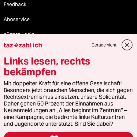
Feedback
Aboservice
ePaper Login
taz
zahl ich
Gerade nicht

Downloads für Abonnierende
Links lesen, rechts
bekämpfen
© 2026 taz Verlags und Vertriebs GmbH
Mit doppelter Kraft für eine offene Gesellschaft!
Alle Rechte vorbehalten. Bei rechtlichen Fragen oder für Genehmigungen
wenden Sie sich bitte an
lizenzen@taz.de
Besonders jetzt brauchen Menschen, die sich gegen
Rechtsextremismus einsetzen, unsere Solidarität.
Daher gehen 50 Prozent der Einnahmen aus
Feedback
Redaktionsstatut
Kommune-Richtlinien
KI-
Neuanmeldungen an „Alles beginnt im Zentrum“ –
eine Kampagne, die bedrohte linke Kulturzentren
Leitlinie
Informant
Datenschutz
Impressum
AGB
und Jugendorte unterstützt. Sind Sie dabei?
Seitenwende
Einwilligungen widerrufen (Ads)