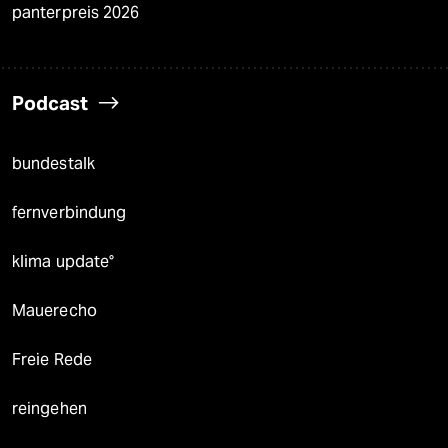
panterpreis 2026
Podcast
bundestalk
fernverbindung
klima update°
Mauerecho
Freie Rede
reingehen