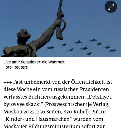
berlin
nord
wahrheit
verlag
verlag
veranstaltungen
Live am Kriegsticker: die Wahrheit
Foto: Reuters
shop
+++ Fast unbemerkt von der Öffentlichkeit ist
fragen & hilfe
diese Woche ein vom russischen Präsidenten
unterstützen
verfasstes Buch herausgekommen: „Detskiye i
bytovyye skazki“ (Prosweschtschenije Verlag,
abo
Moskau 2022, 256 Seiten, 820 Rubel). Putins
genossenschaft
„Kinder- und Hausmärchen“ wurden vom
Moskauer Bildungsministerium sofort zur