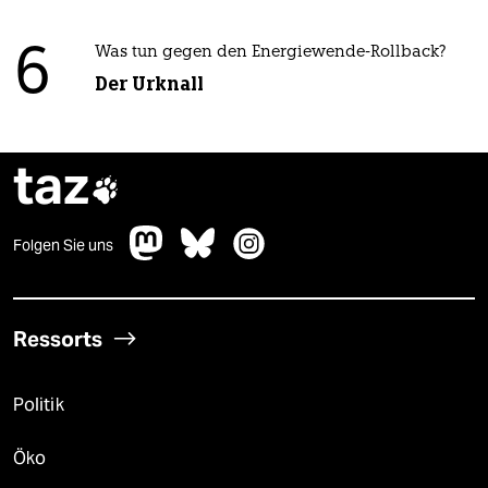
6
Was tun gegen den Energiewende-Rollback?
Der Urknall
taz

Folgen Sie uns
Ressorts
Politik
Öko