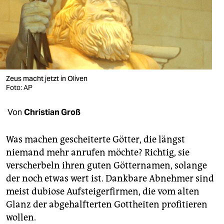
berlin
nord
wahrheit
verlag
Zeus macht jetzt in Oliven
verlag
Foto: AP
veranstaltungen
Von
Christian Groß
shop
Was machen gescheiterte Götter, die längst
fragen & hilfe
niemand mehr anrufen möchte? Richtig, sie
verscherbeln ihren guten Götternamen, solange
unterstützen
der noch etwas wert ist. Dankbare Abnehmer sind
abo
meist dubiose Aufsteigerfirmen, die vom alten
Glanz der abgehalfterten Gottheiten profitieren
genossenschaft
wollen.