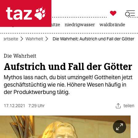

taz zahl ich
krieg in der ukraine
hitze
niedrigwasser
waldbrände

taz zahl ich
Startseite
Wahrheit
Die Wahrheit: Aufstrich und Fall der Götter
taz zahl ich
themen
Die Wahrheit
Aufstrich und Fall der Götter
politik
Mythos lass nach, du bist umzingelt! Gottheiten jetzt
öko
geschäftstüchtig wie nie. Höhere Wesen häufig in
der Produktwerbung tätig.
gesellschaft
17.12.2021
7:29 Uhr
teilen
kultur
sport