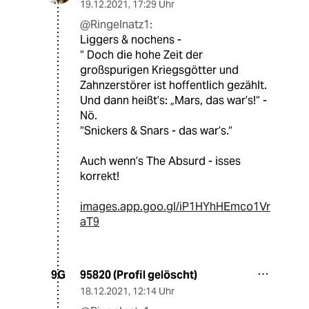
19.12.2021
,
17:29 Uhr
@Ringelnatz1:
Liggers & nochens -
“ Doch die hohe Zeit der
großspurigen Kriegsgötter und
Zahnzerstörer ist hoffentlich gezählt.
Und dann heißt’s: „Mars, das war’s!“ -
Nö.
“Snickers & Snars - das war’s.“
Auch wenn’s The Absurd - isses
korrekt!
images.app.goo.gl/iP1HYhHEmco1Vr
aT9
95820 (Profil gelöscht)
9G
18.12.2021
,
12:14 Uhr