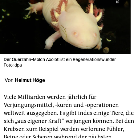
berlin
nord
wahrheit
verlag
verlag
Der Querzahn-Molch Axolotl ist ein Regenerationswunder
Foto: dpa
veranstaltungen
shop
Von
Helmut Höge
fragen & hilfe
Viele Milliarden werden jährlich für
unterstützen
Verjüngungsmittel, -kuren und -operationen
weltweit ausgegeben. Es gibt indes einige Tiere, die
abo
sich „aus eigener Kraft“ verjüngen können. Bei den
genossenschaft
Krebsen zum Beispiel werden verlorene Fühler,
Beine oder Scheren während der nächsten