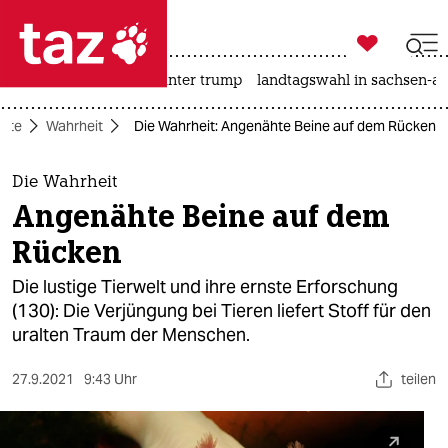

taz zahl ich
nahost-konflikt
usa unter trump
landtagswahl in sachsen-an

taz zahl ich
eite
Wahrheit
Die Wahrheit: Angenähte Beine auf dem Rücken
taz zahl ich
themen
Die Wahrheit
Angenähte Beine auf dem
politik
Rücken
öko
Die lustige Tierwelt und ihre ernste Erforschung
(130): Die Verjüngung bei Tieren liefert Stoff für den
gesellschaft
uralten Traum der Menschen.
kultur
27.9.2021
9:43 Uhr
teilen
sport