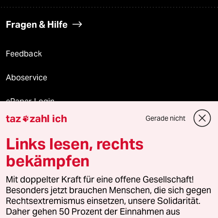
Fragen & Hilfe
Feedback
Aboservice
ePaper Login
taz
zahl ich
Gerade nicht

Downloads für Abonnierende
Links lesen, rechts
bekämpfen
© 2026 taz Verlags und Vertriebs GmbH
Mit doppelter Kraft für eine offene Gesellschaft!
Alle Rechte vorbehalten. Bei rechtlichen Fragen oder für Genehmigungen
wenden Sie sich bitte an
lizenzen@taz.de
Besonders jetzt brauchen Menschen, die sich gegen
Rechtsextremismus einsetzen, unsere Solidarität.
Daher gehen 50 Prozent der Einnahmen aus
Feedback
Redaktionsstatut
Kommune-Richtlinien
KI-