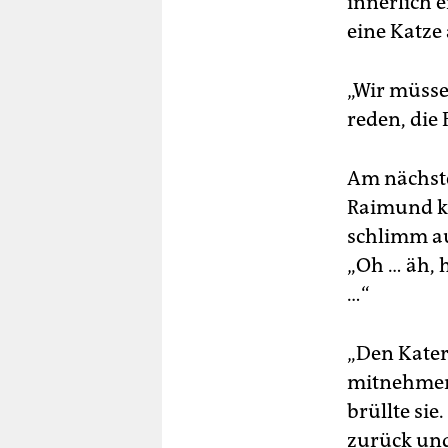
innerlich 
eine Katze
„Wir müsse
reden, die
Am nächste
Raimund kl
schlimm au
„Oh … äh, 
…“
„Den Kater?
mitnehmen?!
brüllte sie
zurück und