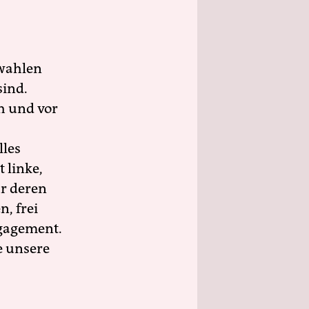
wahlen
sind.
h und vor
lles
 linke,
ür deren
n, frei
ngagement.
e unsere