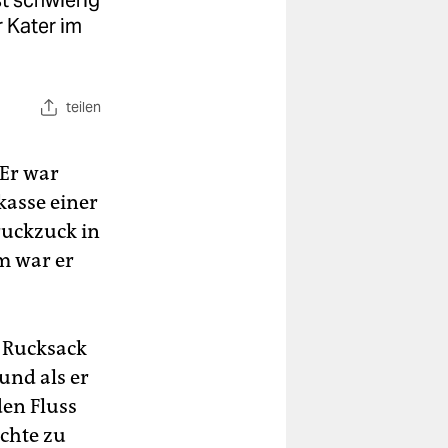
t schwierig
 Kater im
teilen
 Er war
kasse einer
ruckzuck in
m war er
n Rucksack
und als er
den Fluss
chte zu