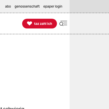
abo
genossenschaft
epaper login

taz zahl ich
taz zahl ich