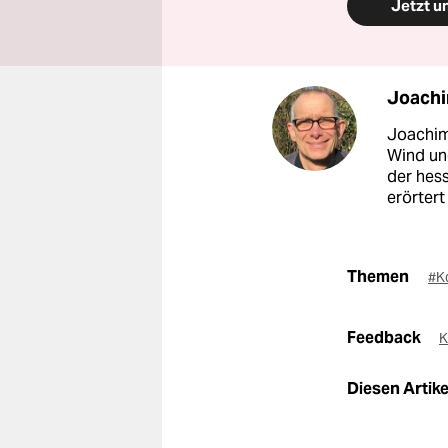
Jetzt u
Joachi
Joachim
Wind und
der hes
erörtert
Themen
#K
Feedback
K
Diesen Artikel