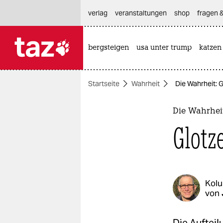
hautnavigation anspringen
hauptinhalt anspringen
footer anspringen
verlag
veranstaltungen
shop
fragen &
bergsteigen
usa unter trump
katzen

taz zahl ich
taz zahl ich
Startseite
Wahrheit
Die Wahrheit: G
themen
politik
Die Wahrhei
Glotz
öko
gesellschaft
kultur
Kol
von
sport