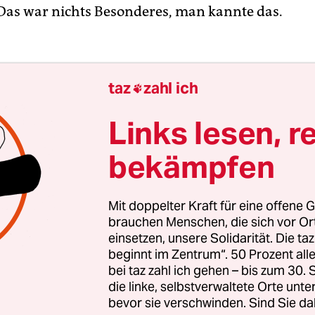
Das war nichts Besonderes, man kannte das.
taz
zahl ich

Links lesen, r
bekämpfen
Mit doppelter Kraft für eine offene G
brauchen Menschen, die sich vor O
einsetzen, unsere Solidarität. Die ta
beginnt im Zentrum“. 50 Prozent a
bei taz zahl ich gehen – bis zum 30
die linke, selbstverwaltete Orte unte
bevor sie verschwinden. Sind Sie da
Sache mit dem Kater“, sagte Raimund, „ist eine Sc