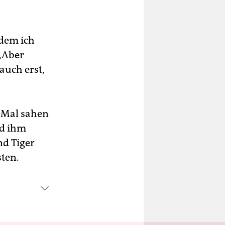
itdem ich
„Aber
auch erst,
n Mal sahen
nd ihm
nd Tiger
ten.