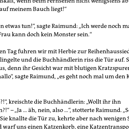
eiskalt, wenn beim Fernsehen nicht wenigstens a
 auf meinem Bauch liegt!“
n etwas tun!“, sagte Raimund: „Ich werde noch ma
 Frau kann doch kein Monster sein.“
n Tag fuhren wir mit Herbie zur Reihenhaussie
ingelte und die Buchhändlerin riss die Tür auf. S
s, denn ihr Gesicht war mit blutigen Kratzspure
hallo“, sagte Raimund, „es geht noch mal um den K
!“, kreischte die Buchhändlerin: „Wollt ihr ihn
“ – „Ja … äh, nein, also …“, stotterte Raimund. „So
. Sie knallte die Tür zu, kehrte aber nach wenige
 warf uns einen Katzenkorb, eine Katzentransp