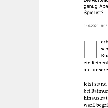
Die Auftei
berlin
genug. Abe
nord
Spiel ist?
wahrheit
14.9.2021
8:15
verlag
H
erb
verlag
sc
veranstaltungen
Bu
shop
ein Reihen
aus unsere
fragen & hilfe
unterstützen
Jetzt stan
abo
bei Raimun
hinaustrat
genossenschaft
warf, begr