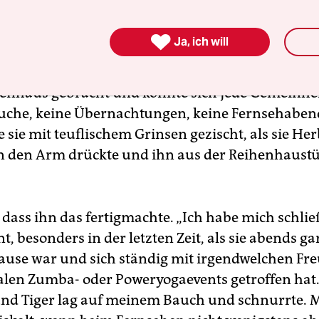
achte Herbie und nickte. „Ich will ihn ja nur ab 
nde zu mir holen, sobald ich wieder eine eige

Ja, ich will
e er. Die Buchhändlerin aber war knallhart. Der K
r, sie hatte ihn damals zusammen mit ihren and
henhaus gebracht und konnte sich jede Gemeinheit
uche, keine Übernachtungen, keine Fernsehaben
te sie mit teuflischem Grinsen gezischt, als sie He
n den Arm drückte und ihn aus der Reihenhaust
 dass ihn das fertigmachte. „Ich habe mich schlie
, besonders in der letzten Zeit, als sie abends ga
use war und sich ständig mit irgendwelchen F
alen Zumba- oder Poweryogaevents getroffen hat. 
nd Tiger lag auf meinem Bauch und schnurrte. M