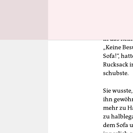
– „Mmh“, m
am Wochene
hab“, sagt
gehörte ih
in das Rei
„Keine Bes
Sofa!“, hat
Rucksack i
schubste.
Sie wusste,
ihn gewöhnt
mehr zu Ha
zu halbleg
dem Sofa u