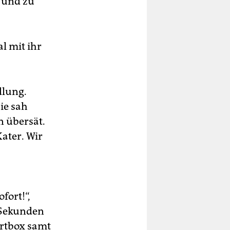
b und zu
l mit ihr
dlung.
ie sah
n übersät.
ater. Wir
fort!“,
n Sekunden
ortbox samt