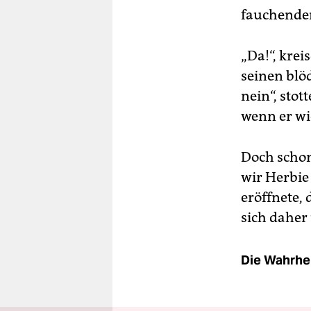
fauchendem
„Da!“, krei
seinen blö
nein“, stot
wenn er wi
Doch schon
wir Herbie
eröffnete,
sich daher
Die Wahrhei