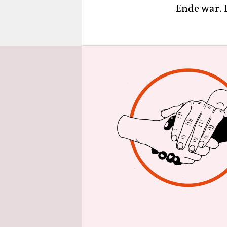
epaper login
Ende war. 
„Aber die 