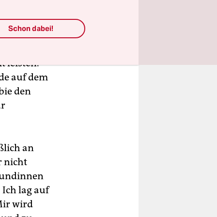
und zu mal
ne Wohnung
Schon dabei!
ater
eren Sachen
 leisten.
de auf dem
rbie den
ür
ßlich an
r nicht
reundinnen
Ich lag auf
ir wird